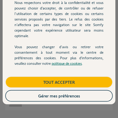
Nous respectons votre droit à la confidentialité et vous
Chauffage
pouvez choisir d’accepter, de contrôler ou de refuser
Bonjour Yohann,
l'utilisation de certains types de cookies ou certains
Nous vous informons que malheureusement, cette possibilité n'est pas
services proposés par des tiers. Le refus des cookies
Autres produits
prévue à ce jour.
n’affectera pas votre navigation sur le site Somfy
Toutefois, nous vous remercions pour cette idée pertinente que nous
cependant votre expérience utilisateur sera moins
ferons remonter aux services concernés
optimale.
Bonne journée,
Vous pouvez changer d'avis ou retirer votre
Devis avec un pro
Thomas M.
il y a plus de 12 ans
consentement à tout moment via le centre de
préférences des cookies. Pour plus d’informations,
veuillez consulter notre
politique de cookies
.
Contact
bonjour, je l'ai toujours regretté, et puisqu'on en parle, je confirme etre
d'accord a 100% avec cette idee. Un reel gain de temps que de pouvoir
Boutique
TOUT ACCEPTER
mettre a contribution les competences indiscutables de la team somfy en
temps reel. merci a vous de vous pencher sur cette idée judicieuse.
Gérer mes préférences
Laurent B.
il y a plus de 8 ans