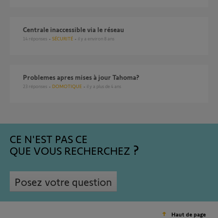
Centrale inaccessible via le réseau
14
réponses
SÉCURITÉ
il y a environ 8 ans
Problemes apres mises à jour Tahoma?
23
réponses
DOMOTIQUE
il y a plus de 4 ans
CE N'EST PAS CE
QUE VOUS RECHERCHEZ
Posez votre question
Haut de page