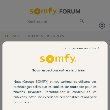
Particuliers
Professionnels
Forum
LES SUJETS AUTRES PRODUITS
Volet
ouverture un tchat
Continuer sans accepter →
bonjour
Portail
serais t il possible d ouvrir un tchat pour pouvoir discuter en direct ???
Garage
Nous respectons votre vie privée
yohann R.
il y a plus de 12 ans
Participer au fil de discussion
Nous (Groupe SOMFY) et nos partenaires utilisons des
Sécurité
technologies telles que les cookies sur notre site pour les
finalités suivantes: Personnaliser le contenu et les
publicités, offrir une expérience personnalisée et analyser
Domotique
Réponses
notre trafic.