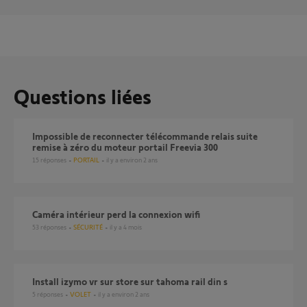
Questions liées
Impossible de reconnecter télécommande relais suite
remise à zéro du moteur portail Freevia 300
15
réponses
PORTAIL
il y a environ 2 ans
Caméra intérieur perd la connexion wifi
53
réponses
SÉCURITÉ
il y a 4 mois
Install izymo vr sur store sur tahoma rail din s
5
réponses
VOLET
il y a environ 2 ans