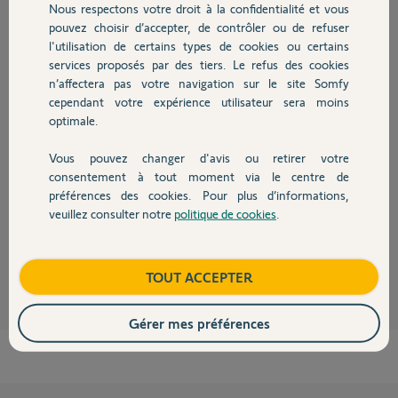
Réponses
Nous respectons votre droit à la confidentialité et vous
Chauffage
pouvez choisir d’accepter, de contrôler ou de refuser
l'utilisation de certains types de cookies ou certains
services proposés par des tiers. Le refus des cookies
Autres produits
Bonjour Ludovic,
n’affectera pas votre navigation sur le site Somfy
Nous vous informons que les télécommandes de la motorisation PASSEO
cependant votre expérience utilisateur sera moins
500 fonctionnent sur le protocole radio RTR alors que la motorisation
optimale.
EXAVIA 500 fonctionne elle sur le protocole radio RTS. Il n'y aura donc
pas de compatibilité entre les télécommandes du PASSEO 500 et celles de
Vous pouvez changer d'avis ou retirer votre
l'EXAVIA (voir télécommandes compatibles ci-dessous) :
Devis avec un pro
consentement à tout moment via le centre de
préférences des cookies. Pour plus d’informations,
veuillez consulter notre
politique de cookies
.
Bonne journée,
Contact
Thomas M.
il y a plus de 12 ans
Boutique
TOUT ACCEPTER
Gérer mes préférences