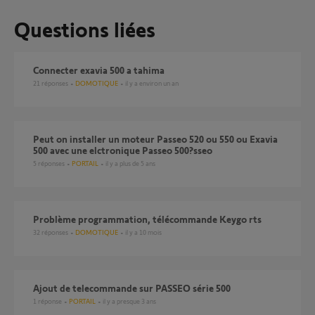
Questions liées
connecter exavia 500 a tahima
21
réponses
DOMOTIQUE
il y a environ un an
Peut on installer un moteur Passeo 520 ou 550 ou Exavia
500 avec une elctronique Passeo 500?sseo
5
réponses
PORTAIL
il y a plus de 5 ans
Problème programmation, télécommande Keygo rts
32
réponses
DOMOTIQUE
il y a 10 mois
Ajout de telecommande sur PASSEO série 500
1
réponse
PORTAIL
il y a presque 3 ans