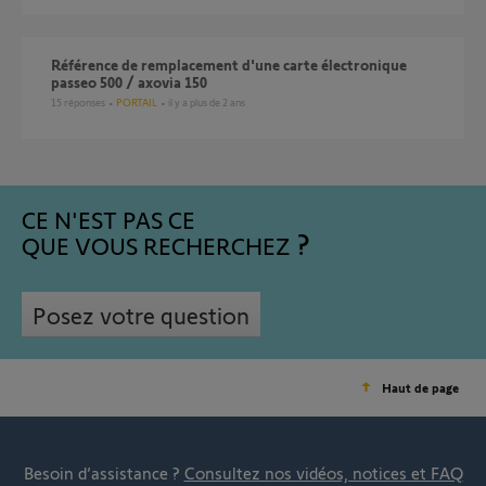
Référence de remplacement d'une carte électronique
passeo 500 / axovia 150
15
réponses
PORTAIL
il y a plus de 2 ans
CE N'EST PAS CE
QUE VOUS RECHERCHEZ
Posez votre question
Haut de page
Besoin d’assistance ?
Consultez nos vidéos, notices et FAQ