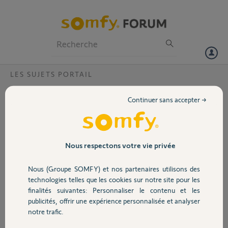
Particuliers
Professionnels
Forum
LES SUJETS PORTAIL
Volet
compatibilité télécommande Passeo 550
Continuer sans accepter →
avec Exavia 500
Portail
Les télécommandes que j'avais avec le Passeo 500 seront elles
compatibles avec Exavia 500?
Garage
Par avance merci pour la réponse
Nous respectons votre vie privée
Nous (Groupe SOMFY) et nos partenaires utilisons des
Ludovic R.
Sécurité
il y a plus de 12 ans
technologies telles que les cookies sur notre site pour les
finalités suivantes: Personnaliser le contenu et les
Participer au fil de discussion
publicités, offrir une expérience personnalisée et analyser
Domotique
notre trafic.