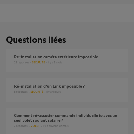
Questions liées
Re-installation caméra extérieure impossible
12
réponses
SÉCURITÉ
il y a 3 mois
ré-installation d'un Link impossible ?
8
réponses
SÉCURITÉ
il y a 6 jours
Comment ré-associer commande individuelle io avec un
seul volet roulant solaire ?
7
réponses
VOLET
il y a environ un mois