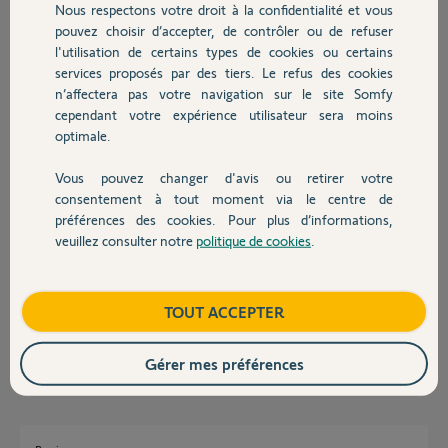
Nous respectons votre droit à la confidentialité et vous
Chauffage
Participer au fil de discussion
pouvez choisir d’accepter, de contrôler ou de refuser
l'utilisation de certains types de cookies ou certains
services proposés par des tiers. Le refus des cookies
Autres produits
n’affectera pas votre navigation sur le site Somfy
Réponses
cependant votre expérience utilisateur sera moins
optimale.
Bonjour Franck,
Vous pouvez changer d'avis ou retirer votre
Devis avec un pro
Ce souci de connexion a été résolu hier soir.
consentement à tout moment via le centre de
préférences des cookies. Pour plus d’informations,
Si la connexion ne fonctionne toujours pas, videz le cache et les cookies
veuillez consulter notre
politique de cookies
.
de votre navigateur ou essayez de changer de navigateur.
Contact
Enfin, je me permets de supprimer votre second post qui concerne la
même demande.
Boutique
TOUT ACCEPTER
Bonne journée.
Gladys B.
il y a environ 12 ans
Gérer mes préférences