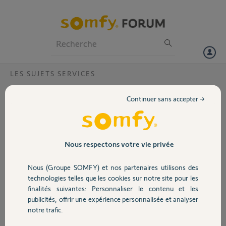
Particuliers
Professionnels
Forum
LES SUJETS SERVICES
Volet
Re: Problème mot de passe
Continuer sans accepter →
Bonjour , toujours aucune solution à mon problème ci-
Portail
dessous....Erreur 500 pour la réinitialisation...
il y a 3 jours....
Garage
Nous respectons votre vie privée
Bonjour, Depuis votre mise à jour on ne peut plus se connecter sur
aucun support ( ipad, iphone et mac) après avoir voulu reinitialiser
Nous (Groupe SOMFY) et nos partenaires utilisons des
mes mots de passe il me marque toujours erreur 500. Comment faire
Sécurité
technologies telles que les cookies sur notre site pour les
? car impossible de pouvoir fermer mes volets à distance ou même
finalités suivantes: Personnaliser le contenu et les
via mon ordi.
publicités, offrir une expérience personnalisée et analyser
Domotique
notre trafic.
franck L.
il y a environ 12 ans