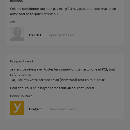
Bonjour,
Cela ne fonctionne toujours pas malgré 3 navigateurs... sous mac et un
autre ordi pc toujours erreur 500
cdt,
franck L.
il y a environ 12 ans
Bonjour Franck,
Je viens de ré-essayer toutes les connexions (smartphone et PC), tout
refonctionne.
J'ai juste mis votre adresse email (identifiant) tout en minuscule.
Pourriez-vous ré-essayer et me tenir au courant. Merci.
Bonne journée.
Gladys B.
il y a environ 12 ans