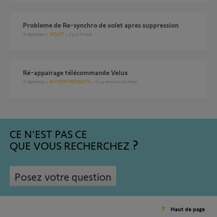
Probleme de Re-synchro de volet apres suppression
3
réponses
VOLET
il y a 3 mois
ré-appairage télécommande Velux
3
réponses
AUTRES PRODUITS
il y a environ un mois
CE N'EST PAS CE
QUE VOUS RECHERCHEZ
Posez votre question
Haut de page