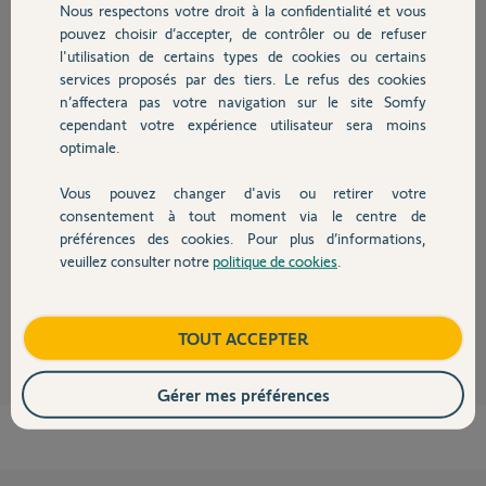
Participer au fil de discussion
Nous respectons votre droit à la confidentialité et vous
Chauffage
pouvez choisir d’accepter, de contrôler ou de refuser
l'utilisation de certains types de cookies ou certains
services proposés par des tiers. Le refus des cookies
Autres produits
Réponses
n’affectera pas votre navigation sur le site Somfy
cependant votre expérience utilisateur sera moins
optimale.
Bonjour Fabrice,
Vous pouvez changer d'avis ou retirer votre
D'après ce que vous nous indiquez, il semblerait qu'il y ait un souci sur la
Devis avec un pro
pignonerie interne de votre moteur. Je vous envoie donc un message
consentement à tout moment via le centre de
privé afin de traiter votre SAV.
préférences des cookies. Pour plus d’informations,
veuillez consulter notre
politique de cookies
.
Bonne journée.
Contact
Thomas M.
il y a environ 12 ans
Boutique
TOUT ACCEPTER
Gérer mes préférences