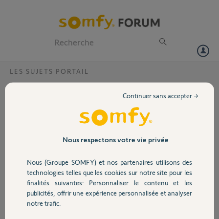
Particuliers
Professionnels
Forum
LES SUJETS PORTAIL
Volet
engrenage plastique moteur passeo800 hs
Continuer sans accepter →
bonjour
Portail
j' ai acheté un système passeo 800 chez Lapeyre le 05/05/12.
l'engrenage plastique du moteur est HS . il est clair que c'est le point
faible du système (au vu des autres engrenages). je souhaite changer
Garage
Nous respectons votre vie privée
cette piece. merci de me dire comment acheter cette dernière.
d 'apres le forum, ce n'est pas la 1ere fois que cela arrive
Nous (Groupe SOMFY) et nos partenaires utilisons des
merci pour votre retour
Sécurité
technologies telles que les cookies sur notre site pour les
cdt
finalités suivantes: Personnaliser le contenu et les
publicités, offrir une expérience personnalisée et analyser
Domotique
fabrice C.
notre trafic.
il y a environ 12 ans