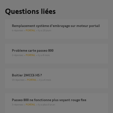
Questions liées
Remplacement système d'embrayage sur moteur portail
4
réponses
PORTAIL
il y a 20 jours
probleme carte passeo 800
2
réponses
PORTAIL
il y a 8 mois
boitier 2MCC6 HS ?
19
réponses
PORTAIL
il y a 6 mois
Passeo 800 ne fonctionne plus voyant rouge fixe
3
réponses
PORTAIL
il y a plus d'un an