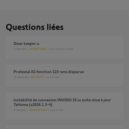
Questions liées
Door keeper u
2
réponses
DOMOTIQUE
il y a environ 2 mois
Protexial IO fonction 123-sms disparue
16
réponses
SÉCURITÉ
il y a 7 mois
Instabilité de connexion INVISIO 3S io suite mise à jour
TaHoma (v2026.1.3-4)
2
réponses
DOMOTIQUE
il y a 4 mois