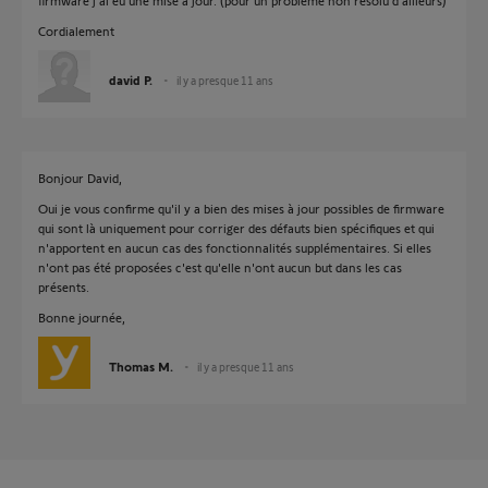
firmware j'ai eu une mise à jour. (pour un problème non résolu d'ailleurs)
Cordialement
david P.
il y a presque 11 ans
Bonjour David,
Oui je vous confirme qu'il y a bien des mises à jour possibles de firmware
qui sont là uniquement pour corriger des défauts bien spécifiques et qui
n'apportent en aucun cas des fonctionnalités supplémentaires. Si elles
n'ont pas été proposées c'est qu'elle n'ont aucun but dans les cas
présents.
Bonne journée,
Thomas M.
il y a presque 11 ans