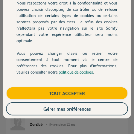
Nous respectons votre droit à la confidentialité et vous
Chauffage
Version du Firmware 00002627v9.5/8
pouvez choisir d’accepter, de contrôler ou de refuser
Version du mapping Eeprom v1.4
l'utilisation de certains types de cookies ou certains
services proposés par des tiers. Le refus des cookies
Autres produits
D'autre part est-il possible de procéder à des mise à jours du firmware
n’affectera pas votre navigation sur le site Somfy
lorsque celle-ci sont disponibles ? Si oui comment procéder ?
cependant votre expérience utilisateur sera moins
Merci d'avance pourvos réponses.
optimale.
Vous pouvez changer d'avis ou retirer votre
Zorglub
Devis avec un pro
consentement à tout moment via le centre de
il y a environ 12 ans
préférences des cookies. Pour plus d’informations,
Participer au fil de discussion
veuillez consulter notre
politique de cookies
.
Contact
Réponses
Boutique
TOUT ACCEPTER
Gérer mes préférences
Personne pour me répondre ? :-(
Zorglub
il y a environ 12 ans