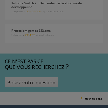
Tahoma Switch 2 - Demande d'activation mode
développeur?
11
réponses
DOMOTIQUE
il y a environ un mois
protexiom gsm et 123.sms
2
réponses
SÉCURITÉ
il y a plus d'un an
CE N'EST PAS CE
QUE VOUS RECHERCHEZ
Posez votre question
Haut de page