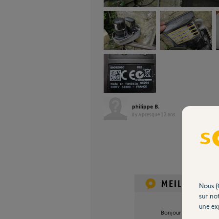
philippe B.
il y a presque 12 ans
Nous (
sur not
une exp
Bonjour Philippe,