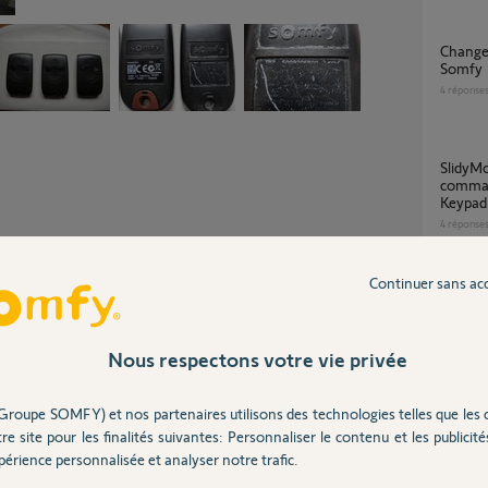
Changement de propriétaire - matériel
Somfy
4
réponse
SlidyMoove 300 RTS : deux moteurs
comman
Keypad 
4
réponse
Continuer sans ac
Probl
Partager cette question
6
réponse
Participer au fil de discussion
Nous respectons votre vie privée
Je n'arrive pas à programmer mes nelles
Groupe SOMFY) et nos partenaires utilisons des technologies telles que les 
téléco
install
re site pour les finalités suivantes: Personnaliser le contenu et les publicités
érience personnalisée et analyser notre trafic.
1
réponse