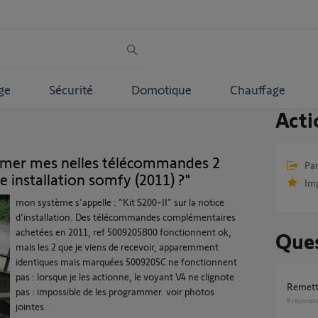
ge
Sécurité
Domotique
Chauffage
Acti
ammer mes nelles télécommandes 2
Par
 installation somfy (2011) ?"
Im
mon système s'appelle : "Kit S200-II" sur la notice
d'installation. Des télécommandes complémentaires
achetées en 2011, ref 5009205B00 fonctionnent ok,
Ques
mais les 2 que je viens de recevoir, apparemment
identiques mais marquées 5009205C ne fonctionnent
pas : lorsque je les actionne, le voyant V4 ne clignote
Remet
pas : impossible de les programmer. voir photos
8
réponse
jointes.