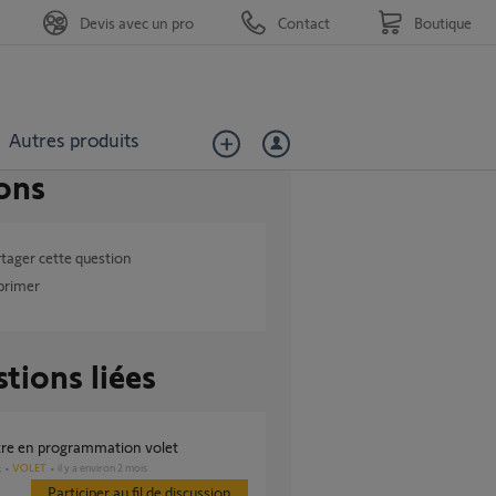
Devis avec un pro
Contact
Boutique
Autres produits
ons
tager cette question
primer
tions liées
tre en programmation volet
VOLET
il y a environ 2 mois
s
Participer au fil de discussion