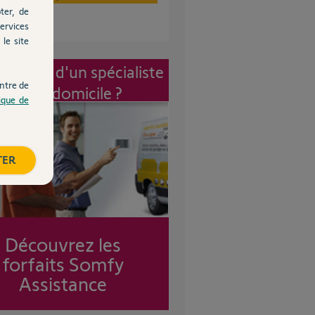
ter, de
ervices
le site
vention d'un spécialiste
ntre de
à mon domicile ?
tique de
TER
Découvrez les
forfaits Somfy
Assistance