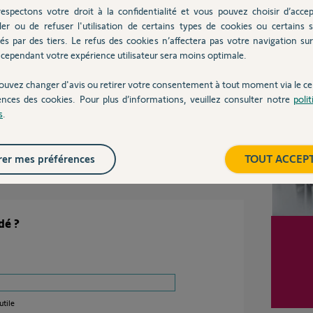
espectons votre droit à la confidentialité et vous pouvez choisir d’accep
d'effectuer la procédure de changement de protocole
le bouton de votre télécommande que vous souhaitez
ler ou de refuser l'utilisation de certains types de cookies ou certains s
és par des tiers. Le refus des cookies n’affectera pas votre navigation sur 
cependant votre expérience utilisateur sera moins optimale.
Inter
ser la télécommande ?
ouvez changer d'avis ou retirer votre consentement à tout moment via le ce
ences des cookies. Pour plus d’informations, veuillez consulter notre
poli
s
.
il y a presque 12 ans
er mes préférences
TOUT ACCEP
dé ?
utile