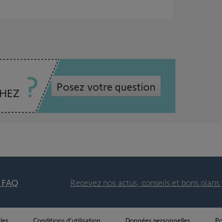
Posez votre question
CHEZ
t FAQ
Recevez nos actus, conseils et bons plans 
les
Conditions d'utilisation
Données personnelles
Po