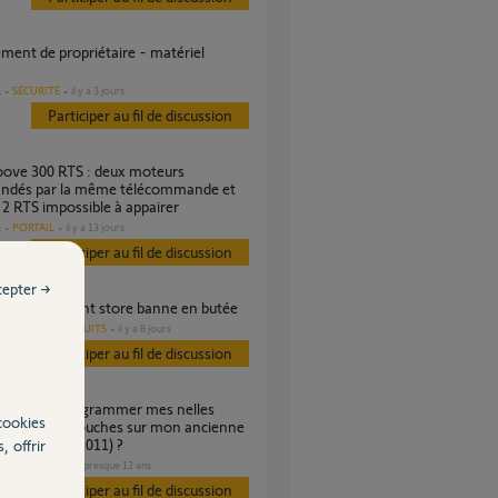
SÉCURITÉ
il y a 3 jours
s
Participer au fil de discussion
dés par la même télécommande et
2 RTS impossible à appairer
PORTAIL
il y a 13 jours
s
Participer au fil de discussion
cepter →
ème va-et-vient store banne en butée
AUTRES PRODUITS
il y a 8 jours
s
Participer au fil de discussion
cookies
mmandes 2 touches sur mon ancienne
ation somfy (2011) ?
, offrir
PORTAIL
il y a presque 12 ans
Participer au fil de discussion