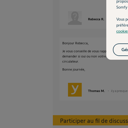
propos
Somfy 
Vous p
Rebecca R.
il y a presque
préfér
cookie
Bonjour Rebecca,
Gér
Je vous conseille de vous rapprocher du fabr
demander si oui ou non votre chaudière est 
circulateur.
Bonne journée,
Thomas M.
il y a presqu
Participer au fil de discus