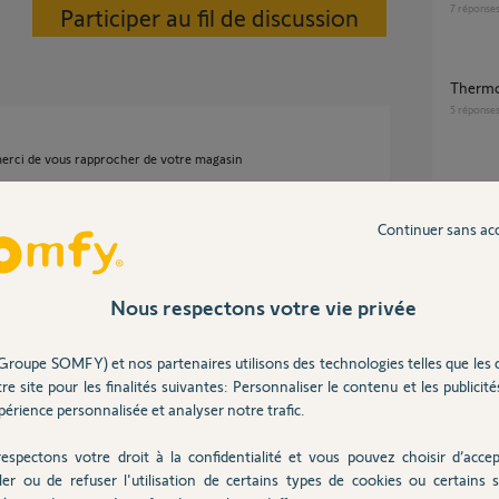
7
réponse
Participer au fil de discussion
Thermo
5
réponse
rci de vous rapprocher de votre magasin
Thermo
'indiquer si votre chaudière est équipée
7
réponse
Continuer sans ac
?
Problème TaHoma et PAC Alfea Duo
Nous respectons votre vie privée
(thermo
49
répons
e 12 ans
Groupe SOMFY) et nos partenaires utilisons des technologies telles que les 
re site pour les finalités suivantes: Personnaliser le contenu et les publicités
érience personnalisée et analyser notre trafic.
Application Thermostat : pilotage à distance
tempor
ombier équipé plus de 30 jours après l'achat!
70
répons
espectons votre droit à la confidentialité et vous pouvez choisir d’accep
e question. Je sais que la marque / modèle de
ler ou de refuser l'utilisation de certains types de cookies ou certains s