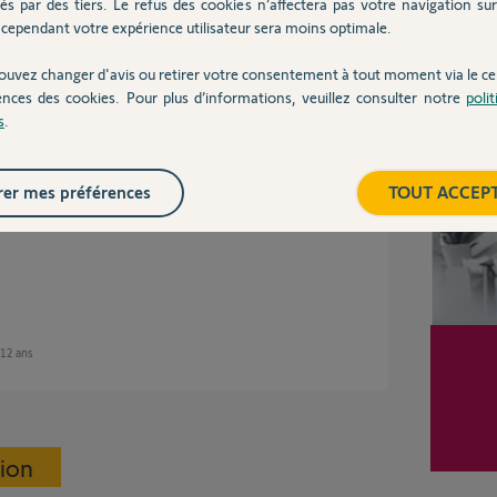
és par des tiers. Le refus des cookies n’affectera pas votre navigation sur 
cependant votre expérience utilisateur sera moins optimale.
ouvez changer d'avis ou retirer votre consentement à tout moment via le ce
 12 ans
Inter
ences des cookies. Pour plus d’informations, veuillez consulter notre
poli
s
.
er mes préférences
TOUT ACCEP
iquant de votre chaudière afin de leur
équipée d'une entrée thermostat ou d'un
e 12 ans
sion