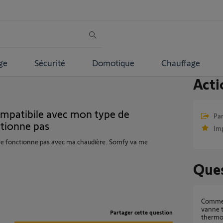
ge
Sécurité
Domotique
Chauffage
Acti
S
mpatibile avec mon type de
Par
ctionne pas
Im
 ne fonctionne pas avec ma chaudière. Somfy va me
Ques
Comment chauffer une chambre avec une
vanne t
Partager cette question
thermos