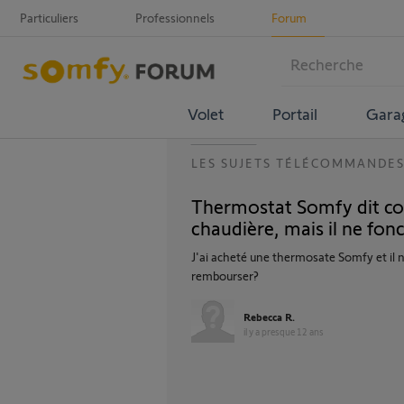
Particuliers
Professionnels
Forum
Volet
Portail
Gara
LES SUJETS TÉLÉCOMMANDE
Thermostat Somfy dit co
chaudière, mais il ne fon
J'ai acheté une thermosate Somfy et il
rembourser?
Rebecca R.
il y a presque 12 ans