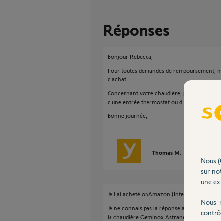
Réponses
Bonjour Rebecca,
Pour toutes demandes de remboursement, me
d'achat.
Concernant votre chaudière, pourriez-vous m
d'une entrée thermostat ou d'un circulateur 
Bonne journée,
Thomas M.
il y a presqu
Nous (
sur not
une exp
Je l'ai acheté onAmazon (Internet) et mon pl
Nous r
Je ne connais pas la réponse à votre deuxièm
contrô
la chaudière Geminox Astrane Gaz