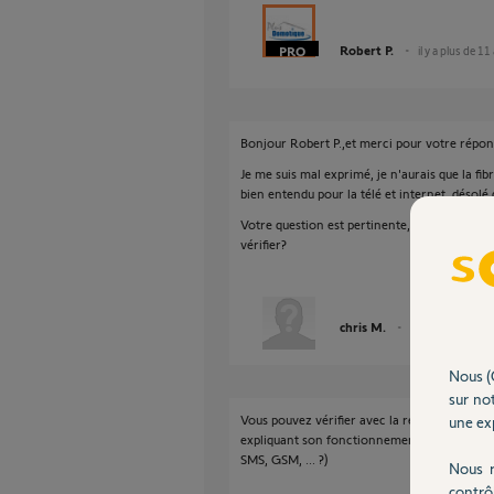
Robert P.
il y a plus de 11
Bonjour Robert P.,et merci pour votre répon
Je me suis mal exprimé, je n'aurais que la fib
bien entendu pour la télé et internet, désolé
Votre question est pertinente, j'avoue que j'i
vérifier?
chris M.
il y a plus de 11 a
Nous (
sur not
Vous pouvez vérifier avec la référence de vo
une exp
expliquant son fonctionnement actuel (param
SMS, GSM, ... ?)
Nous r
contrô