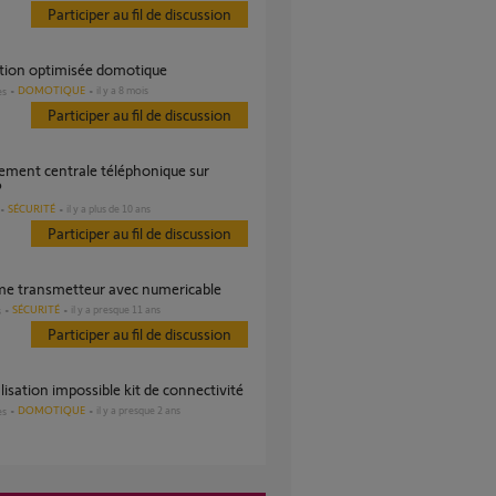
Participer au fil de discussion
ation optimisée domotique
DOMOTIQUE
il y a 8 mois
es
Participer au fil de discussion
?
SÉCURITÉ
il y a plus de 10 ans
Participer au fil de discussion
ème transmetteur avec numericable
SÉCURITÉ
il y a presque 11 ans
s
Participer au fil de discussion
ialisation impossible kit de connectivité
DOMOTIQUE
il y a presque 2 ans
es