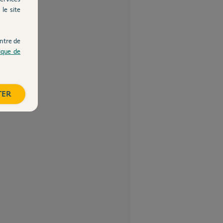
le site
ntre de
tique de
TER