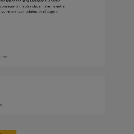
tre téléphone sera raccordé à la sortie
conséquent il faudra placer l'alarme entre
de votre box (voir schéma de câblage ci-
 11 ans
ns