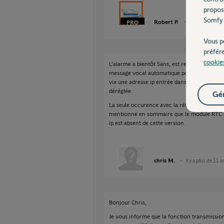
propos
Somfy 
Robert P.
il y a plus de 11
Vous p
préfér
cookie
L'alarme a bientôt 5ans, est reliée à une pris
message vocal automatique pour prévenir d'une
via une adresse ip entrée dans le navigateur 
déréglée.
Gér
La seule occurence avec la référence factur
mentionne en sommaire que le module RTC e
ip est absent de cette version.
chris M.
il y a plus de 11 a
Bonjour Chris,
Je vous informe que la fonction transmissio