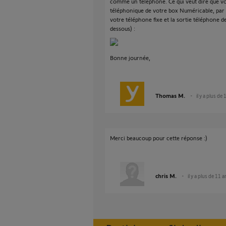
comme un téléphone. Ce qui veut dire que vo
téléphonique de votre box Numéricable, par 
votre téléphone fixe et la sortie téléphone 
dessous) :
Bonne journée,
Thomas M.
il y a plus de
Merci beaucoup pour cette réponse :)
chris M.
il y a plus de 11 a