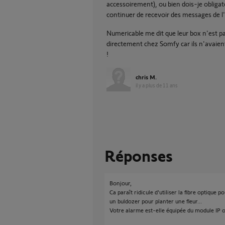
accessoirement), ou bien dois-je obliga
continuer de recevoir des messages de l
Numericable me dit que leur box n'est p
directement chez Somfy car ils n'avaient
!
chris M.
il y a plus de 11 ans
Réponses
Bonjour,
Ca paraît ridicule d'utiliser la fibre optique 
un buldozer pour planter une fleur...
Votre alarme est-elle équipée du module IP