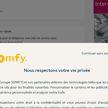
Inter
 ans
se rapide.
re pour le téléphone mais elle me servira aussi
 de ma formulation.
gnore ce détail... Par quel moyen puis-je le
Continuer sans ac
Nous respectons votre vie privée
ns
Groupe SOMFY) et nos partenaires utilisons des technologies telles que les 
re site pour les finalités suivantes: Personnaliser le contenu et les publicités
tre alarme Protexiom et la facture ou en
érience personnalisée et analyser notre trafic.
étrage par intranet, appels téléphoniques,
espectons votre droit à la confidentialité et vous pouvez choisir d’accep
ler ou de refuser l'utilisation de certains types de cookies ou certains s