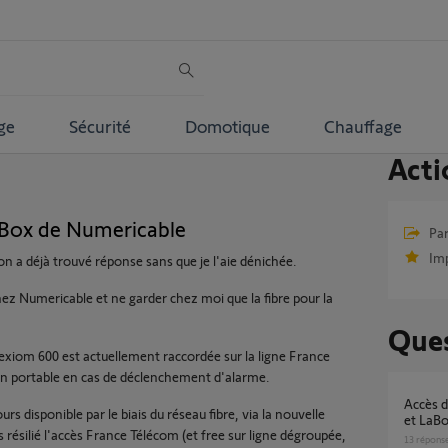
ge
Sécurité
Domotique
Chauffage
Acti
aBox de Numericable
Par
Im
on a déjà trouvé réponse sans que je l'aie dénichée.
z Numericable et ne garder chez moi que la fibre pour la
Ques
xiom 600 est actuellement raccordée sur la ligne France
on portable en cas de déclenchement d'alarme.
Accès distant impossible Protexiom 400 RTC
rs disponible par le biais du réseau fibre, via la nouvelle
et LaBo
 résilié l'accès France Télécom (et free sur ligne dégroupée,
13
répons