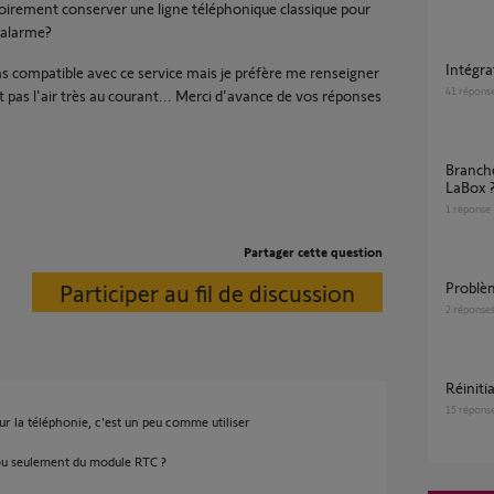
toirement conserver une ligne téléphonique classique pour
'alarme?
Intégr
as compatible avec ce service mais je préfère me renseigner
41
répons
 pas l'air très au courant... Merci d'avance de vos réponses
Branchement centrale téléphonique sur
LaBox 
1
réponse
Partager cette question
Participer au fil de discussion
probl
2
réponse
Réinit
15
répons
pour la téléphonie, c'est un peu comme utiliser
 ou seulement du module RTC ?