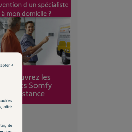
vention d'un spécialiste
à mon domicile ?
cepter →
Découvrez les
forfaits Somfy
Assistance
cookies
, offrir
ter, de
ervices