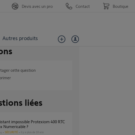
Devis avec un pro
Contact
Boutique
Autres produits
ons
tager cette question
primer
tions liées
x Numericable ?
SÉCURITÉ
il y a plus de 10 ans
es