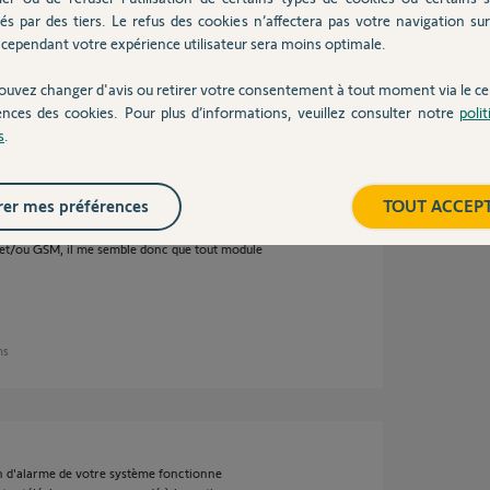
és par des tiers. Le refus des cookies n’affectera pas votre navigation sur 
cependant votre expérience utilisateur sera moins optimale.
 ans
ouvez changer d'avis ou retirer votre consentement à tout moment via le ce
ences des cookies. Pour plus d’informations, veuillez consulter notre
poli
s
.
e téléphonique par laquelle elle envoie un
 intrusion. Il m'a été possible de la piloter
internet même si depuis cette fonction s'est
er mes préférences
TOUT ACCEP
e (67741282) renvoie à une notice qui ne
t/ou GSM, il me semble donc que tout module
ns
n d'alarme de votre système fonctionne