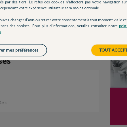
és par des tiers. Le refus des cookies n’affectera pas votre navigation sur 
cependant votre expérience utilisateur sera moins optimale.
ouvez changer d'avis ou retirer votre consentement à tout moment via le ce
00%
ences des cookies. Pour plus d’informations, veuillez consulter notre
poli
Inter
s
.
 utile
er mes préférences
TOUT ACCEP
ses
11 ans