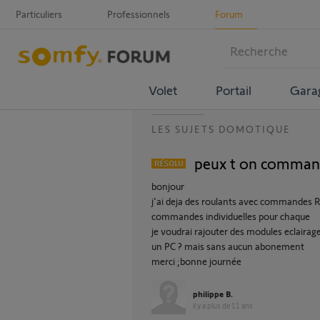
Particuliers
Professionnels
Forum
Volet
Portail
Gara
LES SUJETS DOMOTIQUE
peux t on command
bonjour
j'ai deja des roulants avec commandes RT
commandes individuelles pour chaque
je voudrai rajouter des modules eclairages
un PC ? mais sans aucun abonement
merci ;bonne journée
philippe B.
il y a plus de 11 ans