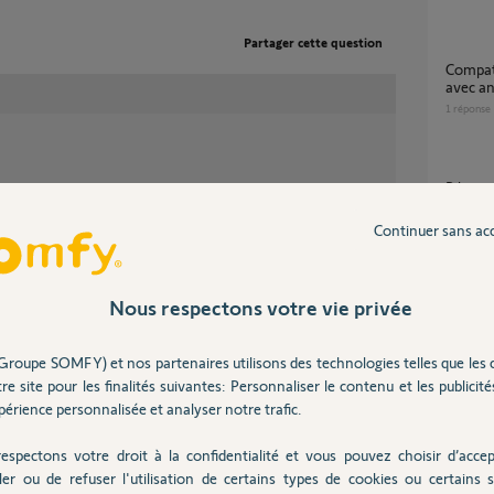
Partager cette question
Compatibilité récepteur Izymo io (1822649)
avec a
1
réponse
Pilotage portail Control Box 3S IO via
tique (via des scénarios) ou en manuel (depuis un PC ou
Tahoma
z en local ou à distance) vos équipements RTS et, ce,
15
répons
Continuer sans ac
eurs d'éclairage soient en RTS.
Nous respectons votre vie privée
Impossible de se connecter sur mon alarme
Protex
3
réponse
Groupe SOMFY) et nos partenaires utilisons des technologies telles que les 
re site pour les finalités suivantes: Personnaliser le contenu et les publicités
érience personnalisée et analyser notre trafic.
Probleme connection a distance depuis que
j'ai la f
espectons votre droit à la confidentialité et vous pouvez choisir d’accep
22
répons
ler ou de refuser l'utilisation de certains types de cookies ou certains s
dé ?