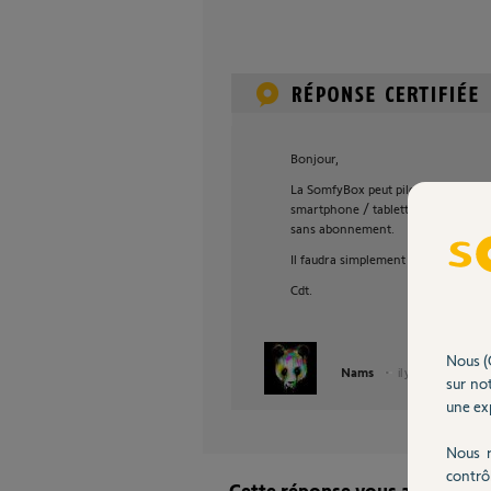
Bonjour,
La SomfyBox peut piloter en automa
smartphone / tablette que vous soye
sans abonnement.
Il faudra simplement que vos récept
Cdt.
Nous (
Nams
il y a plus de 11 ans
sur not
une exp
Nous r
contrô
Cette réponse vous a-t-elle ai