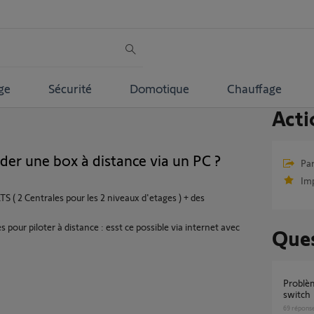
ge
Sécurité
Domotique
Chauffage
Acti
er une box à distance via un PC ?
Par
Im
S ( 2 Centrales pour les 2 niveaux d'etages ) + des
 pour piloter à distance : esst ce possible via internet avec
Ques
Problème détection volet roulant via tahoma
switch
69
répons