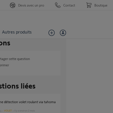
Devis avec un pro
Contact
Boutique
Autres produits
ons
tager cette question
primer
tions liées
VOLET
il y a environ 2 mois
es