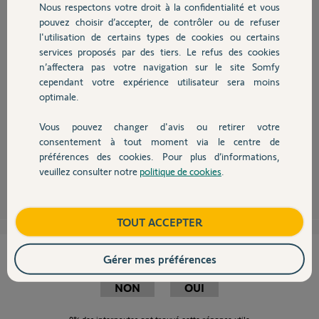
Nous respectons votre droit à la confidentialité et vous
Chauffage
pouvez choisir d’accepter, de contrôler ou de refuser
l'utilisation de certains types de cookies ou certains
services proposés par des tiers. Le refus des cookies
Autres produits
n’affectera pas votre navigation sur le site Somfy
Monsieur bonjour ,
Je n'ai pas de réponse a votre problème de volet , mais j'ai exactement le
cependant votre expérience utilisateur sera moins
même soucis que vous ....
optimale.
Avez vous trouvez une réponse ? quelle pièce avez vous changée ?
Merci
Vous pouvez changer d'avis ou retirer votre
cordialement
Devis avec un pro
consentement à tout moment via le centre de
philippe
préférences des cookies. Pour plus d’informations,
veuillez consulter notre
politique de cookies
.
Contact
philippe D.
il y a plus de 11 ans
Boutique
TOUT ACCEPTER
Cette réponse vous a-t-elle aidé ?
Gérer mes préférences
NON
OUI