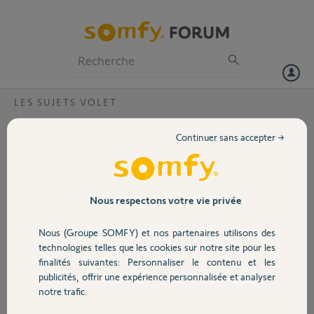
Particuliers
Professionnels
Forum
LES SUJETS VOLET
Volet
Volet ne remonte plus ?
Continuer sans accepter →
L'un des volets présente des faiblesse a la remontée , je suis obligé de
Portail
l'aider a la main ?
J'ai vérifier l'alignement des lames , qui est Ok
Garage
Nous respectons votre vie privée
Il n'a plus la force !!!
Nous (Groupe SOMFY) et nos partenaires utilisons des
Jn Lepley
Sécurité
technologies telles que les cookies sur notre site pour les
finalités suivantes: Personnaliser le contenu et les
jean noel L.
publicités, offrir une expérience personnalisée et analyser
il y a plus de 11 ans
Domotique
notre trafic.
Participer au fil de discussion