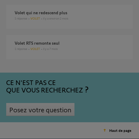
Volet qui ne redescend plus
1
réponse
VOLET
il y a environ 2 mois
Volet RTS remonte seul
1
réponse
VOLET
il y a 7 mois
CE N'EST PAS CE
QUE VOUS RECHERCHEZ
Posez votre question
Haut de page