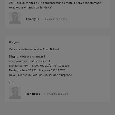
J'ai lu quelques sites où le condensateur du moteur serait endommagé.
Avez-vous entendu parler de ça?
Thierry H.
il y a plus de 11 ans
Bonjour
J'ai eu la visite du service Apv , B'Plast
Diag .... Moteur a changer !
ceci sans avoir fait de mesure !
Moteur somfy RTS OXIMO 20/27 réf 1041402
Devis ,moteur 249.52 Ht + pose 394.12 TTC
Délai ; On est un SAV , pas un service d'urgence
jn L
jean noel L.
il y a plus de 11 ans