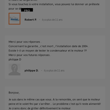
Si vous touchez à votre installation, vous pouvez lui donner un prétexte
pour se désengager.
Robert P.
il y a plus de 11 ans
Merci pour vos réponses .
Concernant la garantie , c'est mort , l'installation date de 2004 .
Existe t-il un moyen de tester le condensateur et le moteur ??
Merci pour vos futures réponses .
philippe D
philippe D.
il y a plus de 11 ans
Bonjour,
Je suis dans le même cas que vous. A la remontée, on sent que le moteur
peine et le volet fini par s'arrêter... Le problème c'est qu'il reste alimenté!
Je crains donc de griller définitivement le moteur.