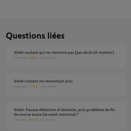
Questions liées
Volet roulant qui ne remonte pas (pas de bruit moteur)
1
réponse
VOLET
il y a 16 jours
Volet roulant ne remontant plus
3
réponses
VOLET
il y a 3 mois
Volet: Fausse détection d'obstacle, puis problème de fin
de course basse (le volet remonte) ?
1
réponse
VOLET
il y a 5 mois