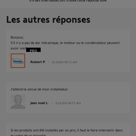
0%
des internautes ont trouvé cette réponse utile
Les autres réponses
Bonjour,
S'il n'y a pas de dur mécanique, le moteur ou le condensateur peuvent
avoir vieilli.
Robert P.
il y a plus de 11 ans
J'attend la venue de mon installateur
jean noel L.
il y a plus de 11 ans
Si les produits ont été installés par un pro, il faut le faire intervenir dans
le cadre de sa garantie.