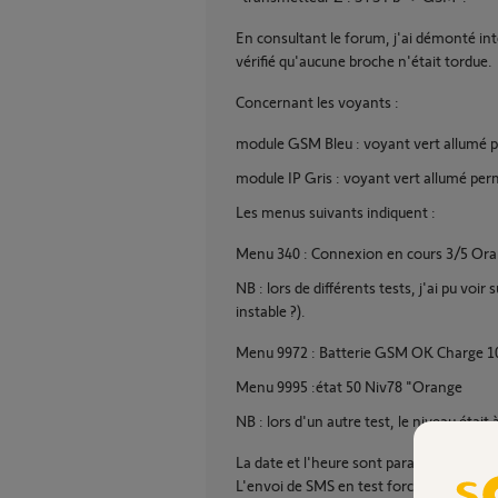
En consultant le forum, j'ai démonté in
vérifié qu'aucune broche n'était tordue.
Concernant les voyants :
module GSM Bleu : voyant vert allumé p
module IP Gris : voyant vert allumé per
Les menus suivants indiquent :
Menu 340 : Connexion en cours 3/5 Or
NB : lors de différents tests, j'ai pu 
instable ?).
Menu 9972 : Batterie GSM OK Charge 
Menu 9995 :état 50 Niv78 "Orange
NB : lors d'un autre test, le niveau était 
La date et l'heure sont paramétrées ain
L'envoi de SMS en test forcé avec le m