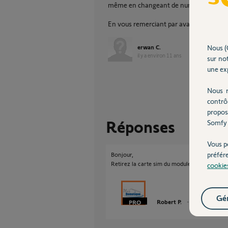
même en changeant de numéro de desti
En vous remerciant par avance pour votr
erwan C.
Nous (
il y a environ 11 ans
sur not
une exp
Nous r
contrô
propos
Réponses
Somfy 
Vous p
préfér
Bonjour,
Retirez la carte sim du module gsm et essayez
cookie
Gér
Robert P.
il y a environ 1