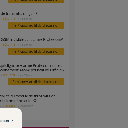
e de transmission gsm?
SÉCURITÉ
il y a 5 mois
s
Participer au fil de discussion
e GSM invisible sur alarme Protexiom?
SÉCURITÉ
il y a 9 mois
s
Participer au fil de discussion
abonnement Afone pour cause arrêt 2G
SÉCURITÉ
il y a 23 jours
s
Participer au fil de discussion
l'alarme Protexial IO
SÉCURITÉ
il y a 6 mois
es
cepter →