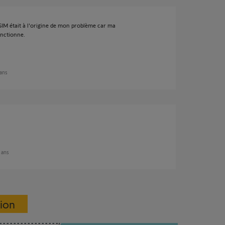
 SIM était à l'origine de mon problème car ma
onctionne.
 ans
1 ans
sion