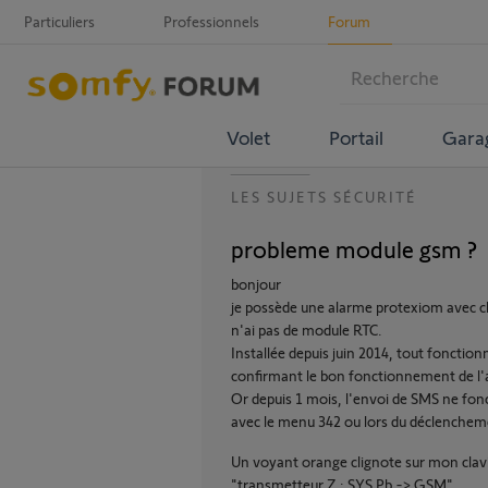
Particuliers
Professionnels
Forum
Volet
Portail
Gara
LES SUJETS SÉCURITÉ
probleme module gsm ?
bonjour
je possède une alarme protexiom avec 
n'ai pas de module RTC.
Installée depuis juin 2014, tout fonction
confirmant le bon fonctionnement de l'
Or depuis 1 mois, l'envoi de SMS ne fonct
avec le menu 342 ou lors du déclenchem
Un voyant orange clignote sur mon clavi
"transmetteur Z : SYS Pb -> GSM".