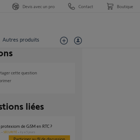
Devis avec un pro
Contact
Boutique
Autres produits
ons
tager cette question
primer
tions liées
e protexiom de GSM en RTC ?
SÉCURITÉ
il y a 5 jours
s
Participer au fil de discussion