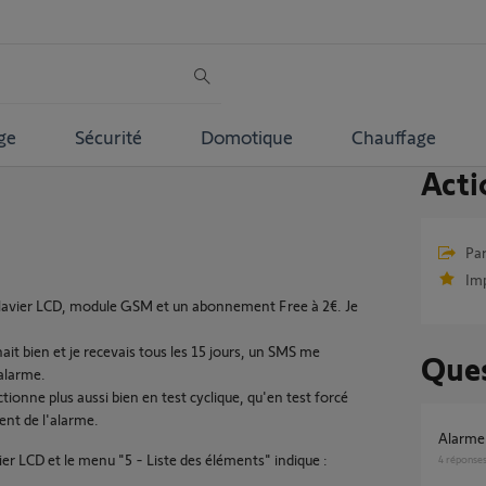
ge
Sécurité
Domotique
Chauffage
Acti
Par
Im
clavier LCD, module GSM et un abonnement Free à 2€. Je
nait bien et je recevais tous les 15 jours, un SMS me
Ques
alarme.
ionne plus aussi bien en test cyclique, qu'en test forcé
ent de l'alarme.
Alarm
er LCD et le menu "5 - Liste des éléments" indique :
4
réponse