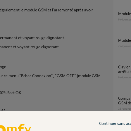
tégralement le module GSM et l'ai remonté après avoir
modul
6
réponse
ermanent et voyant rouge clignotant.
Modul
manent et voyant rouge clignotant.
2
réponse
ange
Clavier qui clignote Alarme Protexiom suite a
arrêt 
voir sur ce menu "Echec Connexion", "GSM OFF" (module GSM
6
réponse
100% Sect OK
compatibilité du module de transmission
GSM de 
16
répons
à 64.
si que deux numéros de destinataires.
Continuer sans ac
enu 342 m'indique OK mais aucune réception de message