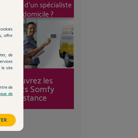
vention d'un spécialiste
à mon domicile ?
cookies
, offrir
ter, de
ervices
le site
Découvrez les
forfaits Somfy
ntre de
tique de
Assistance
TER