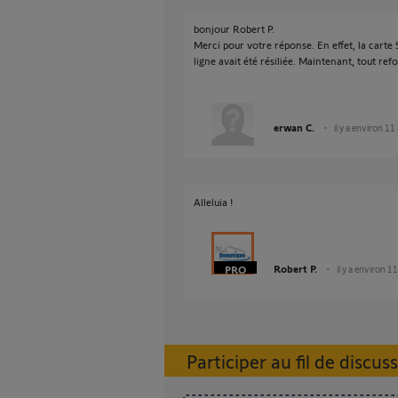
bonjour Robert P.
Merci pour votre réponse. En effet, la carte
ligne avait été résiliée. Maintenant, tout ref
erwan C.
il y a environ 11
Alleluia !
Robert P.
il y a environ 1
Participer au fil de discus