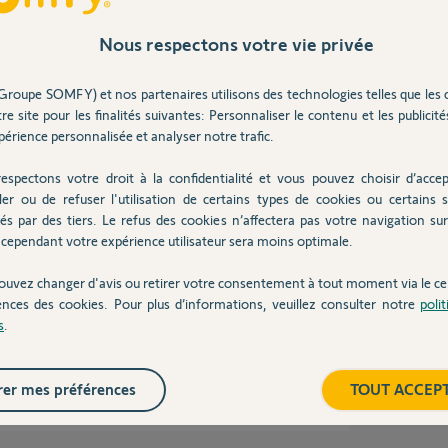
Inter
nataire.
Nous respectons votre vie privée
e aide.
Groupe SOMFY) et nos partenaires utilisons des technologies telles que les 
re site pour les finalités suivantes: Personnaliser le contenu et les publicités
érience personnalisée et analyser notre trafic.
Partager cette question
espectons votre droit à la confidentialité et vous pouvez choisir d’accep
ler ou de refuser l'utilisation de certains types de cookies ou certains s
Participer au fil de discussion
és par des tiers. Le refus des cookies n’affectera pas votre navigation sur 
cependant votre expérience utilisateur sera moins optimale.
ouvez changer d'avis ou retirer votre consentement à tout moment via le ce
ences des cookies. Pour plus d’informations, veuillez consulter notre
poli
 la avec un tél portable.
s
.
er mes préférences
TOUT ACCEP
1 ans