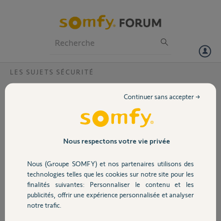
Particuliers
Professionnels
Forum
LES SUJETS SÉCURITÉ
Volet
Nouvelle application alarme sur androïd
Continuer sans accepter →
Je n'arrive pas à installer la nouvelle application et j'ai supprimé
Portail
l'ancienne.
Comment revenir à l'ancienne qui en fait marchait bien
Merci
Garage
Nous respectons votre vie privée
Jean-Claude G.
Nous (Groupe SOMFY) et nos partenaires utilisons des
Sécurité
il y a environ 11 ans
technologies telles que les cookies sur notre site pour les
Participer au fil de discussion
finalités suivantes: Personnaliser le contenu et les
publicités, offrir une expérience personnalisée et analyser
Domotique
notre trafic.