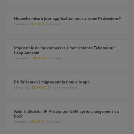
Nouvelle mise à jour application pour alarme Protexiom ?
8
réponses
SÉCURITÉ
il y a 4 mois
Impossible de me connecter à mon compte Tahoma sur
l'app Android
7
réponses
DOMOTIQUE
il y a 12 jours
Pb TaHoma v2 migree sur la nouvelle app
23
réponses
DOMOTIQUE
il y a environ 2 mois
reinitialisation IP Protexiom GSM apres changement de
box?
8
réponses
SÉCURITÉ
il y a 3 mois