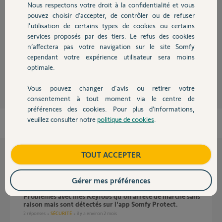
Réponses
Nous respectons votre droit à la confidentialité et vous
Chauffage
pouvez choisir d’accepter, de contrôler ou de refuser
l'utilisation de certains types de cookies ou certains
Bonjour,
services proposés par des tiers. Le refus des cookies
Autres produits
Récupérez une sauvegarde, si vous en avez une.
n’affectera pas votre navigation sur le site Somfy
cependant votre expérience utilisateur sera moins
Robert P.
optimale.
il y a environ 11 ans
Vous pouvez changer d'avis ou retirer votre
Devis avec un pro
consentement à tout moment via le centre de
préférences des cookies. Pour plus d’informations,
veuillez consulter notre
politique de cookies
.
Contact
Boutique
TOUT ACCEPTER
Questions liées
Gérer mes préférences
Problemes avec mes Keyfobs qu'on arrete de marche sans
raison mais sont détectés sur l'app Somfy Protect.
2
réponses
SÉCURITÉ
il y a environ 2 mois