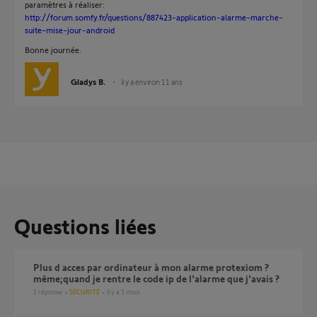
paramètres à réaliser:
http://forum.somfy.fr/questions/887423-application-alarme-marche-
suite-mise-jour-android
Bonne journée.
Gladys B.
il y a environ 11 ans
Questions liées
plus d acces par ordinateur à mon alarme protexiom ?
même;quand je rentre le code ip de l'alarme que j'avais ?
1
réponse
SÉCURITÉ
il y a 5 mois