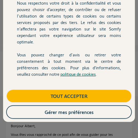
Nous respectons votre droit à la confidentialité et vous
Chauffage
Bonjour,
pouvez choisir d’accepter, de contrôler ou de refuser
Vérifiez vos paramétrages.
l'utilisation de certains types de cookies ou certains
Robert P.
services proposés par des tiers. Le refus des cookies
Autres produits
il y a environ 11 ans
n’affectera pas votre navigation sur le site Somfy
cependant votre expérience utilisateur sera moins
optimale.
Vous pouvez changer d'avis ou retirer votre
Devis avec un pro
Cette réponse vous a-t-elle aidé ?
consentement à tout moment via le centre de
préférences des cookies. Pour plus d’informations,
veuillez consulter notre
politique de cookies
.
NON
OUI
Contact
33%
des internautes ont trouvé cette réponse utile
Boutique
TOUT ACCEPTER
Les autres réponses
Gérer mes préférences
Bonjour Albert,
Vous êtes vous rapproché de ce post afin de vous guider pour les