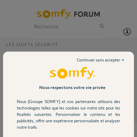
Particuliers
Professionnels
Forum
LES SUJETS SÉCURITÉ
Volet
ALARME / ordinateur ?
Continuer sans accepter →
Je ne peu plus piloter mon alarme depuis mon ordinateur depuis la
Portail
mise a jour de l’application
sur ma tablette. Celui ci m'indique page WEB inaccessible !
Garage
Nous respectons votre vie privée
ALBERT F.
il y a environ 11 ans
Nous (Groupe SOMFY) et nos partenaires utilisons des
Sécurité
Participer au fil de discussion
technologies telles que les cookies sur notre site pour les
finalités suivantes: Personnaliser le contenu et les
publicités, offrir une expérience personnalisée et analyser
Domotique
notre trafic.