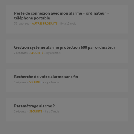
Perte de connexion avec mon alarme - ordinateur -
téléphone portable
70
réponses
AUTRES PRODUITS
il y a 12 mois
Gestion système alarme protection 600 par ordinateur
7
réponses
SÉCURITÉ
il y a 6 mois
recherche de votre alarme sans fin
1
réponse
SÉCURITÉ
il y a 6 mois
Paramétrage alarme ?
1
réponse
SÉCURITÉ
il y a 7 mois