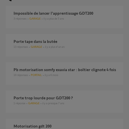
impossible de lancer l'apprentissage GDT200
3
réponses
GARAGE
il y a plus de 5 ans
porte tape dans la butée
13
réponses
GARAGE
il y a plus d'un an
Pb motorisation somfy exavia star : boîtier clignote 4 fois
10
réponses
PORTAIL
il y a 6 mois
Porte trop lourde pour GDT200 ?
1
réponse
GARAGE
il y a presque 7 ans
motorisation gdt 200