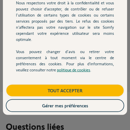
Participer au fil de discussion
Nous respectons votre droit à la confidentialité et vous
Chauffage
pouvez choisir d’accepter, de contrôler ou de refuser
l'utilisation de certains types de cookies ou certains
services proposés par des tiers. Le refus des cookies
Autres produits
Réponses
n’affectera pas votre navigation sur le site Somfy
cependant votre expérience utilisateur sera moins
optimale.
Bonjour Thierry,
"Si la porte s’arrête avant sa fermeture :" Page 5 de la notice.
Vous pouvez changer d'avis ou retirer votre
Le problème persiste t-il ?
Devis avec un pro
consentement à tout moment via le centre de
préférences des cookies. Pour plus d’informations,
Sylvain C.
il y a environ 11 ans
veuillez consulter notre
politique de cookies
.
Contact
Boutique
TOUT ACCEPTER
Gérer mes préférences
Questions liées