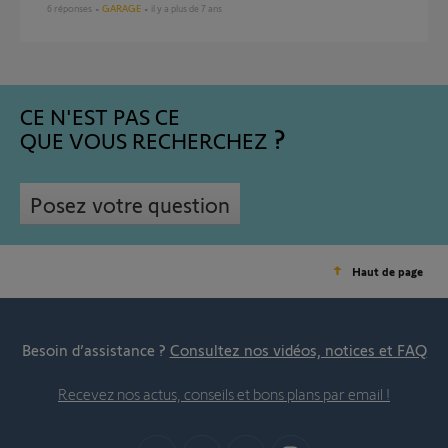
6
réponses
GARAGE
il y a plus de 7 ans
CE N'EST PAS CE
QUE VOUS RECHERCHEZ
Posez votre question
Haut de page
Besoin d’assistance ?
Consultez nos vidéos, notices et FAQ
Recevez nos actus, conseils et bons plans par email !