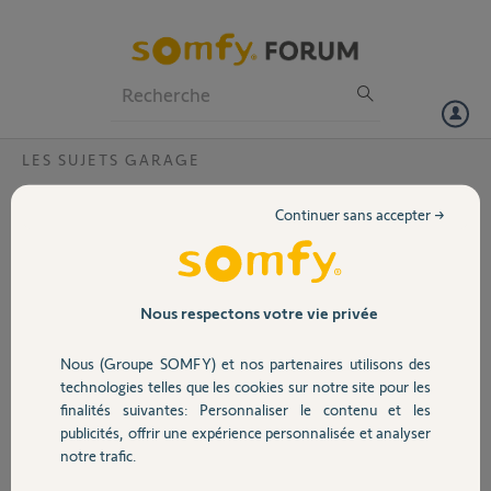
Particuliers
Professionnels
Forum
LES SUJETS GARAGE
Volet
apprentissage gdt 200 défaillant
Continuer sans accepter →
Bonjour,
Portail
J'ai monté mon GDT200 et pendant l'apprentissage la porte monte
bien jusqu'à la butée, mais en redescendant elle s'arrête environ à
40cm du sol ???
Garage
Nous respectons votre vie privée
J'ai réinitialiser le moteur mais rien n'y fait.
merci
Nous (Groupe SOMFY) et nos partenaires utilisons des
cdlt
Sécurité
technologies telles que les cookies sur notre site pour les
thierry
finalités suivantes: Personnaliser le contenu et les
publicités, offrir une expérience personnalisée et analyser
Domotique
thierry S.
notre trafic.
il y a environ 11 ans