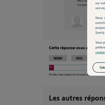
Merci pout toute votre
sur not
Cordialement
une exp
Nous r
Marc L.
contrô
il
propos
Somfy 
Vous p
Cette réponse vous a-t-elle ai
préfér
cookie
NON
OUI
Gér
0%
0%
des internautes ont trouvé cette réponse ut
Les autres répon