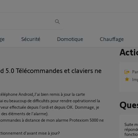
ge
Sécurité
Domotique
Chauffage
Acti
id 5.0 Télécommandes et claviers ne
Par
Im
éléphone Android,J'ai bien remis à jour la carte
ai eu beaucoup de difficultés pour rendre opérationnel la
Ques
erveur effectuée depuis l'ordi et depuis OK. Dommage, je
ste des éléments de l'alarme).
 télécommandes à distance de mon alarme Protexiom 5000 ne
suite mise à jour Tahoma mes volets RTS ne
réponde
onctionnement d'avant mise à jour?
foncti