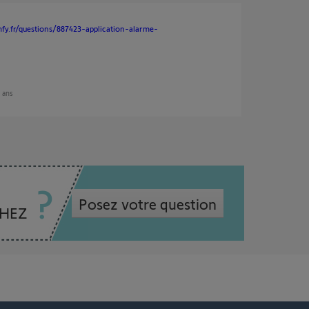
fy.fr/questions/887423-application-alarme-
1 ans
Posez votre question
CHEZ