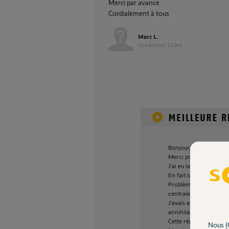
Merci par avance.
Cordialement à tous
Marc L.
il y a environ 11 ans
Bonjour,
Merci pour votre sugge
J'ai eu la chance d'obt
En fait la mise à jour 
Problème résolu : c'étai
centrale alarme SOMF
J'avais avancé le tiroi
annihilant toutes les c
Cette réponse pourraie
Nous (