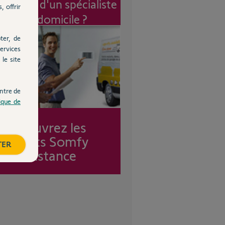
vention d'un spécialiste
, offrir
à mon domicile ?
ter, de
ervices
le site
ntre de
tique de
Découvrez les
forfaits Somfy
TER
Assistance