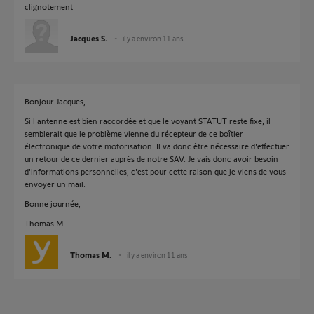
clignotement
Jacques S.
il y a environ 11 ans
Bonjour Jacques,
Si l'antenne est bien raccordée et que le voyant STATUT reste fixe, il
semblerait que le problème vienne du récepteur de ce boîtier
électronique de votre motorisation. Il va donc être nécessaire d'effectuer
un retour de ce dernier auprès de notre SAV. Je vais donc avoir besoin
d'informations personnelles, c'est pour cette raison que je viens de vous
envoyer un mail.
Bonne journée,
Thomas M
Thomas M.
il y a environ 11 ans