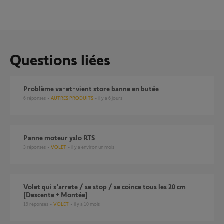
Questions liées
Problème va-et-vient store banne en butée
6
réponses
AUTRES PRODUITS
il y a 6 jours
Panne moteur yslo RTS
3
réponses
VOLET
il y a environ un mois
Volet qui s'arrete / se stop / se coince tous les 20 cm
[Descente + Montée]
19
réponses
VOLET
il y a 10 mois