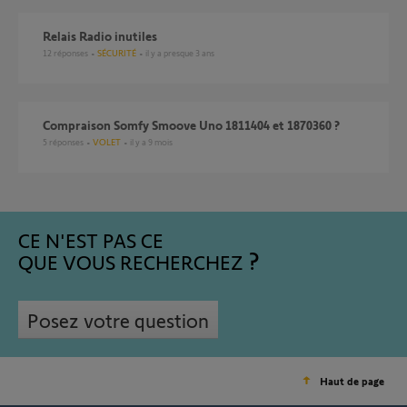
Relais Radio inutiles
12
réponses
SÉCURITÉ
il y a presque 3 ans
Compraison Somfy Smoove Uno 1811404 et 1870360 ?
5
réponses
VOLET
il y a 9 mois
CE N'EST PAS CE
QUE VOUS RECHERCHEZ
Posez votre question
Haut de page