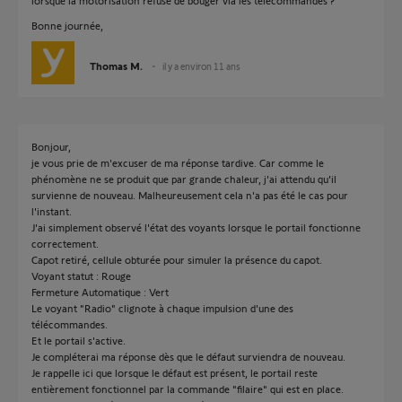
lorsque la motorisation refuse de bouger via les télécommandes ?
Bonne journée,
Thomas M.
il y a environ 11 ans
Bonjour,
je vous prie de m'excuser de ma réponse tardive. Car comme le
phénomène ne se produit que par grande chaleur, j'ai attendu qu'il
survienne de nouveau. Malheureusement cela n'a pas été le cas pour
l'instant.
J'ai simplement observé l'état des voyants lorsque le portail fonctionne
correctement.
Capot retiré, cellule obturée pour simuler la présence du capot.
Voyant statut : Rouge
Fermeture Automatique : Vert
Le voyant "Radio" clignote à chaque impulsion d'une des
télécommandes.
Et le portail s'active.
Je compléterai ma réponse dès que le défaut surviendra de nouveau.
Je rappelle ici que lorsque le défaut est présent, le portail reste
entièrement fonctionnel par la commande "filaire" qui est en place.