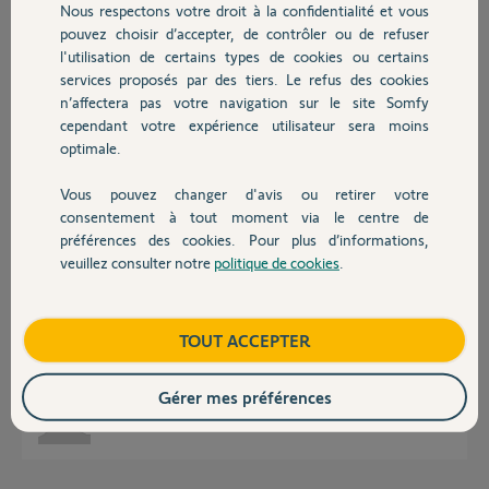
Nous respectons votre droit à la confidentialité et vous
Chauffage
pouvez choisir d’accepter, de contrôler ou de refuser
l'utilisation de certains types de cookies ou certains
Réponses
services proposés par des tiers. Le refus des cookies
Autres produits
n’affectera pas votre navigation sur le site Somfy
cependant votre expérience utilisateur sera moins
optimale.
Bonjour,
A moins d'être "tropicalisés" la plupart des appareils électroniques ne
fonctionnent plus ou très mal au dessus de 40°C.
Vous pouvez changer d'avis ou retirer votre
Devis avec un pro
consentement à tout moment via le centre de
Robert P.
il y a environ 11 ans
préférences des cookies. Pour plus d’informations,
veuillez consulter notre
politique de cookies
.
Contact
Bonjour, je vous remercie de cet avis que je ne partage pas car nous
Boutique
TOUT ACCEPTER
utilisons tous les jours des automobiles qui ne sont pas tropicalisées et
qui supportent allègrement les 45 à 50°C en plein soleil
Gérer mes préférences
Jacques S.
il y a environ 11 ans