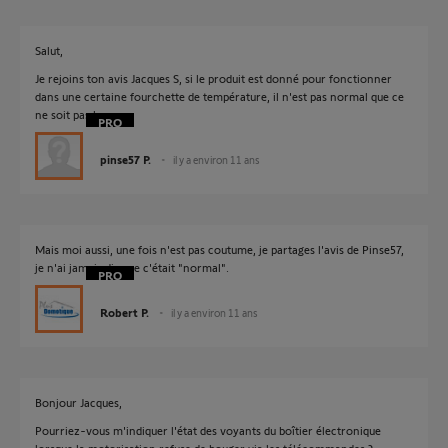
Salut,
Je rejoins ton avis Jacques S, si le produit est donné pour fonctionner
dans une certaine fourchette de température, il n'est pas normal que ce
ne soit pas le cas.
pinse57 P.
il y a environ 11 ans
Mais moi aussi, une fois n'est pas coutume, je partages l'avis de Pinse57,
je n'ai jamais dis que c'était "normal".
Robert P.
il y a environ 11 ans
Bonjour Jacques,
Pourriez-vous m'indiquer l'état des voyants du boîtier électronique