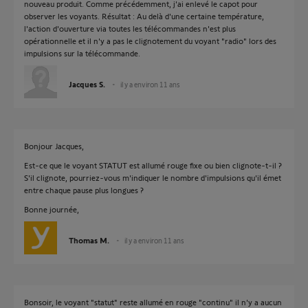
nouveau produit. Comme précédemment, j'ai enlevé le capot pour
observer les voyants. Résultat : Au delà d'une certaine température,
l'action d'ouverture via toutes les télécommandes n'est plus
opérationnelle et il n'y a pas le clignotement du voyant "radio" lors des
impulsions sur la télécommande.
Jacques S.
il y a environ 11 ans
Bonjour Jacques,
Est-ce que le voyant STATUT est allumé rouge fixe ou bien clignote-t-il ?
S'il clignote, pourriez-vous m'indiquer le nombre d'impulsions qu'il émet
entre chaque pause plus longues ?
Bonne journée,
Thomas M.
il y a environ 11 ans
Bonsoir, le voyant "statut" reste allumé en rouge "continu" il n'y a aucun