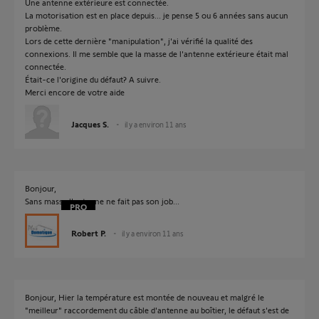
Une antenne extérieure est connectée.
La motorisation est en place depuis... je pense 5 ou 6 années sans aucun
problème.
Lors de cette dernière "manipulation", j'ai vérifié la qualité des
connexions. Il me semble que la masse de l'antenne extérieure était mal
connectée.
Était-ce l'origine du défaut? A suivre.
Merci encore de votre aide
Jacques S.
il y a environ 11 ans
Bonjour,
Sans masse l'antenne ne fait pas son job...
Robert P.
il y a environ 11 ans
Bonjour, Hier la température est montée de nouveau et malgré le
"meilleur" raccordement du câble d'antenne au boîtier, le défaut s'est de