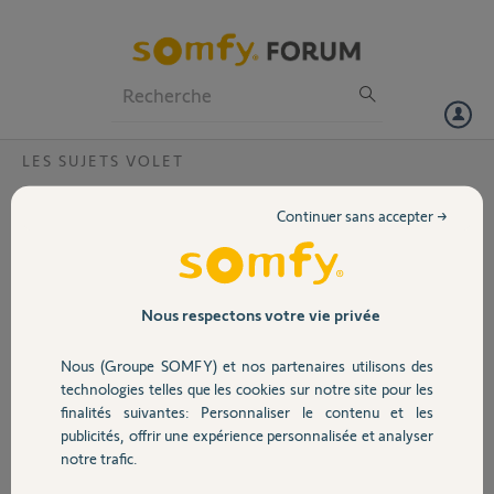
Particuliers
Professionnels
Forum
LES SUJETS VOLET
Volet
commande volets IO
Continuer sans accepter →
Bonjour , j'ai installé un volets roulants rts avec une commande
Portail
mural sans fil ( smoove origin IO ) fourni pas le fabricant volets car
sur mesure avec une motorisation somfy . J'essaye de l'ajouter a ma
somfy box sans resultat . Pour moi il me demande d'appuyer 2s sur le
Garage
Nous respectons votre vie privée
bouton prog , j'ai fais plusieurs sans succès, ma question que dois-je
faire ? . Merci bonne fin de journée
Nous (Groupe SOMFY) et nos partenaires utilisons des
Sécurité
technologies telles que les cookies sur notre site pour les
pascal
finalités suivantes: Personnaliser le contenu et les
il y a presque 11 ans
publicités, offrir une expérience personnalisée et analyser
Domotique
Participer au fil de discussion
notre trafic.