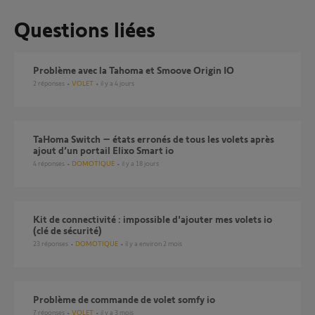
Questions liées
Problème avec la Tahoma et Smoove Origin IO
2
réponses
VOLET
il y a 4 jours
TaHoma Switch – états erronés de tous les volets après
ajout d’un portail Elixo Smart io
4
réponses
DOMOTIQUE
il y a 18 jours
Kit de connectivité : impossible d'ajouter mes volets io
(clé de sécurité)
23
réponses
DOMOTIQUE
il y a environ 2 mois
Problème de commande de volet somfy io
7
réponses
VOLET
il y a 3 mois