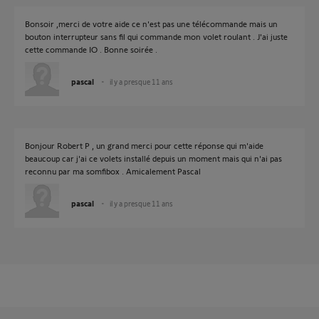
Bonsoir ,merci de votre aide ce n'est pas une télécommande mais un
bouton interrupteur sans fil qui commande mon volet roulant . J'ai juste
cette commande IO . Bonne soirée .
pascal
il y a presque 11 ans
Bonjour Robert P , un grand merci pour cette réponse qui m'aide
beaucoup car j'ai ce volets installé depuis un moment mais qui n'ai pas
reconnu par ma somfibox . Amicalement Pascal
pascal
il y a presque 11 ans