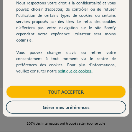
Nous respectons votre droit à la confidentialité et vous
Chauffage
pouvez choisir d’accepter, de contrôler ou de refuser
l'utilisation de certains types de cookies ou certains
services proposés par des tiers. Le refus des cookies
Autres produits
Faites une RàZ pour supprimer la clé de sécurité IO, vous pourrez ensuite
n’affectera pas votre navigation sur le site Somfy
l'enregistrer sur Tahoma en suivant la procédure d'enregistrement avec
cependant votre expérience utilisateur sera moins
la Smoove IO dans le menu "équipement io".
optimale.
Voici comment faire la RàZ de votre moteur.
http://forum.somfy.fr/questions/562905-somfy-volet-roulant-remise-
zero-reglage-fin-course
Vous pouvez changer d'avis ou retirer votre
Devis avec un pro
consentement à tout moment via le centre de
préférences des cookies. Pour plus d’informations,
Robert P.
il y a presque 11 ans
veuillez consulter notre
politique de cookies
.
Contact
Boutique
TOUT ACCEPTER
Cette réponse vous a-t-elle aidé ?
Gérer mes préférences
NON
OUI
100%
des internautes ont trouvé cette réponse utile