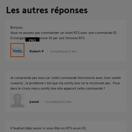
Les autres réponses
Bonjour,
Vous ne pouvez pas commander un volet RTS avec une commande IO.
Echangez votre Smoove IO par une Smoove RTS.
Robert P.
il y a presque 11 ans
Je comprends pas tous car cette commande fonctionne avec mon volets
roulants , le probleme c'est que ma somfy box ne la reconnait pas . Pour
dans le choix menu somfy box elle apparait cette commande ?
pascal
il y a presque 11 ans
Il faudrait déjà savoir si vous êtes en RTS ou en IO.