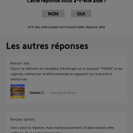
Cette réponse vous a-t-elle aidé ?
NON
OUI
41%
des internautes ont trouvé cette réponse utile
Les autres réponses
Bonsoir Joel,
Ouvrir la mémoire du récepteur d'éclairage sur le poussoir "PROG" la led
clignote, mémoriser la télécommande en appuyant sur la touche à
mémoriser.
Sylvain C.
il y a plus de 10 ans
Bonjour Sylvain,
merci pour la réponse, mais malheureusement j'ai déjà essayé cette
méthode et ça ne fonctionne pas.