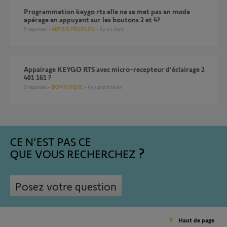
Programmation keygo rts elle ne se met pas en mode
apérage en appuyant sur les boutons 2 et 4?
5
réponses
AUTRES PRODUITS
il y a 4 mois
Appairage KEYGO RTS avec micro-recepteur d'éclairage 2
401 161 ?
3
réponses
DOMOTIQUE
il y a plus d'un an
CE N'EST PAS CE
QUE VOUS RECHERCHEZ
Posez votre question
Haut de page