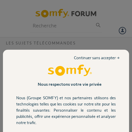
Particuliers
Professionnels
Forum
LES SUJETS TÉLÉCOMMANDES
Volet
Comment programmer une télécommande
Continuer sans accepter →
KEYGO avec un récepteur éclairage
Portail
étanche RTS ?
Quelle est la marche à suivre pour programmer une des touches
Garage
Nous respectons votre vie privée
d'une télécommande KEYGO avec un boitier éclairage étanche RTS ?
Nous (Groupe SOMFY) et nos partenaires utilisons des
joel
Sécurité
technologies telles que les cookies sur notre site pour les
il y a plus de 10 ans
finalités suivantes: Personnaliser le contenu et les
Participer au fil de discussion
publicités, offrir une expérience personnalisée et analyser
Domotique
notre trafic.