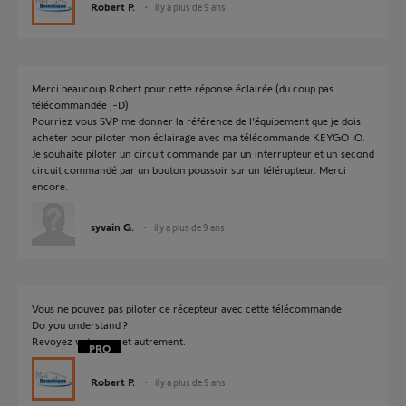
Robert P.
il y a plus de 9 ans
Merci beaucoup Robert pour cette réponse éclairée (du coup pas
télécommandée ;-D)
Pourriez vous SVP me donner la référence de l'équipement que je dois
acheter pour piloter mon éclairage avec ma télécommande KEYGO IO.
Je souhaite piloter un circuit commandé par un interrupteur et un second
circuit commandé par un bouton poussoir sur un télérupteur. Merci
encore.
syvain G.
il y a plus de 9 ans
Vous ne pouvez pas piloter ce récepteur avec cette télécommande.
Do you understand ?
Revoyez votre projet autrement.
Robert P.
il y a plus de 9 ans