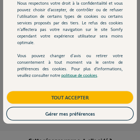
Nous respectons votre droit à la confidentialité et vous
Chauffage
pouvez choisir d’accepter, de contrôler ou de refuser
Bonjour Joël,
l'utilisation de certains types de cookies ou certains
services proposés par des tiers. Le refus des cookies
Autres produits
Je vous informe que la procédure de programmation est identique :
n’affectera pas votre navigation sur le site Somfy
- Mettre en mode programmation le Récepteur d'éclairage en faisant un
cependant votre expérience utilisateur sera moins
appui de 3s seconde sur le bouton PROG
optimale.
- Ouvrez votre télécommande et faites une impulsion brève sur le
bouton PROG présent au-dessus de la pile
Vous pouvez changer d'avis ou retirer votre
Devis avec un pro
consentement à tout moment via le centre de
préférences des cookies. Pour plus d’informations,
- Le voyant de la télécommande clignote, faites alors immédiatement
veuillez consulter notre
politique de cookies
.
une impulsion sur le bouton de la télécommande qui pilotera l'éclairage
Contact
avec que le voyant ne cesse de clignoter
Bonne journée,
Boutique
TOUT ACCEPTER
Thomas M.
il y a plus de 10 ans
Gérer mes préférences