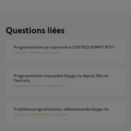
Questions liées
Programmation par copie entre 2 KEYGO SOMFY RTS ?
6
réponses
PORTAIL
il y a 26 jours
Programmation impossible Keygo rts depuis Telis et
Centralis
6
réponses
VOLET
il y a environ 2 mois
Problème programmation, télécommande Keygo rts
32
réponses
DOMOTIQUE
il y a 10 mois