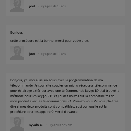
joel
il y a plus de 10 ans
Bonjour,
cette procédure est la bonne. merci pour votre aide.
joel
il y a plus de 10 ans
Bonjour, j'ai moi aussi un souci avec la programmation de ma
télécommande. Je souhaite coupler un micro récepteur télécommandé
pour éclairage extérieur avec une télécommande keygo IO. J'ai trouvé la
méthode pour les keygo RTS et j'ai des doutes sur la compatibilités de
mon produit avec les télécommandes IO. Pouvez-vous s'il vous plaît me
dire si mes deux produits sont compatibles, et si oui, quelle est la
procédure pour les appairer? Merci d'avance
syvain G.
il y a plus de 9 ans