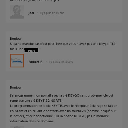
joel
il y a plus de 10 ans
Bonjour,
Si ça ne marche pas c'est peut-être que vous n'avez pas une Keygo RTS
mais une Keygo IO...
Robert P.
il y a plus de 10 ans
Bonjour,
j'ai programmé mon portail avec la clé KEYGO sans problème, clé qui
remplace une clé KEYTIS 2 NS RTS.
La programmation de la clé KEYTIS avec le récepteur éclairage se fait en
l'ouvrant et en reliant 2 contacts avec un tournevis (comme indiqué sur
la notice), et cela fonctionne. Sur la notice KEYGO, pas la moindre
information dans ce domaine.