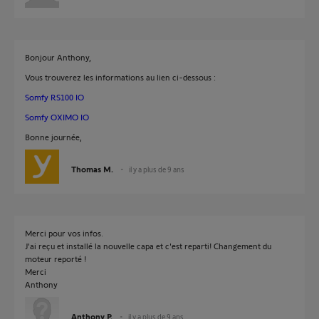
Bonjour Anthony,
Vous trouverez les informations au lien ci-dessous :
Somfy RS100 IO
Somfy OXIMO IO
Bonne journée,
Thomas M.
il y a plus de 9 ans
Merci pour vos infos.
J'ai reçu et installé la nouvelle capa et c'est reparti! Changement du
moteur reporté !
Merci
Anthony
Anthony P.
il y a plus de 9 ans