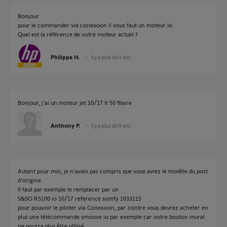
Bonjour
pour le commander via conexoon il vous faut un moteur Io.
Quel est la référence de votre moteur actuel ?
Philippe H.
il y a plus de 9 ans
Bonjour, j'ai un moteur jet 10/17 lt 50 filaire
Anthony P.
il y a plus de 9 ans
Autant pour moi, je n'avais pas compris que vous aviez le modèle du post
d'origine
Il faut par exemple le remplacer par un
S&SO RS100 io 10/17 reference somfy 1033115
pour pouvoir le piloter via Conexoon, par contre vous devrez acheter en
plus une télécommande smoove io par exemple car votre bouton mural
ne pourra plus être utilisé