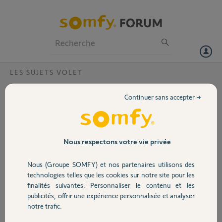
Particuliers
Professionnels
Forum
LES SUJETS VOLET
Volet
Quel moteur, plus puissant, pour remplacer
Continuer sans accepter →
le SOMFY Jet 10/17 - 10 Nm - LT50, s'il
Portail
vous plait?
Le moteur de volet filaire SOMFY Jet 10/17 - 10 Nm - LT50 - 17 rpm
Garage
Nous respectons votre vie privée
- 120 w, doit être aidé manuellement pour remonter le volet. Existe-
t-il un moteur de remplacement plus puissant, s'il vous plait? Filaire,
ou télécommandé si cela se révèle nécessaire. Merci d'avance
Nous (Groupe SOMFY) et nos partenaires utilisons des
Sécurité
technologies telles que les cookies sur notre site pour les
finalités suivantes: Personnaliser le contenu et les
Denis P.
publicités, offrir une expérience personnalisée et analyser
il y a plus de 10 ans
Domotique
notre trafic.
Participer au fil de discussion