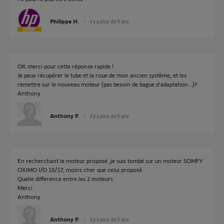
Philippe H.
il y a plus de 9 ans
OK merci pour cette réponse rapide !
Je peux récupérer le tube et la roue de mon ancien système, et les
remettre sur le nouveau moteur (pas besoin de bague d'adaptation...)?
Anthony
Anthony P.
il y a plus de 9 ans
En recherchant le moteur proposé ,je suis tombé sur un moteur SOMFY
OXIMO I/O 10/17, moins cher que celui proposé.
Quelle difference entre les 2 moteurs
Merci
Anthony
Anthony P.
il y a plus de 9 ans