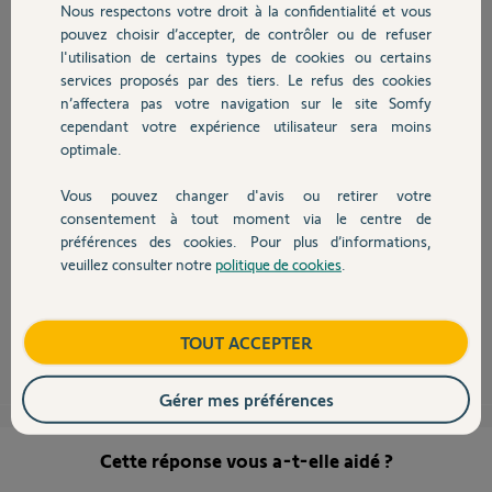
Nous respectons votre droit à la confidentialité et vous
Chauffage
pouvez choisir d’accepter, de contrôler ou de refuser
l'utilisation de certains types de cookies ou certains
services proposés par des tiers. Le refus des cookies
Autres produits
Bonjour
n’affectera pas votre navigation sur le site Somfy
jet = 10Nm
cependant votre expérience utilisateur sera moins
Meteor = 20 Nm
optimale.
Gemini = 25Nm
Apollo = 35Nm
Vous pouvez changer d'avis ou retirer votre
Mariner = 40Nm
Devis avec un pro
consentement à tout moment via le centre de
Et dans le nom le 1er chiffre correspond au couple et le second a la
vitesse de rotation du moteur.
préférences des cookies. Pour plus d’informations,
veuillez consulter notre
politique de cookies
.
Histoire de choisir correctement la force du moteur, on utilise des
Contact
abaques a partir de la matiere du volet et de ses dimensions.
Boutique
Philippe H.
TOUT ACCEPTER
il y a plus de 10 ans
Gérer mes préférences
Cette réponse vous a-t-elle aidé ?