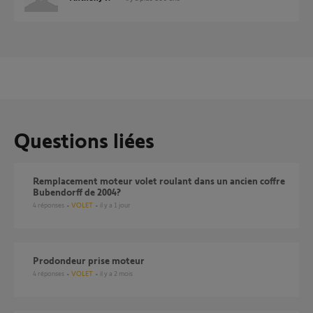
Questions liées
Remplacement moteur volet roulant dans un ancien coffre
Bubendorff de 2004?
4
réponses
VOLET
il y a 1 jour
Prodondeur prise moteur
4
réponses
VOLET
il y a 2 mois