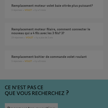
Remplacement moteur volet baie vitrée plus puissant?
3
réponses
VOLET
il y a 5 mois
Remplacement moteur filaire, comment connecter le
nouveau qui a 4 fils avec les 3 fils? 3?
19
réponses
VOLET
il y a plus de 2 ans
Remplacement boitier de commande volet roulant
3
réponses
VOLET
il y a 8 mois
CE N'EST PAS CE
QUE VOUS RECHERCHEZ