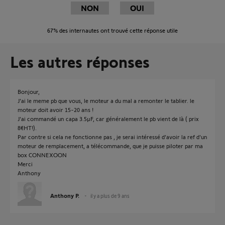
NON
OUI
67%
des internautes ont trouvé cette réponse utile
Les autres réponses
Bonjour,
J'ai le meme pb que vous, le moteur a du mal a remonter le tablier. le
moteur doit avoir 15-20 ans !
J'ai commandé un capa 3.5µF, car généralement le pb vient de là ( prix
8€HT!).
Par contre si cela ne fonctionne pas , je serai intéressé d'avoir la ref d'un
moteur de remplacement, a télécommande, que je puisse piloter par ma
box CONNEXOON
Merci
Anthony
Anthony P.
il y a plus de 9 ans