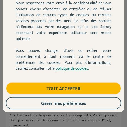
Nous respectons votre droit à la confidentialité et vous
Chauffage
pouvez choisir d’accepter, de contrôler ou de refuser
l'utilisation de certains types de cookies ou certains
Réponses
services proposés par des tiers. Le refus des cookies
Autres produits
n’affectera pas votre navigation sur le site Somfy
cependant votre expérience utilisateur sera moins
Bonjour
optimale.
une télécommande RTS ne peut pas piloter un équipement IO
Vous pouvez changer d'avis ou retirer votre
Anonyme
Devis avec un pro
il y a plus de 10 ans
consentement à tout moment via le centre de
préférences des cookies. Pour plus d’informations,
veuillez consulter notre
politique de cookies
.
Contact
Bonjour,
Votre moteur Axroll est sous protocole RTS 433mhz.
Boutique
TOUT ACCEPTER
Ce protocole radio remplace l'ancien RTR 433mhz.
Un récepteur universel permet de les initialiser car ces deux protocoles
sont sur la même fréquence.
Gérer mes préférences
Or, vos volets en nouveau protocole universel IO est sous la fréquence
868mhz.
Ces deux bandes de fréquences ne sont pas compatibles. Vous ne pourrez
donc pas associer une télécommande RTS sur un automatisme IO, et,
inversement.