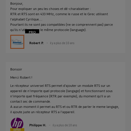
Bonjour,
Pour expliquer un peu les choses et dé-charabiatiser :
RTR et RTS sont en 433 MHz, comme le russe et le Grec utilisent
l'alphabet Cyrilique....
Pourtant ils ne sont pas compatibles (ne se comprennent pas) parce
qu'ils n'utilisent pas le même protocole (language).
Robert P.
il y a plus de 10 ans
Bonsoir
Merci Robert !
Le récepteur universel RTS permet d'ajouter un module RTS sur un
appareil de n'importe quel protocole (langage) et fonctionnant sous
n'importe quel fréquence (RTR par exemple), du moment qu'il a un
contact sec de commande.
A aucun moment il permet au RTS et ou RTR de parler le meme langage,
il ajoute juste un récepteur RTS a l'appareil.
Philippe H.
il y a plus de 10 ans