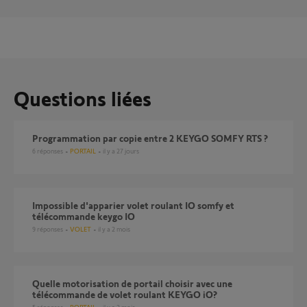
Questions liées
Programmation par copie entre 2 KEYGO SOMFY RTS ?
6
réponses
PORTAIL
il y a 27 jours
Impossible d'apparier volet roulant IO somfy et
télécommande keygo IO
9
réponses
VOLET
il y a 2 mois
Quelle motorisation de portail choisir avec une
télécommande de volet roulant KEYGO iO?