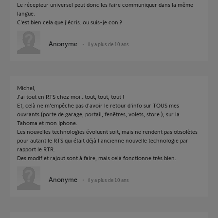
Le récepteur universel peut donc les faire communiquer dans la même
langue.
C'est bien cela que j'écris..ou suis-je con ?
Anonyme
il y a plus de 10 ans
Michel,
J'ai tout en RTS chez moi...tout, tout, tout !
Et, celà ne m'empêche pas d'avoir le retour d'info sur TOUS mes
ouvrants (porte de garage, portail, fenêtres, volets, store ), sur la
Tahoma et mon Iphone.
Les nouvelles technologies évoluent soit, mais ne rendent pas obsolètes
pour autant le RTS qui était déjà l'ancienne nouvelle technologie par
rapport le RTR.
Des modif et rajout sont à faire, mais celà fonctionne très bien.
Anonyme
il y a plus de 10 ans