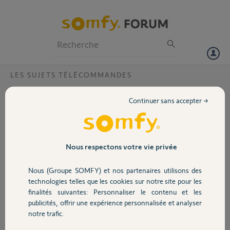
Particuliers
Professionnels
Forum
LES SUJETS TÉLÉCOMMANDES
Volet
Volet IO et Keygo RTS
Continuer sans accepter →
Bjr,
Portail
comment faire pour synchroniser un volet roulant actionné par
télécommande IO avec un des 4 petits boutons d'une télécommande
Keygo RTS. Je précise que le gros bouton de cette Keygo RTS
Garage
Nous respectons votre vie privée
actionne une porte de garage par enroulement (AxRoll).
Nous (Groupe SOMFY) et nos partenaires utilisons des
Merci pour votre aide.
Sécurité
technologies telles que les cookies sur notre site pour les
finalités suivantes: Personnaliser le contenu et les
Michel F.
publicités, offrir une expérience personnalisée et analyser
Domotique
il y a plus de 10 ans
notre trafic.
Participer au fil de discussion