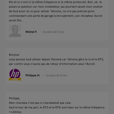
Rts et io n'ont ni la même fréquence ni le même protocole. Bon, ok. Je
posais la question car mon installateur, qui pourtant savait mon souhait
de tout avoir en io pour utiliser Tahoma, ne m'a pas précisé qu'en
commandant une porte de garage à enroulement, son récepteur Axroll
serait Rts...
Michel F.
il y a plus de 10 ans
Bonjour
vous pouvez tout utiliser depuis Tahoma car Tahoma gère le io et le RTS,
par contre vous n’aurez pas de retour d'information pour l'Axroll.
Philippe H.
il y a plus de 10 ans
Philippe,
Mon charabia n'est pas si charabiatisé que cela...
Sauf erreur de ma part, le RTS et le RTR sont bien sur la même fréquence
= 433mkz.