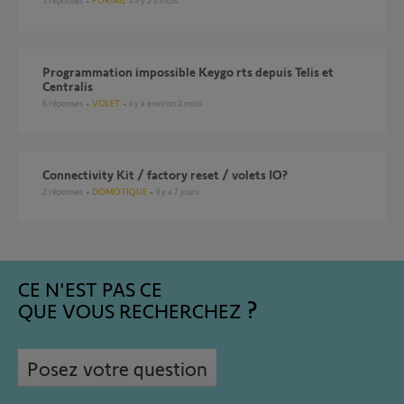
5
réponses
PORTAIL
il y a 2 mois
Programmation impossible Keygo rts depuis Telis et
Centralis
6
réponses
VOLET
il y a environ 2 mois
Connectivity Kit / factory reset / volets IO?
2
réponses
DOMOTIQUE
il y a 7 jours
CE N'EST PAS CE
QUE VOUS RECHERCHEZ
Posez votre question