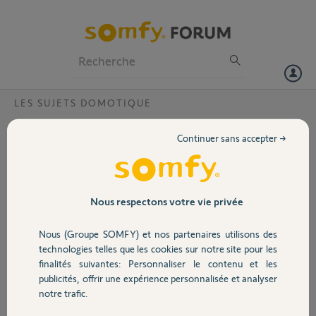
Particuliers
Professionnels
Forum
LES SUJETS DOMOTIQUE
Volet
Problème d'activation
Continuer sans accepter →
Bonjour, j'ai un problème lors de la validation de mon compte
Portail
Tahoma après avoir enregistré en ligne l'appareil. Pourriez-vous
dépanner svp ? Le PIN de la box est : 0204-3886-8951
Merci bcp
Garage
Nous respectons votre vie privée
PERON A.
Nous (Groupe SOMFY) et nos partenaires utilisons des
Sécurité
il y a plus de 10 ans
technologies telles que les cookies sur notre site pour les
Participer au fil de discussion
finalités suivantes: Personnaliser le contenu et les
publicités, offrir une expérience personnalisée et analyser
Domotique
notre trafic.