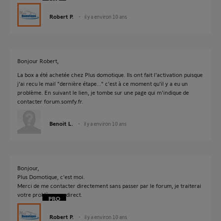
Robert P.
il y a environ 10 ans
Bonjour Robert,
La box a été achetée chez Plus domotique. Ils ont fait l'activation puisque
j'ai recu le mail "dernière étape..." c'est à ce moment qu'il y a eu un
problème. En suivant le lien, je tombe sur une page qui m'indique de
contacter forum.somfy.fr.
Benoit L.
il y a environ 10 ans
Bonjour,
Plus Domotique, c'est moi.
Merci de me contacter directement sans passer par le forum, je traiterai
votre problème en direct.
Robert P.
il y a environ 10 ans