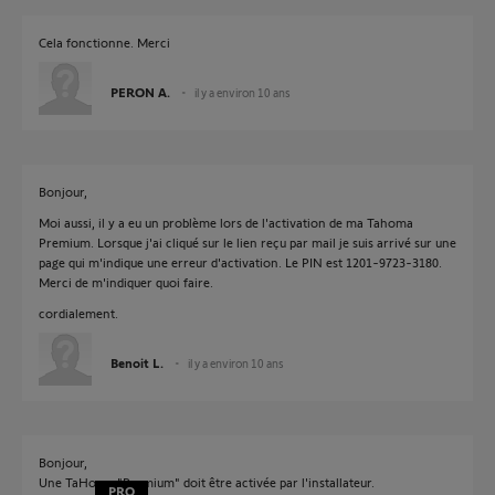
Cela fonctionne. Merci
PERON A.
il y a environ 10 ans
Bonjour,
Moi aussi, il y a eu un problème lors de l'activation de ma Tahoma
Premium. Lorsque j'ai cliqué sur le lien reçu par mail je suis arrivé sur une
page qui m'indique une erreur d'activation. Le PIN est 1201-9723-3180.
Merci de m'indiquer quoi faire.
cordialement.
Benoit L.
il y a environ 10 ans
Bonjour,
Une TaHoma "Premium" doit être activée par l'installateur.