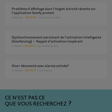
problème d'affichage dans l'onglet activité récente sur
l'application Somfy protect
4
réponses
SÉCURITÉ
il y a environ un mois
Dysfonctionnement persistant de l'activation intelligente
(Geofencing) – Rappel d'activation inopérant
1
réponse
SÉCURITÉ
il y a environ 2 mois
One+ déconecté avec alarme activée?
4
réponses
SÉCURITÉ
il y a 14 jours
CE N'EST PAS CE
QUE VOUS RECHERCHEZ