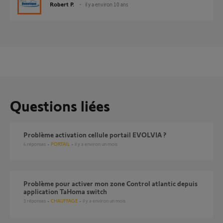
Robert P.
il y a environ 10 ans
Questions liées
Problème activation cellule portail EVOLVIA ?
4
réponses
PORTAIL
il y a environ un mois
Problème pour activer mon zone Control atlantic depuis
application TaHoma switch
3
réponses
CHAUFFAGE
il y a environ un mois