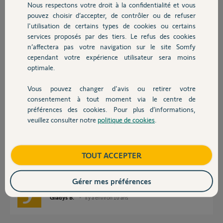
Réponses
Nous respectons votre droit à la confidentialité et vous
Chauffage
pouvez choisir d’accepter, de contrôler ou de refuser
l'utilisation de certains types de cookies ou certains
Bonsoir
services proposés par des tiers. Le refus des cookies
Autres produits
Il faurdra attendre la semaine prochaine pour qu'un Yellow puisse voir
n’affectera pas votre navigation sur le site Somfy
votre statu.
cependant votre expérience utilisateur sera moins
Bon WE
optimale.
Philippe H.
il y a plus de 10 ans
Vous pouvez changer d'avis ou retirer votre
Devis avec un pro
consentement à tout moment via le centre de
préférences des cookies. Pour plus d’informations,
veuillez consulter notre
politique de cookies
.
Contact
Bonjour Peron,
Je vous ai renvoyé l'email de finaliser d'activation où vous trouverez un
lien à valider afin d'avoir accès à votre TaHoma, vous avez 24h pour le
Boutique
TOUT ACCEPTER
faire.
Bonne journée.
Gérer mes préférences
Gladys B.
il y a environ 10 ans