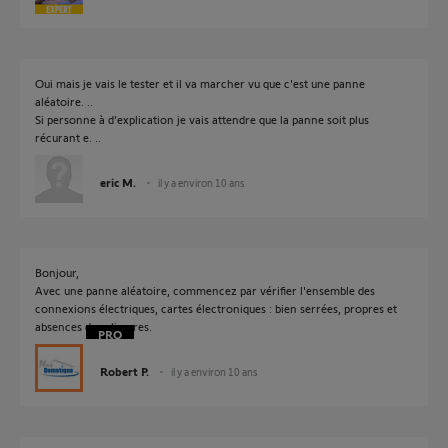
Oui mais je vais le tester et il va marcher vu que c'est une panne
aléatoire. ..
Si personne à d'explication je vais attendre que la panne soit plus
récurant e. ..
eric M.
il y a environ 10 ans
Bonjour,
Avec une panne aléatoire, commencez par vérifier l'ensemble des
connexions électriques, cartes électroniques : bien serrées, propres et
absences de salissures.
Robert P.
il y a environ 10 ans