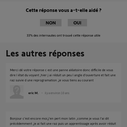
Cette réponse vous a-t-elle aidé ?
NON
OUI
33%
des internautes ont trouvé cette réponse utile
Les autres réponses
Merci dé votre réponse c est une panne aléatoire donc difficile de vous
dire l état du voyant ,hier j ai réduit un peu l angle d'ouverture et fait une
raz suivie d une reprogramation ,je vous tiens au courant
eric M.
il y a environ 10 ans
Bonjour c'est encore moi,j'en pert mon latin ,comme je vous l'ai dit
précédemment ,je ai fait une raz puis un apprentissage après avoir réduit