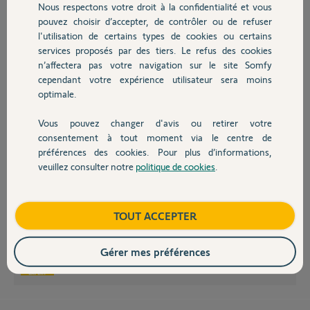
Nous respectons votre droit à la confidentialité et vous
Chauffage
il y a environ 10 ans
pouvez choisir d’accepter, de contrôler ou de refuser
Participer au fil de discussion
l'utilisation de certains types de cookies ou certains
services proposés par des tiers. Le refus des cookies
Autres produits
n’affectera pas votre navigation sur le site Somfy
cependant votre expérience utilisateur sera moins
optimale.
Bonjour Eric,
Vous pouvez changer d'avis ou retirer votre
Si vous enlevez les bras des pattes de fixations des ventaux, et que vous
Devis avec un pro
consentement à tout moment via le centre de
faites fonctionner vos moteurs, avez-vous les mêmes problèmes de
blocage?
préférences des cookies. Pour plus d’informations,
veuillez consulter notre
politique de cookies
.
Lorsque le deuxième vantail bloque, le voyant Statut est-il allumé fixe ou
Contact
clignote t-il?
S'il clignote, combien d’impulsions fait-il?
Pour la télécommande remplacez tout de même la pile pour lever le
Boutique
TOUT ACCEPTER
doute.
Gérer mes préférences
Sylvain C.
il y a environ 10 ans