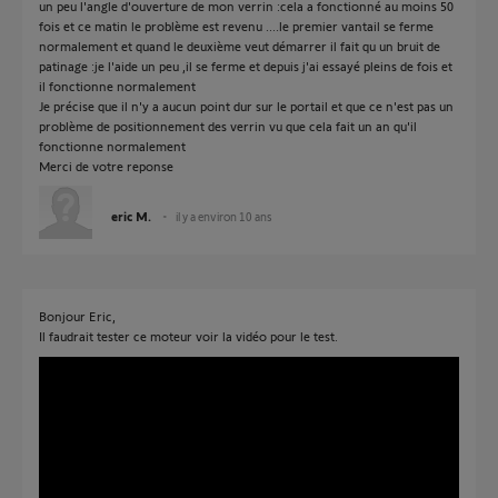
un peu l'angle d'ouverture de mon verrin :cela a fonctionné au moins 50
fois et ce matin le problème est revenu ....le premier vantail se ferme
normalement et quand le deuxième veut démarrer il fait qu un bruit de
patinage :je l'aide un peu ,il se ferme et depuis j'ai essayé pleins de fois et
il fonctionne normalement
Je précise que il n'y a aucun point dur sur le portail et que ce n'est pas un
problème de positionnement des verrin vu que cela fait un an qu'il
fonctionne normalement
Merci de votre reponse
eric M.
il y a environ 10 ans
Bonjour Eric,
Il faudrait tester ce moteur voir la vidéo pour le test.