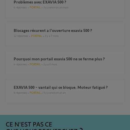
Problèmes avec EXAVIA 500 ?
4
réponses
PORTAIL
il y a environ un mois
Blocages récurent a l'ouverture exavia 500 ?
12
réponses
PORTAIL
il y a 7 mois
pourquoi mon portail exavia 500 ne se ferme plus ?
4
réponses
PORTAIL
il y a 6 mois
EXAVIA 500 - vantail qui se bloque. Moteur fatigué ?
9
réponses
PORTAIL
il y a environ un an
CE N'EST PAS CE