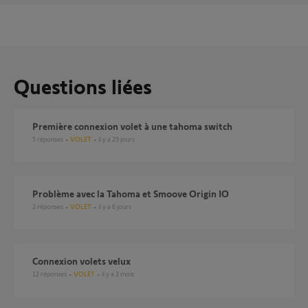
Questions liées
Première connexion volet à une tahoma switch
5
réponses
VOLET
il y a 29 jours
Problème avec la Tahoma et Smoove Origin IO
2
réponses
VOLET
il y a 6 jours
Connexion volets velux
12
réponses
VOLET
il y a 2 mois