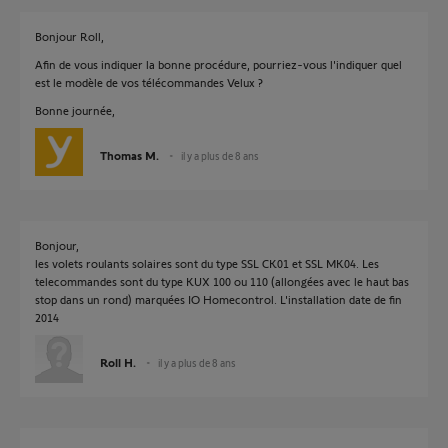
Bonjour Roll,
Afin de vous indiquer la bonne procédure, pourriez-vous l'indiquer quel
est le modèle de vos télécommandes Velux ?
Bonne journée,
Thomas M.
il y a plus de 8 ans
Bonjour,
les volets roulants solaires sont du type SSL CK01 et SSL MK04. Les
telecommandes sont du type KUX 100 ou 110 (allongées avec le haut bas
stop dans un rond) marquées IO Homecontrol. L'installation date de fin
2014
Roll H.
il y a plus de 8 ans