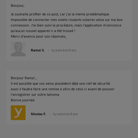
Bonjour,
Je souhaite profiter de ce post, car j'ai la meme problématique.
Impossible de connecter mes volets roulants solaires velux sur ma box
connexoon. J'ai bien suivi la procédure, mais l'application m'annonce
qu'aucun nouvel appareil n a été trouvé !
Merci d'avance pour vos réponses,
Ramzi S.
il y a environ 8 ans
Bonjour Ramzi ,
Il est possible que vos velux possèdent déjà une clef de sécurité.
aussi il faudra faire une remise a zéro de celui ci avant de pouvoir
l'enregistrer sur votre tahoma.
Bonne journée.
Nicolas F.
il y a environ 8 ans