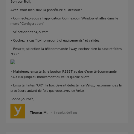
Bonjour Roll,
Avez-vous bien suivi la procédure ci-dessous :
- Connectez-vous à l'application Connexoon Window et allez dans le
menu "Configuration"
- Sélectionnez "Ajouter"
- Cochez la cas "io-homecontrol équipements" et validez
- Ensuite, sélection la télécommande 1way, cochez bien la case et faites
"Oui"
- Maintenez ensuite 5s le bouton RESET au dos d'une télécommande
KUX100 jusqu'au mouvement du velux qu'elle pilote
- Ensuite, faites "OK", la box devrait détecter ce Velux, recommencez la
procédure autant de fois que vous avez de Velux.
Bonne journée,
Thomas M.
il y a plus de 8 ans