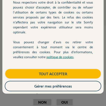
Nous respectons votre droit à la confidentialité et vous
Fabrice R.
Chauffage
pouvez choisir d’accepter, de contrôler ou de refuser
il y a presque 10 ans
l'utilisation de certains types de cookies ou certains
Participer au fil de discussion
services proposés par des tiers. Le refus des cookies
Autres produits
n’affectera pas votre navigation sur le site Somfy
cependant votre expérience utilisateur sera moins
optimale.
Bonsoir
Vous pouvez changer d'avis ou retirer votre
Devis avec un pro
consentement à tout moment via le centre de
je vous informe que Connexoon est compatible Velux IO.
préférences des cookies. Pour plus d’informations,
https://www.somfypro.fr/connexoon-preparer
veuillez consulter notre
politique de cookies
.
Contact
Anonyme
il y a presque 10 ans
Boutique
TOUT ACCEPTER
Gérer mes préférences
Cette réponse vous a-t-elle aidé ?
NON
OUI