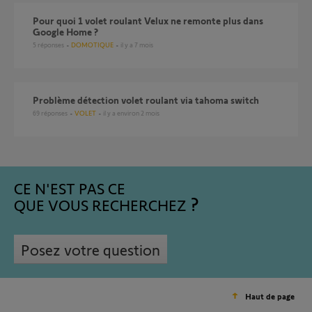
Pour quoi 1 volet roulant Velux ne remonte plus dans
Google Home ?
5
réponses
DOMOTIQUE
il y a 7 mois
Problème détection volet roulant via tahoma switch
69
réponses
VOLET
il y a environ 2 mois
CE N'EST PAS CE
QUE VOUS RECHERCHEZ
Posez votre question
Haut de page