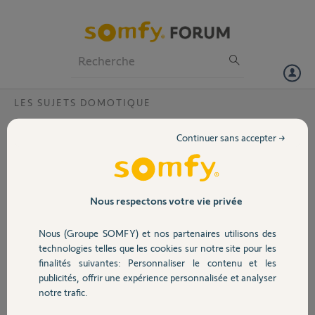
Particuliers
Professionnels
Forum
LES SUJETS DOMOTIQUE
Volet
Est ce que Connexoon est compatible avec
Continuer sans accepter →
les volets roulant Velux SSL ?
Portail
Bonjour
Je suis en train de consulter pour faire installer quelques volets
Garage
Nous respectons votre vie privée
roulants de fenêtres et un volet roulant Velux SSL?
Je souhaiterais savoir si je peux piloter le volet Velux avec la
Nous (Groupe SOMFY) et nos partenaires utilisons des
connexoon ?
Sécurité
technologies telles que les cookies sur notre site pour les
finalités suivantes: Personnaliser le contenu et les
Par avance merci pour vos réponse.
publicités, offrir une expérience personnalisée et analyser
Domotique
Fabrice
notre trafic.