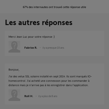
67%
des internautes ont trouvé cette réponse utile
Les autres réponses
Merci Jean Luc pour votre réponse :)
Fabrice R.
il y a presque 10 ans
Bonjour,
J'ai des velux SSL solaire installé en sept 2014. Ils sont marqués IO-
homecontrol. J'ai acheté une connexoon pour les commander à
distance mais je n'arrive pas à les enregistrer dans l'application.
Roll H.
il y a plus de 8 ans