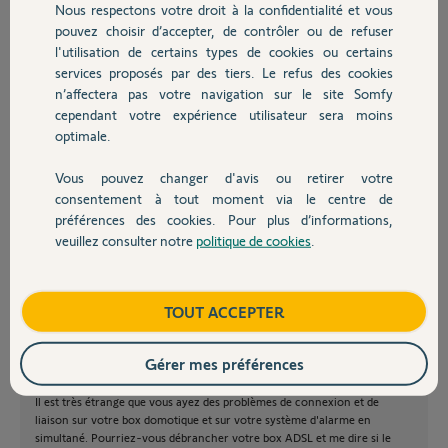
Nous respectons votre droit à la confidentialité et vous
Chauffage
effacé les alarmes.
pouvez choisir d’accepter, de contrôler ou de refuser
Les même messages sont
l'utilisation de certains types de cookies ou certains
réapparus le 13 janvier à la même heure.
services proposés par des tiers. Le refus des cookies
Autres produits
Merci de m'apporter une réponse.
n’affectera pas votre navigation sur le site Somfy
cependant votre expérience utilisateur sera moins
optimale.
Vous pouvez changer d'avis ou retirer votre
Devis avec un pro
consentement à tout moment via le centre de
Stéphane L.
préférences des cookies. Pour plus d’informations,
il y a plus de 9 ans
veuillez consulter notre
politique de cookies
.
Contact
Participer au fil de discussion
Boutique
TOUT ACCEPTER
Gérer mes préférences
Bonjour Stéphane,
Il est très étrange que vous ayez des problèmes de connexion et de
liaison sur votre box domotique et sur votre système d'alarme en
simultané. Pourriez-vous débrancher votre box ADSL et me dire si le