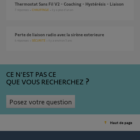
Thermostat Sans Fil V2 - Coaching - Hystérésis - Liaison
7
réponses
CHAUFFAGE
il y a plus d'un an
Perte de liaison radio avec la sirène exterieure
4
réponses
SÉCURITÉ
il y a environ 5 ans
CE N'EST PAS CE
QUE VOUS RECHERCHEZ
Posez votre question
Haut de page