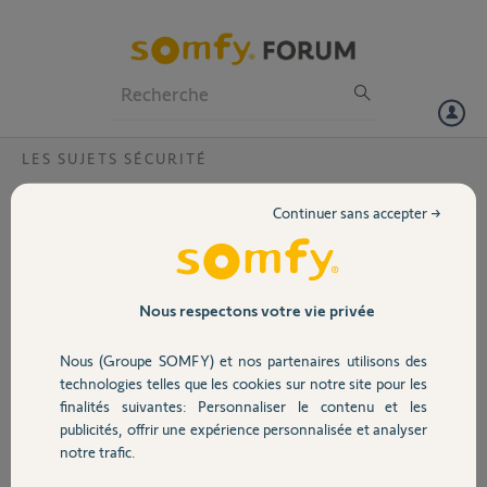
Particuliers
Professionnels
Forum
LES SUJETS SÉCURITÉ
Volet
Perte de liaison radio sur plusieurs
Continuer sans accepter →
contacteurs?
Portail
Le 12 janvier à 15h00, j’ai reçu
des messages de ma centrale
Garage
m’informant de la perte de
Nous respectons votre vie privée
liaison radio de ma centrale
avec plusieurs éléments en
Nous (Groupe SOMFY) et nos partenaires utilisons des
Sécurité
même temps.
technologies telles que les cookies sur notre site pour les
J’ai acquitté les alarmes de
finalités suivantes: Personnaliser le contenu et les
liaison radio mais je ne peux
publicités, offrir une expérience personnalisée et analyser
Domotique
plus commander la mise en
notre trafic.
service de ma centrale depuis
le boitier même après avoir