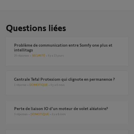
Questions liées
Problème de communication entre Somfy one plus et
intellitags
20
réponses
SÉCURITÉ
il y a 15 jours
Centrale Tefal Protexiom qui clignote en permanence ?
1
réponse
DOMOTIQUE
il y a 6 mois
perte de liaison IO d'un moteur de volet aléatoire?
3
réponses
DOMOTIQUE
il y a 8 mois