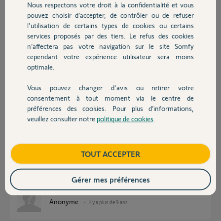
Nous respectons votre droit à la confidentialité et vous
Chauffage
Mais quand je valide la régle sur l'interface de ma B-Box m'indique :
pouvez choisir d’accepter, de contrôler ou de refuser
"l'IP définie est incorrecte, vérifiez le format supporté" :-((
l'utilisation de certains types de cookies ou certains
services proposés par des tiers. Le refus des cookies
Autres produits
Pourriez vous m'indiquer quoi faire car la je sèche complètement.
n’affectera pas votre navigation sur le site Somfy
cependant votre expérience utilisateur sera moins
Etienne
optimale.
il y a plus de 9 ans
Participer au fil de discussion
Vous pouvez changer d'avis ou retirer votre
Devis avec un pro
consentement à tout moment via le centre de
préférences des cookies. Pour plus d’informations,
veuillez consulter notre
politique de cookies
.
Réponses
Contact
Boutique
TOUT ACCEPTER
Bonsoir
Etes-vous certain d'avoir mis 403 comme port sur votre alarme et non
Gérer mes préférences
443 ?
Anonyme
il y a plus de 9 ans