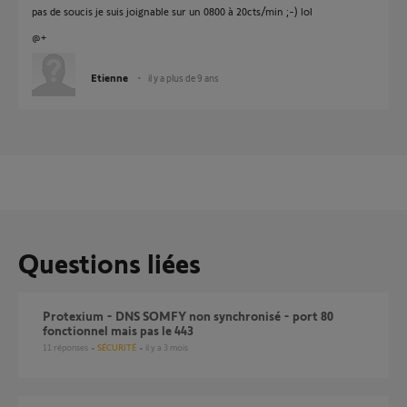
pas de soucis je suis joignable sur un 0800 à 20cts/min ;-) lol
@+
Etienne
il y a plus de 9 ans
Questions liées
Protexium - DNS SOMFY non synchronisé - port 80
fonctionnel mais pas le 443
11
réponses
SÉCURITÉ
il y a 3 mois