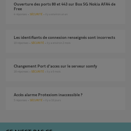
Ouverture des ports 80 et 443 sur Box 5G Nokia AFA4 de
Free
4
réponses
SÉCURITÉ
il y a environ un an
Les identifiants de connexion renseignés sont incorrects
10
réponses
SÉCURITÉ
il y a environ 2 mois
Changement Port d'acces sur le serveur somfy
18
réponses
SÉCURITÉ
il y a 6 mois
Accès alarme Protexiom inaccessible ?
5
réponses
SÉCURITÉ
il y a 10 jours