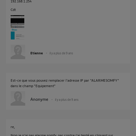
192.168.1.254
Cdt
Etienne
il y a plus de 9 ans
Est-ce que vous pouvez remplacer l'adresse IP par "ALARMESOMFY"
dans le champ "Equipement"
Anonyme
il y a plus de 9 ans
re,
Non je n'ai pas alarme somfy, par contre j'ai tenté en cliquant sur