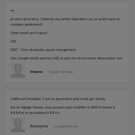
re,
je viens de le faire, j'attends une petite réplication ou ça va être pris en
compte rapidement?
Cette modif sert à quoi?
Cdt
EDIT : 5min de passés, aucun changement
Oui compte somfy alarme créé, je vais me reconnecter dessus pour voir.
Etienne
il y a plus de 9 ans
L'effet est immédiat. C'est un paramètre préconisé par Somfy.
Sur le réglage réseau, vous pouvez aussi modifier le DNS Primaire à
8.8.8.8 et le secondaire à 8.8.4.4
Anonyme
il y a plus de 9 ans