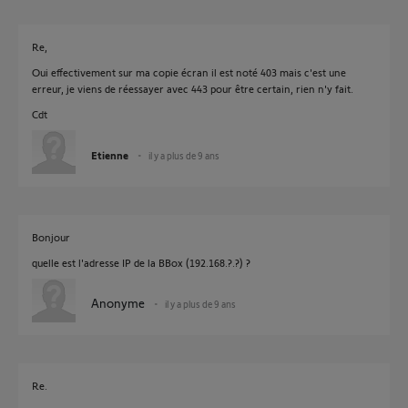
Re,
Oui effectivement sur ma copie écran il est noté 403 mais c'est une
erreur, je viens de réessayer avec 443 pour être certain, rien n'y fait.
Cdt
Etienne
il y a plus de 9 ans
Bonjour
quelle est l'adresse IP de la BBox (192.168.?.?) ?
Anonyme
il y a plus de 9 ans
Re.