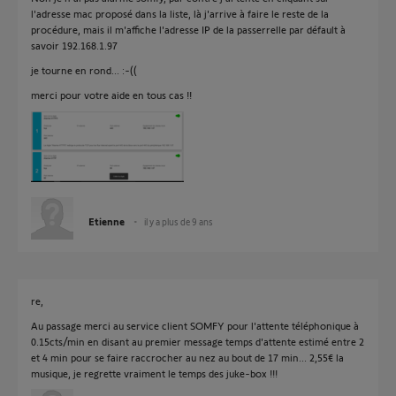
l'adresse mac proposé dans la liste, là j'arrive à faire le reste de la
procédure, mais il m'affiche l'adresse IP de la passerrelle par défault à
savoir 192.168.1.97
je tourne en rond... :-((
merci pour votre aide en tous cas !!
Etienne
il y a plus de 9 ans
re,
Au passage merci au service client SOMFY pour l'attente téléphonique à
0.15cts/min en disant au premier message temps d'attente estimé entre 2
et 4 min pour se faire raccrocher au nez au bout de 17 min... 2,55€ la
musique, je regrette vraiment le temps des juke-box !!!