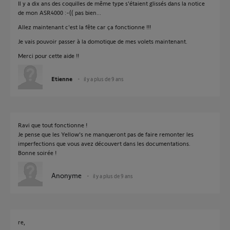
Il y a dix ans des coquilles de même type s'étaient glissés dans la notice
de mon ASR4000 :-(( pas bien...
Allez maintenant c'est la fête car ça fonctionne !!!
Je vais pouvoir passer à la domotique de mes volets maintenant.
Merci pour cette aide !!
Etienne
il y a plus de 9 ans
Ravi que tout fonctionne !
Je pense que les Yellow's ne manqueront pas de faire remonter les
imperfections que vous avez découvert dans les documentations.
Bonne soirée !
Anonyme
il y a plus de 9 ans
re,