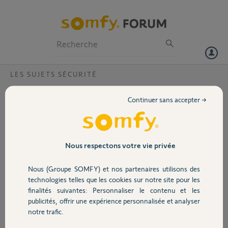
Particuliers
Professionnels
Forum
LES SUJETS SÉCURITÉ
Volet
AJOUTER UNE RÈGLE sur BBOX pour
Continuer sans accepter →
ouverture des ports 443 & 80
Portail
Bonjour,
J'ai suivi toute la
Garage
Nous respectons votre vie privée
procédure d'installation
de l'alarme protexiom,
Nous (Groupe SOMFY) et nos partenaires utilisons des
tout est OK.
Sécurité
technologies telles que les cookies sur notre site pour les
finalités suivantes: Personnaliser le contenu et les
J'ai créé mon compte sur
publicités, offrir une expérience personnalisée et analyser
alarmesomfy.net j'ai effectué la procédure de création de règle, j'ai
Domotique
notre trafic.
bien renseigné la nouvelle adresse IP de la passerrelle à savoir
192.168.1."nombre entre201 et 240" comme indiqué page 33.