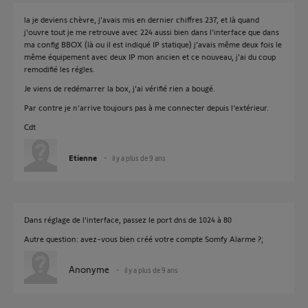
la je deviens chèvre, j'avais mis en dernier chiffres 237, et là quand
j'ouvre tout je me retrouve avec 224 aussi bien dans l'interface que dans
ma config BBOX (là ou il est indiqué IP statique) j'avais même deux fois le
même équipement avec deux IP mon ancien et ce nouveau, j'ai du coup
remodifié les régles.
Je viens de redémarrer la box, j'ai vérifié rien a bougé.
Par contre je n'arrive toujours pas à me connecter depuis l'extérieur.
Cdt
Etienne
il y a plus de 9 ans
Dans réglage de l'interface, passez le port dns de 1024 à 80
Autre question: avez-vous bien créé votre compte Somfy Alarme ?;
Anonyme
il y a plus de 9 ans