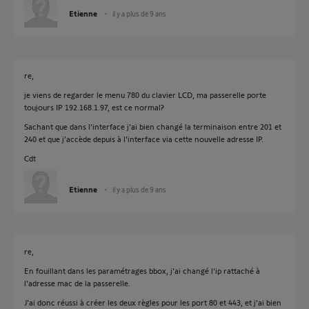
Etienne
il y a plus de 9 ans
re,
je viens de regarder le menu 780 du clavier LCD, ma passerelle porte
toujours IP 192.168.1.97, est ce normal?
Sachant que dans l'interface j'ai bien changé la terminaison entre 201 et
240 et que j’accède depuis à l'interface via cette nouvelle adresse IP.
Cdt
Etienne
il y a plus de 9 ans
re,
En fouillant dans les paramétrages bbox, j'ai changé l'ip rattaché à
l'adresse mac de la passerelle.
J'ai donc réussi à créer les deux règles pour les port 80 et 443, et j'ai bien