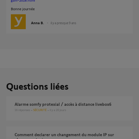
gsm-2016.html
Bonne journée
Anna B.
il y a presque 9 ans
Questions liées
alarme somfy protexial / accès à distance livebox6
16
réponses
SÉCURITÉ
il y a 20 jours
Comment declarer un changement du module IP sur