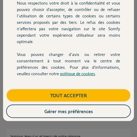
Nous respectons votre droit à la confidentialité et vous
Chauffage
Christian M.
pouvez choisir d’accepter, de contrôler ou de refuser
il y a plus de 9 ans
l'utilisation de certains types de cookies ou certains
Participer au fil de discussion
services proposés par des tiers. Le refus des cookies
Autres produits
n’affectera pas votre navigation sur le site Somfy
cependant votre expérience utilisateur sera moins
optimale.
Réponses
Vous pouvez changer d'avis ou retirer votre
Devis avec un pro
consentement à tout moment via le centre de
préférences des cookies. Pour plus d’informations,
Bonjour Christian
veuillez consulter notre
politique de cookies
.
laissez ici le n° complet de votre Centrale. Un Yellow vérifiera s'il lui
Contact
existe déjà un compte associé.
S'il n'y a jamais eu de compte créé, lorsqu'on vous demande le n° de
Boutique
TOUT ACCEPTER
carte IP, essayez celui-ci: 2480-03
Anonyme
il y a plus de 9 ans
Gérer mes préférences
bonjour Jean-Luc et merci de votre réponse.