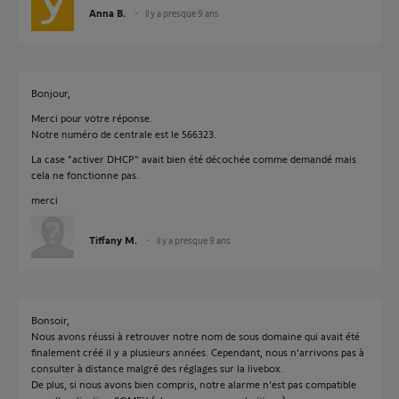
Anna B.
il y a presque 9 ans
Bonjour,
Merci pour votre réponse.
Notre numéro de centrale est le 566323.
La case "activer DHCP" avait bien été décochée comme demandé mais
cela ne fonctionne pas.
merci
Tiffany M.
il y a presque 9 ans
Bonsoir,
Nous avons réussi à retrouver notre nom de sous domaine qui avait été
finalement créé il y a plusieurs années. Cependant, nous n'arrivons pas à
consulter à distance malgré des réglages sur la livebox.
De plus, si nous avons bien compris, notre alarme n'est pas compatible