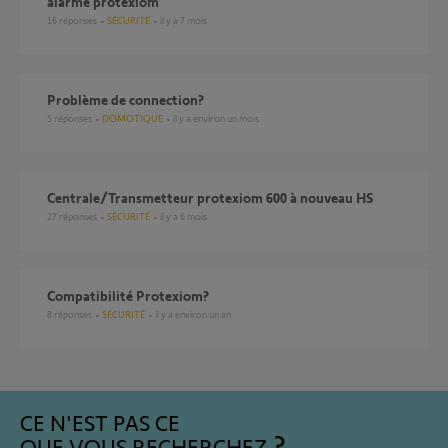
alarme protexiom
16
réponses
SÉCURITÉ
il y a 7 mois
problème de connection?
5
réponses
DOMOTIQUE
il y a environ un mois
Centrale/Transmetteur protexiom 600 à nouveau HS
27
réponses
SÉCURITÉ
il y a 6 mois
Compatibilité Protexiom?
8
réponses
SÉCURITÉ
il y a environ un an
CE N'EST PAS CE
QUE VOUS RECHERCHEZ