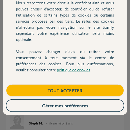
Nous respectons votre droit à la confidentialité et vous
Chauffage
il y a environ 9 ans
pouvez choisir d’accepter, de contrôler ou de refuser
Participer au fil de discussion
l'utilisation de certains types de cookies ou certains
services proposés par des tiers. Le refus des cookies
Autres produits
n’affectera pas votre navigation sur le site Somfy
cependant votre expérience utilisateur sera moins
Réponses
optimale.
Vous pouvez changer d'avis ou retirer votre
Devis avec un pro
Bonjour,
consentement à tout moment via le centre de
Avez-vous une télécommande io 2W ?
préférences des cookies. Pour plus d’informations,
veuillez consulter notre
politique de cookies
.
Contact
Robert P.
il y a environ 9 ans
Boutique
TOUT ACCEPTER
il y a un numéro 1 donc je dirais 1.
Gérer mes préférences
sinon 2w veut dire quoi ?
merci
Steph M.
il y a environ 9 ans