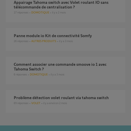
Appairage Tahoma switch avec Volet roulant IO sans
télécommande de centralisation ?
17
réponses
DOMOTIQUE
il y a 2 mois
Panne module io Kit de connectivité Somfy
26
réponses
AUTRES PRODUITS
il y a 3 mois
Comment associer une commande smoove io 1 avec
Tahoma Switch ?
6
réponses
DOMOTIQUE
il y a 3 mois
Problème détection volet roulant via tahoma switch
69
réponses
VOLET
il y a environ 2 mois