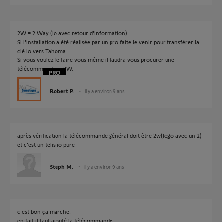
2W = 2 Way (io avec retour d'information).
Si l'installation a été réalisée par un pro faite le venir pour transférer la
clé io vers Tahoma.
Si vous voulez le faire vous même il faudra vous procurer une
télécommande io 2W.
Robert P.
il y a environ 9 ans
après vérification la télécommande général doit être 2w(logo avec un 2)
et c'est un telis io pure
Steph M.
il y a environ 9 ans
c'est bon ça marche.
en fait il faut ajouté la télécommande .