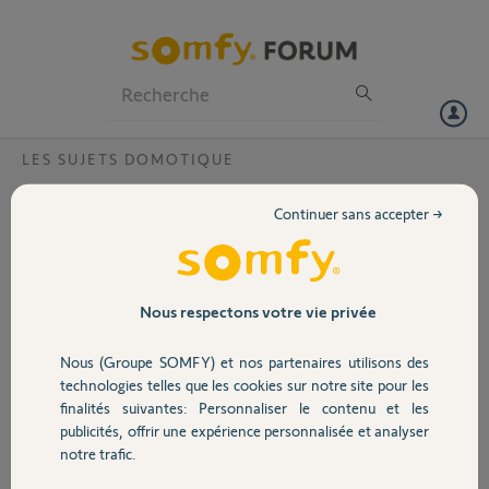
Particuliers
Professionnels
Forum
LES SUJETS DOMOTIQUE
Volet
Box TaHoma,pb de configuration io
Continuer sans accepter →
homecontrole
Portail
Bonjour
Je n'arrive pas ajouter mes télécommande de volet roulant
Garage
4 Smoove origine io et 4 situo mobil io pure + une télécommande
Nous respectons votre vie privée
situé mobil io pure qui contrôle déjà tout les volets.
Je n'arrive donc pas à ajouté Les télécommandes même avec une
Nous (Groupe SOMFY) et nos partenaires utilisons des
Sécurité
recherche " sans télécommande "
technologies telles que les cookies sur notre site pour les
finalités suivantes: Personnaliser le contenu et les
Comment faire?
publicités, offrir une expérience personnalisée et analyser
D'avance merci
Domotique
notre trafic.
Steph M.