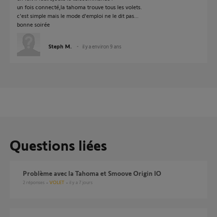
un fois connecté,la tahoma trouve tous les volets.
c'est simple mais le mode d'emploi ne le dit pas...
bonne soirée
Steph M.
il y a environ 9 ans
Questions liées
Problème avec la Tahoma et Smoove Origin IO
2
réponses
VOLET
il y a 7 jours