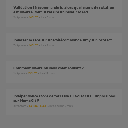
Validation télécommande io alors que le sens de rotation
est inversé. faut-il refaire un reset ? Merci
2
réponses
VOLET
il y a 7 mois
Inverser le sens sur une télécommande Amy sun protect
7
réponses
VOLET
il y a 5 mois
comment inversion sens volet roulant ?
1
réponse
VOLET
il y a 11 mois
Indépendance store de terrasse ET volets IO - impossibles
sur HomeKit ?
3
réponses
DOMOTIQUE
il y a environ 2 mois