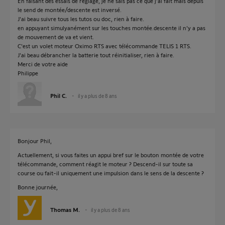
En faisant des essais de réglage, je ne sais pas ce que j'ai fait mais depuis
le send de montée/descente est inversé.
J'ai beau suivre tous les tutos ou doc, rien à faire.
en appuyant simulyanément sur les touches montée.descente il n'y a pas
de mouvement de va et vient.
C'est un volet moteur Oximo RTS avec télécommande TELIS 1 RTS.
J'ai beau débrancher la batterie tout réinitialiser, rien à faire.
Merci de votre aide
Philippe
Phil C.
il y a plus de 8 ans
Bonjour Phil,
Actuellement, si vous faites un appui bref sur le bouton montée de votre
télécommande, comment réagit le moteur ? Descend-il sur toute sa
course ou fait-il uniquement une impulsion dans le sens de la descente ?
Bonne journée,
Thomas M.
il y a plus de 8 ans