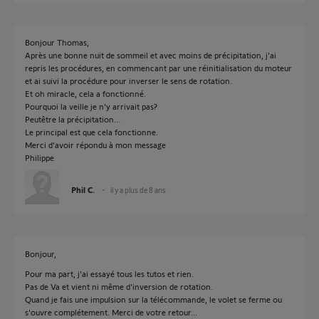
Bonjour Thomas,
Après une bonne nuit de sommeil et avec moins de précipitation, j'ai
repris les procédures, en commencant par une réinitialisation du moteur
et ai suivi la procédure pour inverser le sens de rotation.
Et oh miracle, cela a fonctionné.
Pourquoi la veille je n'y arrivait pas?
Peutêtre la précipitation...
Le principal est que cela fonctionne.
Merci d'avoir répondu à mon message
Philippe
Phil C.
il y a plus de 8 ans
Bonjour,
Pour ma part, j'ai essayé tous les tutos et rien.
Pas de Va et vient ni même d'inversion de rotation.
Quand je fais une impulsion sur la télécommande, le volet se ferme ou
s'ouvre complétement. Merci de votre retour...