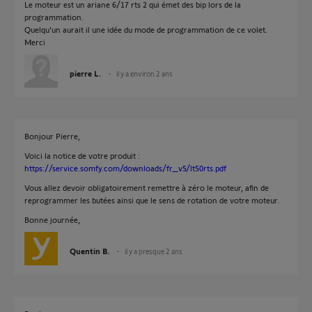
Le moteur est un ariane 6/17 rts 2 qui émet des bip lors de la
programmation.
Quelqu'un aurait il une idée du mode de programmation de ce volet.
Merci
pierre L.
il y a environ 2 ans
Bonjour Pierre,
Voici la notice de votre produit :
https://service.somfy.com/downloads/fr_v5/lt50rts.pdf
Vous allez devoir obligatoirement remettre à zéro le moteur, afin de
reprogrammer les butées ainsi que le sens de rotation de votre moteur.
Bonne journée,
Quentin B.
il y a presque 2 ans