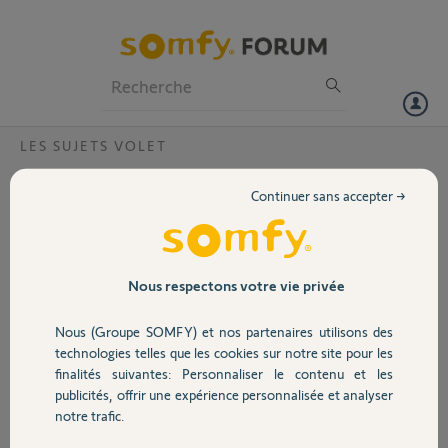
Particuliers
Professionnels
Forum
LES SUJETS VOLET
Volet
Impossible d'inverser le sens de rotation du
Continuer sans accepter →
volet apreès programmation
Portail
Bonjour,
J'ai remplacé mon moteur oximo RTS 10/17 qui était défectueux.
Garage
Depuis , j'ai tout reprogrammer sans soucis sauf le sens de rotation.
Nous respectons votre vie privée
J'ai essayé de l'inverser avant programmation des fins de courses et
même après mais rien n'y fait.
Nous (Groupe SOMFY) et nos partenaires utilisons des
Sécurité
En effet lorsque j'appuie sur haut et bas simultanément, rien ne se
technologies telles que les cookies sur notre site pour les
passe, pas de va et vient.
finalités suivantes: Personnaliser le contenu et les
Une idée?
publicités, offrir une expérience personnalisée et analyser
Domotique
Merci
notre trafic.