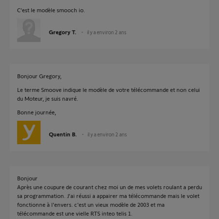
C’est le modèle smooch io.
Gregory T.
il y a environ 2 ans
Bonjour Gregory,
Le terme Smoove indique le modèle de votre télécommande et non celui
du Moteur, je suis navré.
Bonne journée,
Quentin B.
il y a environ 2 ans
Bonjour
Après une coupure de courant chez moi un de mes volets roulant a perdu
sa programmation. J'ai réussi a appairer ma télécommande mais le volet
fonctionne à l'envers. c'est un vieux modèle de 2003 et ma
télécommande est une vielle RTS inteo telis 1.