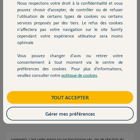
Aquadrien R.
Nous respectons votre droit à la confidentialité et vous
Chauffage
il y a environ 9 ans
pouvez choisir d’accepter, de contrôler ou de refuser
Participer au fil de discussion
l'utilisation de certains types de cookies ou certains
services proposés par des tiers. Le refus des cookies
Autres produits
n’affectera pas votre navigation sur le site Somfy
cependant votre expérience utilisateur sera moins
Réponses
optimale.
Vous pouvez changer d'avis ou retirer votre
Devis avec un pro
Bonjour,
consentement à tout moment via le centre de
Voici la manip.
préférences des cookies. Pour plus d’informations,
veuillez consulter notre
politique de cookies
.
Contact
Boutique
TOUT ACCEPTER
Sylvain C.
il y a environ 9 ans
Gérer mes préférences
justement, c'est cette manip qui ne fonctionne pas, pas de réaction du