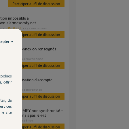
Participer au fil de discussion
on.alarmesomfy.net
DOMOTIQUE
il y a environ un an
es
Participer au fil de discussion
cepter →
corrects
SÉCURITÉ
il y a environ 2 mois
es
Participer au fil de discussion
cookies
, offrir
somfy.net
SÉCURITÉ
il y a environ un an
es
Participer au fil de discussion
ter, de
ervices
le site
 fonctionnel mais pas le 443
SÉCURITÉ
il y a 3 mois
es
Participer au fil de discussion