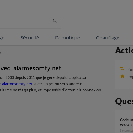
ge
Sécurité
Domotique
Chauffage
Acti
S
avec .alarmesomfy.net
Par
Im
n 3000 depuis 2011 que je gère depuis l'applicaton
x.alarmesomfy.net
. avec un pc, ou sous android.
'alarme ne réagit plus, et impossible d'obtenir la connexion
Ques
Code utilisateur non reconnu sur
www.al
3
réponse