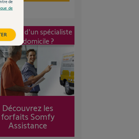
ntre de
tique de
vention d'un spécialiste
TER
à mon domicile ?
Découvrez les
forfaits Somfy
Assistance