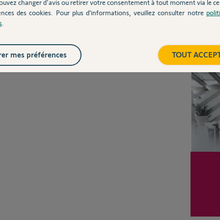
ouvez changer d'avis ou retirer votre consentement à tout moment via le ce
ences des cookies. Pour plus d’informations, veuillez consulter notre
poli
Posez votre question
s
.
CHEZ
Inter
er mes préférences
TOUT ACCEP