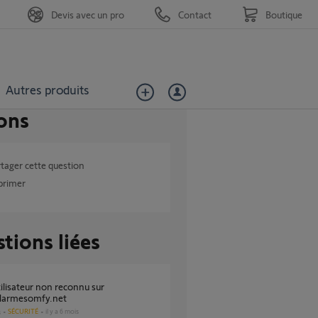
Devis avec un pro
Contact
Boutique
Autres produits
ons
tager cette question
primer
tions liées
armesomfy.net
SÉCURITÉ
il y a 6 mois
s