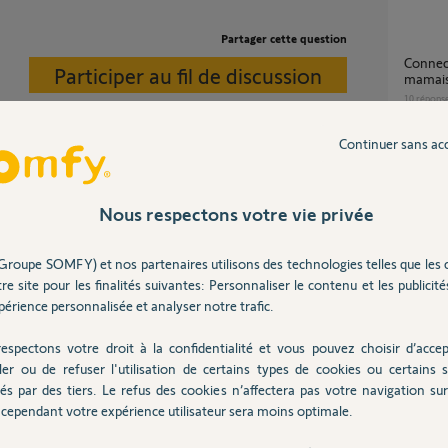
Partager cette question
Connection impossible a
Participer au fil de discussion
mamais
10
répons
Continuer sans ac
Les identifiants de connexion renseignés
sont in
s" ?
10
répons
Nous respectons votre vie privée
clavier ?
?
tez de vous connecter?
Groupe SOMFY) et nos partenaires utilisons des technologies telles que les 
Demande de réinitialisation du compte
re site pour les finalités suivantes: Personnaliser le contenu et les publicités
alarme
érience personnalisée et analyser notre trafic.
17
répons
 9 ans
espectons votre droit à la confidentialité et vous pouvez choisir d’accep
ler ou de refuser l'utilisation de certains types de cookies ou certains s
Protexium - DNS SOMFY non synchronisé -
és par des tiers. Le refus des cookies n’affectera pas votre navigation sur 
port 80
cependant votre expérience utilisateur sera moins optimale.
11
répons