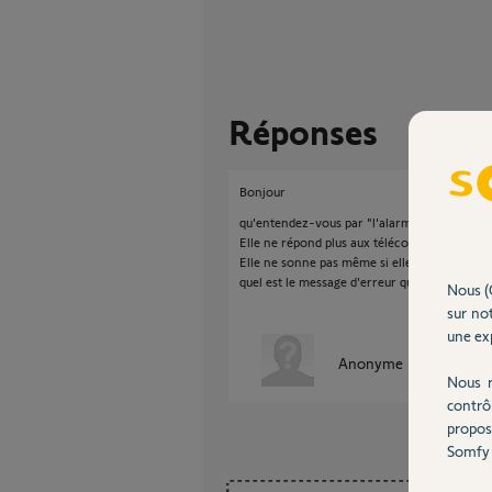
Réponses
Bonjour
qu'entendez-vous par "l'alarme ne réagit plu
Elle ne répond plus aux télécommandes ? au 
Elle ne sonne pas même si elle est sur "ON" 
quel est le message d'erreur quand vous ten
Nous (
sur not
une exp
Anonyme
il y a environ
Nous r
contrô
propos
Somfy 