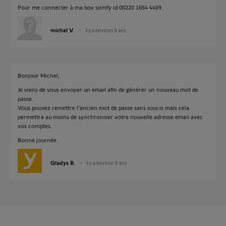
Pour me connecter à ma box somfy id 00220 1664 4409
michel V.
il y a environ 9 ans
Bonjour Michel,
Je viens de vous envoyer un email afin de générer un nouveau mot de
passe.
Vous pouvez remettre l'ancien mot de passe sans soucis mais cela
permettra au moins de synchroniser votre nouvelle adresse email avec
vos comptes.
Bonne journée.
Gladys B.
il y a environ 9 ans