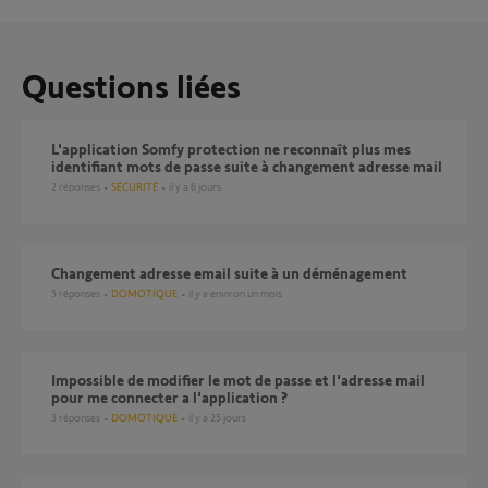
Questions liées
L'application Somfy protection ne reconnaît plus mes
identifiant mots de passe suite à changement adresse mail
2
réponses
SÉCURITÉ
il y a 6 jours
Changement adresse email suite à un déménagement
5
réponses
DOMOTIQUE
il y a environ un mois
impossible de modifier le mot de passe et l'adresse mail
pour me connecter a l'application ?
3
réponses
DOMOTIQUE
il y a 25 jours