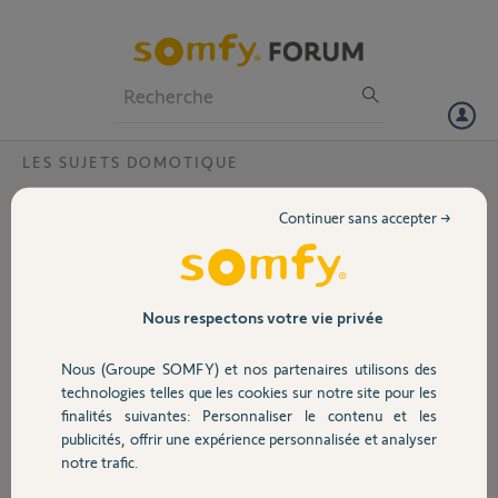
Particuliers
Professionnels
Forum
LES SUJETS DOMOTIQUE
Volet
perte des identifiants apres changement d
Continuer sans accepter →
adresse mail
Portail
J ai changé mon adresse mail
Lorsque je tente de me connecter j ai un message qui m indique qu
Garage
aussi bien l ancienne ou la nouvelle adresse mail n existe
Nous respectons votre vie privée
Comment proceder ?
Nous (Groupe SOMFY) et nos partenaires utilisons des
Sécurité
michel V.
technologies telles que les cookies sur notre site pour les
il y a environ 9 ans
finalités suivantes: Personnaliser le contenu et les
Participer au fil de discussion
publicités, offrir une expérience personnalisée et analyser
Domotique
notre trafic.