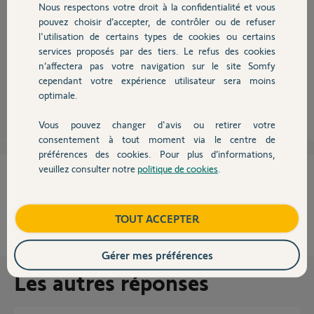
Nous respectons votre droit à la confidentialité et vous
Chauffage
pouvez choisir d’accepter, de contrôler ou de refuser
l'utilisation de certains types de cookies ou certains
Bonjour
services proposés par des tiers. Le refus des cookies
Autres produits
n’affectera pas votre navigation sur le site Somfy
pour vous connecter sur quoi ?
cependant votre expérience utilisateur sera moins
Anonyme
optimale.
il y a environ 9 ans
Vous pouvez changer d'avis ou retirer votre
Devis avec un pro
consentement à tout moment via le centre de
préférences des cookies. Pour plus d’informations,
veuillez consulter notre
politique de cookies
.
Cette réponse vous a-t-elle aidé ?
Contact
NON
OUI
Boutique
TOUT ACCEPTER
0%
des internautes ont trouvé cette réponse utile
Gérer mes préférences
Les autres réponses