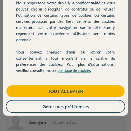
Nous respectons votre droit à la confidentialité et vous
carte IP est 09-12
Chauffage
pouvez choisir d’accepter, de contrôler ou de refuser
Merci.
l'utilisation de certains types de cookies ou certains
En PJ la photo de la carte IP.
services proposés par des tiers. Le refus des cookies
Autres produits
n’affectera pas votre navigation sur le site Somfy
Christophe T.
cependant votre expérience utilisateur sera moins
il y a environ 9 ans
optimale.
Participer au fil de discussion
Vous pouvez changer d'avis ou retirer votre
Devis avec un pro
consentement à tout moment via le centre de
préférences des cookies. Pour plus d’informations,
veuillez consulter notre
politique de cookies
.
Contact
Bonjour
est-ce que ça a déjà fonctionné correctement.
N'avez-vous rien changé dans votre environnement informatique local
Boutique
TOUT ACCEPTER
?
Avez-vous essayé de réinitialiser le module IP ?
Gérer mes préférences
Bonne journée !
Anonyme
il y a environ 9 ans