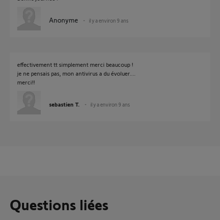
Anonyme
il y a environ 9 ans
effectivement tt simplement merci beaucoup !
je ne pensais pas, mon antivirus a du évoluer....
merci!!
sebastien T.
il y a environ 9 ans
Questions liées