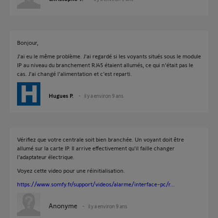
Bonjour,
J'ai eu le même problème. J'ai regardé si les voyants situés sous le module
IP au niveau du branchement RJ45 étaient allumés, ce qui n'était pas le
cas. J'ai changé l'alimentation et c'est reparti.
Hugues P.
il y a environ 9 ans
Vérifiez que votre centrale soit bien branchée. Un voyant doit être
allumé sur la carte IP. Il arrive effectivement qu'il faille changer
l'adaptateur électrique.
Voyez cette video pour une réinitialisation.
https://www.somfy.fr/support/videos/alarme/interface-pc/r...
Anonyme
il y a environ 9 ans