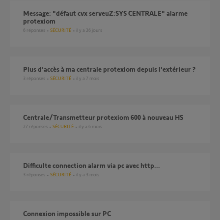
Message: "défaut cvx serveuZ:SYS CENTRALE" alarme
protexiom
6
réponses
SÉCURITÉ
il y a 26 jours
Plus d'accès à ma centrale protexiom depuis l'extérieur ?
3
réponses
SÉCURITÉ
il y a 7 mois
Centrale/Transmetteur protexiom 600 à nouveau HS
27
réponses
SÉCURITÉ
il y a 6 mois
Difficulte connection alarm via pc avec http...
3
réponses
SÉCURITÉ
il y a 3 mois
connexion impossible sur PC