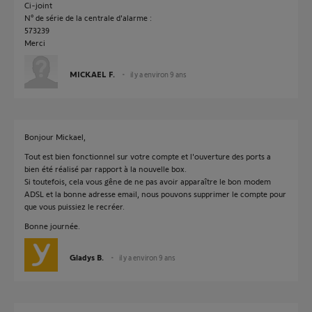
Ci-joint
N° de série de la centrale d'alarme :
573239
Merci
MICKAEL F.
il y a environ 9 ans
Bonjour Mickael,
Tout est bien fonctionnel sur votre compte et l'ouverture des ports a
bien été réalisé par rapport à la nouvelle box.
Si toutefois, cela vous gêne de ne pas avoir apparaître le bon modem
ADSL et la bonne adresse email, nous pouvons supprimer le compte pour
que vous puissiez le recréer.
Bonne journée.
Gladys B.
il y a environ 9 ans