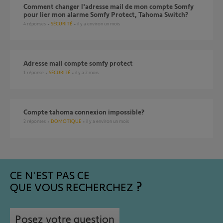
Comment changer l'adresse mail de mon compte Somfy
pour lier mon alarme Somfy Protect, Tahoma Switch?
4
réponses
SÉCURITÉ
il y a environ un mois
Adresse mail compte somfy protect
1
réponse
SÉCURITÉ
il y a 2 mois
compte tahoma connexion impossible?
2
réponses
DOMOTIQUE
il y a environ un mois
CE N'EST PAS CE
QUE VOUS RECHERCHEZ
Posez votre question