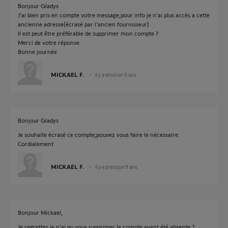
Bonjour Gladys
J'ai bien pris en compte votre message;pour info je n'ai plus accès a cette
ancienne adresse(écrasé par l'ancien fournisseur)
Il est peut être préférable de supprimer mon compte ?
Merci de votre réponse
Bonne journée
MICKAEL F.
il y a environ 9 ans
Bonjour Gladys
Je souhaite écrasé ce compte;pouvez vous faire le nécessaire.
Cordialement
MICKAEL F.
il y a presque 9 ans
Bonjour Mickael,
Je regrettes je n'ai pu vous supprimer le compte ayant été absente 2