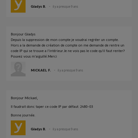
Gladys B.
il y a presque 9 ans
Bonjour Gladys
Depuis la suppression de mon compte je voudrai regréer un compte.
Hors a la demande de création de compte on me demande de rentre un
code IP qui se trouve a l’intérieur.Je ne vois pas le code qu'il faut renter?
Pouvez vous m'aiguillé.Merci
MICKAEL F.
il y a presque 9 ans
Bonjour Mickael,
Il faudrait donc taper ce code IP par défaut: 2480-03
Bonne journée.
Gladys B.
il y a presque 9 ans