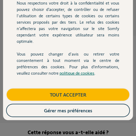
Nous respectons votre droit à la confidentialité et vous
Chauffage
MICKAEL F.
pouvez choisir d’accepter, de contrôler ou de refuser
il y a environ 9 ans
l'utilisation de certains types de cookies ou certains
Participer au fil de discussion
services proposés par des tiers. Le refus des cookies
Autres produits
n’affectera pas votre navigation sur le site Somfy
cependant votre expérience utilisateur sera moins
optimale.
Vous pouvez changer d'avis ou retirer votre
Bonjour Mickael,
Devis avec un pro
consentement à tout moment via le centre de
C'est vous qui me dites si vous préférez supprimer ce compte.
préférences des cookies. Pour plus d’informations,
Ensuite, il faudra donc recréer votre compte.
veuillez consulter notre
politique de cookies
.
Contact
J'attends votre retour pour faire cette suppression si vous la souhaitez.
Bonne journée.
Boutique
TOUT ACCEPTER
Gladys B.
il y a presque 9 ans
Gérer mes préférences
Cette réponse vous a-t-elle aidé ?