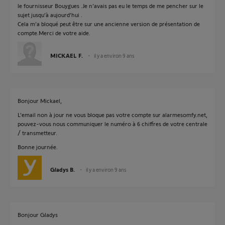
le fournisseur Bouygues .Je n'avais pas eu le temps de me pencher sur le
sujet jusqu’à aujourd’hui .
Cela m'a bloqué peut être sur une ancienne version de présentation de
compte.Merci de votre aide.
MICKAEL F.
il y a environ 9 ans
Bonjour Mickael,
L'email non à jour ne vous bloque pas votre compte sur alarmesomfy.net,
pouvez-vous nous communiquer le numéro à 6 chiffres de votre centrale
/ transmetteur.
Bonne journée.
Gladys B.
il y a environ 9 ans
Bonjour Gladys