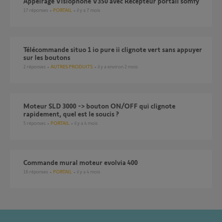
Appeirage Visiophone V350 avec Récepteur portail somfy
17
réponses
PORTAIL
il y a 7 mois
télécommande situo 1 io pure ii clignote vert sans appuyer
sur les boutons
2
réponses
AUTRES PRODUITS
il y a environ 2 mois
Moteur SLD 3000 -> bouton ON/OFF qui clignote
rapidement, quel est le soucis ?
5
réponses
PORTAIL
il y a 4 mois
Commande mural moteur evolvia 400
16
réponses
PORTAIL
il y a 4 mois