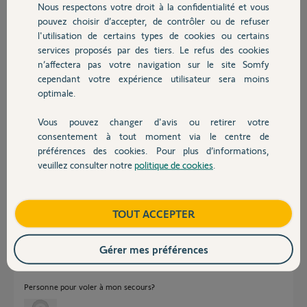
Nous respectons votre droit à la confidentialité et vous
Chauffage
pouvez choisir d’accepter, de contrôler ou de refuser
l'utilisation de certains types de cookies ou certains
Réponses
services proposés par des tiers. Le refus des cookies
Autres produits
n’affectera pas votre navigation sur le site Somfy
cependant votre expérience utilisateur sera moins
Bonjour,
optimale.
Attendre la réponse d'un Yellow's sur ce post.
Vous pouvez changer d'avis ou retirer votre
Devis avec un pro
Anonyme
il y a environ 9 ans
consentement à tout moment via le centre de
préférences des cookies. Pour plus d’informations,
veuillez consulter notre
politique de cookies
.
Contact
Ok merci pour l'information.
Boutique
TOUT ACCEPTER
Xavier
il y a environ 9 ans
Gérer mes préférences
Personne pour voler à mon secours?