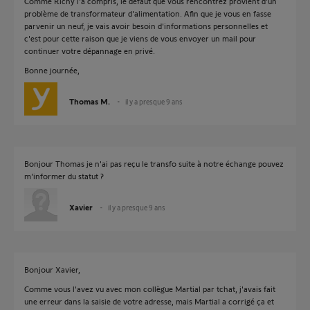
Comme Richy l'a compris, le défaut que vous rencontrez provient d'un
problème de transformateur d'alimentation. Afin que je vous en fasse
parvenir un neuf, je vais avoir besoin d'informations personnelles et
c'est pour cette raison que je viens de vous envoyer un mail pour
continuer votre dépannage en privé.
Bonne journée,
Thomas M.
il y a presque 9 ans
Bonjour Thomas je n'ai pas reçu le transfo suite à notre échange pouvez
m'informer du statut ?
Xavier
il y a presque 9 ans
Bonjour Xavier,
Comme vous l'avez vu avec mon collègue Martial par tchat, j'avais fait
une erreur dans la saisie de votre adresse, mais Martial a corrigé ça et