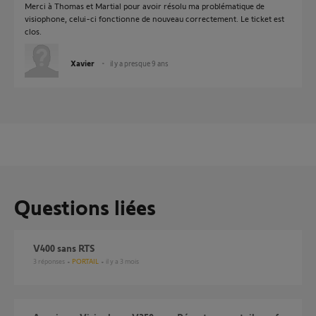
Merci à Thomas et Martial pour avoir résolu ma problématique de
visiophone, celui-ci fonctionne de nouveau correctement. Le ticket est
clos.
Xavier
il y a presque 9 ans
Questions liées
V400 sans RTS
3
réponses
PORTAIL
il y a 3 mois