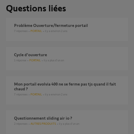
Questions liées
Problème Ouverture/fermeture portail
7
réponses
PORTAIL
il y a environ 2 ans
Cycle d'ouverture
1
réponse
PORTAIL
il y a plus d'un an
mon portail evolvia 400 ne se ferme pas tjs quand il fait
chaud ?
7
réponses
PORTAIL
il y a environ 2 ans
Questionnement sliding air io ?
2
réponses
AUTRES PRODUITS
il y a plus d'un an