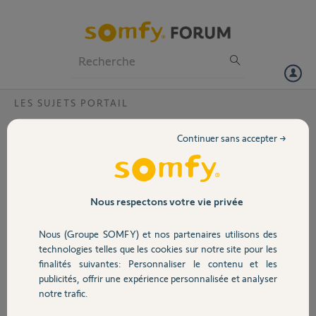
Particuliers
Professionnels
Forum
LES SUJETS PORTAIL
Volet
Nombre de cycles d’ouverture/fermeture
Continuer sans accepter →
Evolvia 400/jour ?
Portail
Combien de cycles ouverture/fermeture par jour est-il conseillé ?
Et si on depasse le nombre préconisé, que risque t-il ?
Garage
Nous respectons votre vie privée
Nathan
Nous (Groupe SOMFY) et nos partenaires utilisons des
il y a plus de 8 ans
Sécurité
technologies telles que les cookies sur notre site pour les
Participer au fil de discussion
finalités suivantes: Personnaliser le contenu et les
publicités, offrir une expérience personnalisée et analyser
Domotique
notre trafic.