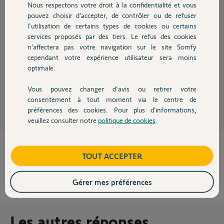
Nous respectons votre droit à la confidentialité et vous
Chauffage
Toutes les motorisations gamme grand public, sont conçues pour 20
pouvez choisir d’accepter, de contrôler ou de refuser
cycles/jour.
l'utilisation de certains types de cookies ou certains
A 4 dans une maison, on atteint très vite ce quota.
services proposés par des tiers. Le refus des cookies
Autres produits
Les risques sont évident, électronique trop sollicité = boitier HS
n’affectera pas votre navigation sur le site Somfy
rapidement.
cependant votre expérience utilisateur sera moins
Notez que les pannes dues aux hors normes et hors cotes sont exclues
de la garantie légale.
optimale.
Vous pouvez changer d'avis ou retirer votre
Anonyme
il y a plus de 8 ans
Devis avec un pro
consentement à tout moment via le centre de
préférences des cookies. Pour plus d’informations,
veuillez consulter notre
politique de cookies
.
Contact
Cette réponse vous a-t-elle aidé ?
Boutique
TOUT ACCEPTER
NON
OUI
Gérer mes préférences
100%
des internautes ont trouvé cette réponse utile
Les autres réponses