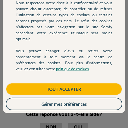
Participer au fil de discussion
Nous respectons votre droit à la confidentialité et vous
Chauffage
pouvez choisir d’accepter, de contrôler ou de refuser
l'utilisation de certains types de cookies ou certains
services proposés par des tiers. Le refus des cookies
Autres produits
n’affectera pas votre navigation sur le site Somfy
cependant votre expérience utilisateur sera moins
Bonjour Salima,
optimale.
Je vous informe que vous avez activer votre box TaHoma avec une
mauvaise adresse mail ".com" au lieu de ".fr" comme la votre.
Vous pouvez changer d'avis ou retirer votre
Devis avec un pro
Nous avons donc supprimer cette box Tahoma, vous pouvez dès à
consentement à tout moment via le centre de
présent l'activer avec la bonne adresse mail.
préférences des cookies. Pour plus d’informations,
veuillez consulter notre
politique de cookies
.
Bonne journée,
Contact
Thomas M.
il y a plus de 8 ans
Boutique
TOUT ACCEPTER
Gérer mes préférences
Cette réponse vous a-t-elle aidé ?
NON
OUI