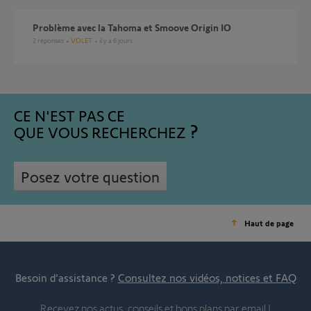
Problème avec la Tahoma et Smoove Origin IO
2
réponses
VOLET
il y a 6 jours
CE N'EST PAS CE
QUE VOUS RECHERCHEZ
Posez votre question
Haut de page
Besoin d’assistance ?
Consultez nos vidéos, notices et FAQ
Recevez nos actus, conseils et bons plans par email !