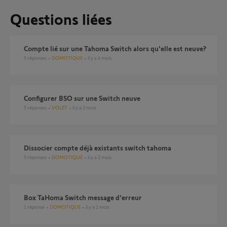
Questions liées
Compte lié sur une Tahoma Switch alors qu'elle est neuve?
5
réponses
DOMOTIQUE
il y a 4 mois
Configurer BSO sur une Switch neuve
5
réponses
VOLET
il y a 2 mois
Dissocier compte déjà existants switch tahoma
9
réponses
DOMOTIQUE
il y a 2 mois
Box TaHoma Switch message d'erreur
1
réponse
DOMOTIQUE
il y a 2 mois