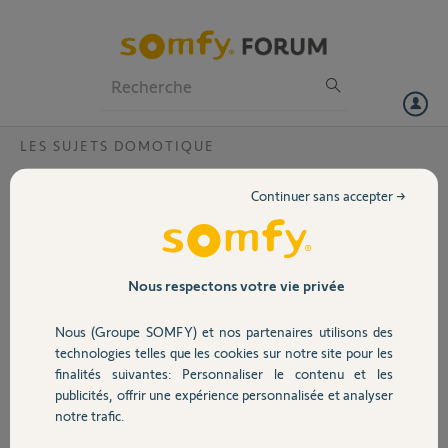
Particuliers
Professionnels
Forum
LES SUJETS DOMOTIQUE
Volet
Tahoma neuve mais déjà activée ?
Continuer sans accepter →
Bonjour,
Portail
Lors de l'installation de mon appareil tahoma serenity, j ai effacé par
erreur ou n'ai jamais reçu le mail de confirmation. J ai recommencé
l'opération mais un message m'indique que cet appareil est déjà
Garage
Nous respectons votre vie privée
activé. Pourriez-vous faire le nécessaire et me renvoyer ce fameux
e-mail pour que je puisse finaliser l'activation ? Mon code pin est le
Nous (Groupe SOMFY) et nos partenaires utilisons des
1201 4911 1170.
Sécurité
technologies telles que les cookies sur notre site pour les
Cordialement.
finalités suivantes: Personnaliser le contenu et les
publicités, offrir une expérience personnalisée et analyser
Domotique
Salima B.
notre trafic.
il y a plus de 8 ans