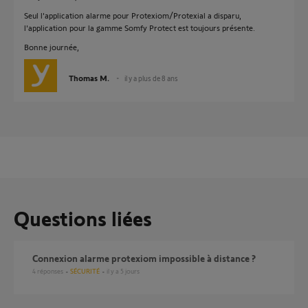
Seul l'application alarme pour Protexiom/Protexial a disparu,
l'application pour la gamme Somfy Protect est toujours présente.
Bonne journée,
Thomas M.
il y a plus de 8 ans
Questions liées
Connexion alarme protexiom impossible à distance ?
4
réponses
SÉCURITÉ
il y a 5 jours