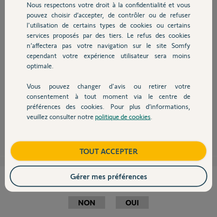
Nous respectons votre droit à la confidentialité et vous
Chauffage
pouvez choisir d’accepter, de contrôler ou de refuser
l'utilisation de certains types de cookies ou certains
services proposés par des tiers. Le refus des cookies
Autres produits
Bonjour Nicolas,
n’affectera pas votre navigation sur le site Somfy
Suite à un souci administratif, nous avons dépublié temporairement
cependant votre expérience utilisateur sera moins
l'application Alarme Somfy du Playstore. Nos équipes sont sur le pont
optimale.
pour résoudre le plus rapidement possible ce problème et republié
l'application.
Vous pouvez changer d'avis ou retirer votre
Je reviendrai vers vous dès que l'application sera à nouveau disponible.
Devis avec un pro
consentement à tout moment via le centre de
Bonne journée,
préférences des cookies. Pour plus d’informations,
veuillez consulter notre
politique de cookies
.
Contact
Thomas M.
il y a plus de 8 ans
Boutique
TOUT ACCEPTER
Gérer mes préférences
Cette réponse vous a-t-elle aidé ?
NON
OUI