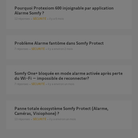
Pourquoi Protexiom 600 injoignable par application
Alarme Somfy ?
12
réponses
SÉCURITÉ
il y a 6 mois
Problème Alarme fantôme dans Somfy Protect
7
réponses
SÉCURITÉ
il y a environ 2 mois
Somfy One+ bloquée en mode alarme activée après perte
du Wi-Fi – impossible de reconnecter?
7
réponses
SÉCURITÉ
il y a environ un mois
Panne totale écosystème Somfy Protect (Alarme,
Caméras, Visiophone) ?
13
réponses
SÉCURITÉ
il y a environ un mois