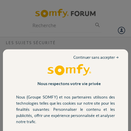
Particuliers
Professionnels
Forum
LES SUJETS SÉCURITÉ
Volet
App alarme somfy
Continuer sans accepter →
Bonjour,
Portail
J'ai une alarme PROTEXIOM (gamme Grise), l'application android
alarme n'a plus l'air d'être disponible sur le store de Google.
Garage
Nous respectons votre vie privée
Comment cela se fait il ?
Y'a t'il un remplacent ?
Nous (Groupe SOMFY) et nos partenaires utilisons des
Sécurité
technologies telles que les cookies sur notre site pour les
Nicolas C.
finalités suivantes: Personnaliser le contenu et les
il y a plus de 8 ans
publicités, offrir une expérience personnalisée et analyser
Domotique
Participer au fil de discussion
notre trafic.