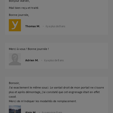
Bonjour Adrien,
Mail bien reçu et traité.
Bonne journée,
Thomas M.
il y a plus de 8 ans
Merci à vous ! Bonne journée !
Adrien M.
il y a plus de 8 ans
Bonsoir,
J'ai exactement le même souci. Le vantail droit de mon portail ne s'ouvre
plus et après démontage, j'ai constaté que cet engrenage était en effet
cassé.
Merci de m'indiquer les modalités de remplacement.
Alain M.
il y a environ 8 ans