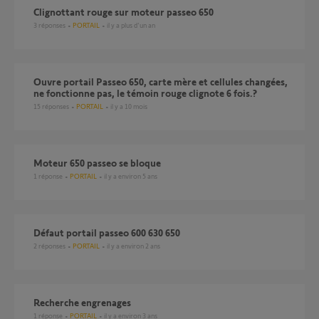
Clignottant rouge sur moteur passeo 650
3
réponses
PORTAIL
il y a plus d'un an
Ouvre portail Passeo 650, carte mère et cellules changées,
ne fonctionne pas, le témoin rouge clignote 6 fois.?
15
réponses
PORTAIL
il y a 10 mois
Moteur 650 passeo se bloque
1
réponse
PORTAIL
il y a environ 5 ans
Défaut portail passeo 600 630 650
2
réponses
PORTAIL
il y a environ 2 ans
recherche engrenages
1
réponse
PORTAIL
il y a environ 3 ans