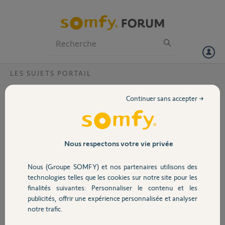
Particuliers
Professionnels
Forum
LES SUJETS PORTAIL
Volet
Engrenage moteur Passeo 650
Continuer sans accepter →
Bonjour,
Portail
J’ai besoin de support
pour savoir comment
dois-je faire afin de se
Garage
Nous respectons votre vie privée
procurer le l’engrenage
de réduction de moteur
Nous (Groupe SOMFY) et nos partenaires utilisons des
de mon système de
Sécurité
technologies telles que les cookies sur notre site pour les
motorisation SOMFY
finalités suivantes: Personnaliser le contenu et les
650.
publicités, offrir une expérience personnalisée et analyser
Seul ce dernier étant
Domotique
notre trafic.
cassé (cf photo en pj), en
effet, le moteur