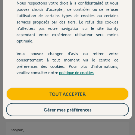
Nous respectons votre droit à la confidentialité et vous
fonctionne
Chauffage
pouvez choisir d’accepter, de contrôler ou de refuser
parfaitement.
l'utilisation de certains types de cookies ou certains
Le site officiel de SOMFY
ne proposant pas cet
services proposés par des tiers. Le refus des cookies
Autres produits
élément seul en pièce de
n’affectera pas votre navigation sur le site Somfy
rechange, l’idée serait
cependant votre expérience utilisateur sera moins
donc d’être bien orienté afin de n’avoir à remplacer que cette petite
optimale.
pièce plastique pour remettre en fonction mon portail.
En vous remerciant bien par avance de votre support.
Vous pouvez changer d'avis ou retirer votre
Devis avec un pro
C. H.
consentement à tout moment via le centre de
préférences des cookies. Pour plus d’informations,
Chaïb H.
veuillez consulter notre
politique de cookies
.
Contact
il y a plus de 8 ans
Participer au fil de discussion
Boutique
TOUT ACCEPTER
Réponses
Gérer mes préférences
Bonjour,