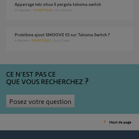
Appairage telc situo 5 pergola tahoma switch
13
réponses
DOMOTIQUE
il y a 19 jours
Problème ajout SMOOVE IO sur Tahoma Switch ?
4
réponses
DOMOTIQUE
il y a 17 jours
CE N'EST PAS CE
QUE VOUS RECHERCHEZ
Posez votre question
Haut de page