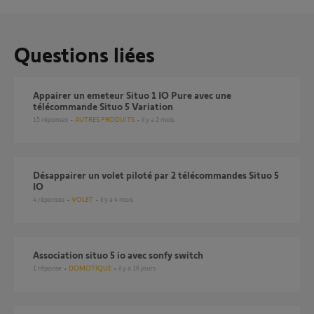
Questions liées
Appairer un emeteur Situo 1 IO Pure avec une
télécommande Situo 5 Variation
15
réponses
AUTRES PRODUITS
il y a 2 mois
Désappairer un volet piloté par 2 télécommandes Situo 5
IO
4
réponses
VOLET
il y a 4 mois
association situo 5 io avec sonfy switch
1
réponse
DOMOTIQUE
il y a 16 jours