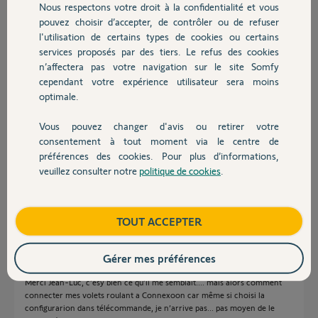
Nous respectons votre droit à la confidentialité et vous
Chauffage
Participer au fil de discussion
pouvez choisir d’accepter, de contrôler ou de refuser
l'utilisation de certains types de cookies ou certains
services proposés par des tiers. Le refus des cookies
Autres produits
n’affectera pas votre navigation sur le site Somfy
Réponses
cependant votre expérience utilisateur sera moins
optimale.
Bonjour
Vous pouvez changer d'avis ou retirer votre
Devis avec un pro
consentement à tout moment via le centre de
effectivement, la situo 5 n'est pas à retour d'information, la touche "Key"
n'y est donc pas présente. Le touche "Key" (clé en français) est une clé
préférences des cookies. Pour plus d’informations,
de sécurité qui doit être la même sur tous les équipements.
veuillez consulter notre
politique de cookies
.
Contact
Bonne journée !
Anonyme
Boutique
il y a plus de 8 ans
TOUT ACCEPTER
Gérer mes préférences
Merci Jean-Luc, c’esy bien ce qu’il me semblait.... mais alors comment
connecter mes volets roulant a Connexoon car même si choisi la
configurarion dans télécommande, je n’arrive pas... pas moyen de le