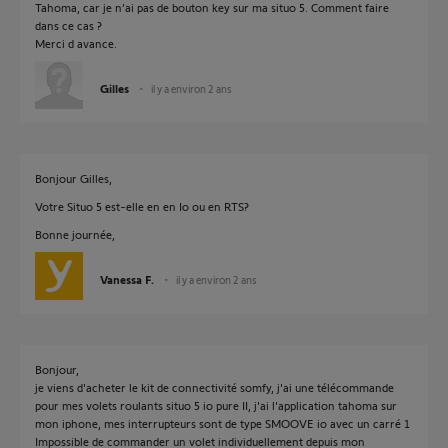
Tahoma, car je n’ai pas de bouton key sur ma situo 5. Comment faire
dans ce cas ?
Merci d avance.
Gilles
il y a environ 2 ans
Bonjour Gilles,
Votre Situo 5 est-elle en en Io ou en RTS?
Bonne journée,
Vanessa F.
il y a environ 2 ans
Bonjour,
je viens d'acheter le kit de connectivité somfy, j'ai une télécommande
pour mes volets roulants situo 5 io pure II, j'ai l'application tahoma sur
mon iphone, mes interrupteurs sont de type SMOOVE io avec un carré 1
Impossible de commander un volet individuellement depuis mon