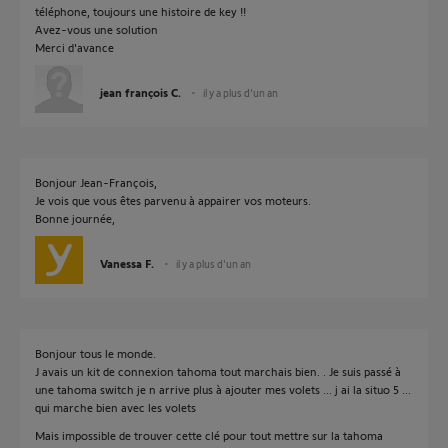
téléphone, toujours une histoire de key !!
Avez-vous une solution
Merci d'avance
jean françois C.
il y a plus d'un an
Bonjour Jean-François,
Je vois que vous êtes parvenu à appairer vos moteurs.
Bonne journée,
Vanessa F.
il y a plus d'un an
Bonjour tous le monde.
J avais un kit de connexion tahoma tout marchais bien. . Je suis passé à
une tahoma switch je n arrive plus à ajouter mes volets ... j ai la situo 5 ...
qui marche bien avec les volets
Mais impossible de trouver cette clé pour tout mettre sur la tahoma