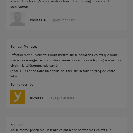
savoir détecter et j’en recois directement un message d’erreur de
connexoon
Philippe T.
il y a plus de 8 ans
Bonjour Philippe,
Effectivement il vous faut vous mettre sur le canal des volets que vous
souhaitez enregistrer sur votre connexoon et lors de la programmation
choisir la télécommande carré
(noté 1-->) et de faire un appuie de 3 sec sur la touche prog de votre
Situo.
Bonne journée
Nicolas F.
il y a plus de 8 ans
Bonjour,
J’ai le meme probleme. Je n arrive pas a connecter mes volets a la