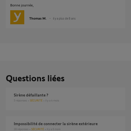
Bonne journée,
Thomas M.
il y a plus de 8 ans
Questions liées
Sirène défaillante ?
5
réponses
SÉCURITÉ
il y a 4 mois
Impossibilité de connecter la sirène extérieure
18
réponses
SÉCURITÉ
il y a 6 mois