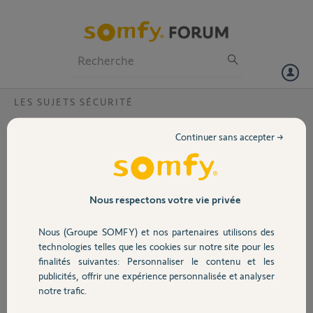
Particuliers
Professionnels
Forum
LES SUJETS SÉCURITÉ
Volet
Sirène défaillante
Continuer sans accepter →
Bonjour,
Portail
J’ai réceptionné mon home alarm Somfy Protect samedi 10/03. J’ai
souhaité la mettre en route mais la sirène émet un graisillement.
Garage
Nous respectons votre vie privée
Apparemment, le problème à déjà été identifié. Je souhaite faire un
retour SAV de cette sirène uniquement, le reste fonctionne bien.
Nous (Groupe SOMFY) et nos partenaires utilisons des
Comment puis je faire pour contacter le SAV ? Puis je renvoyer
Sécurité
technologies telles que les cookies sur notre site pour les
uniquement la sirène ? Merci pour vos réponses. Cordialement,
finalités suivantes: Personnaliser le contenu et les
publicités, offrir une expérience personnalisée et analyser
Domotique
Florian R.
notre trafic.
il y a plus de 8 ans