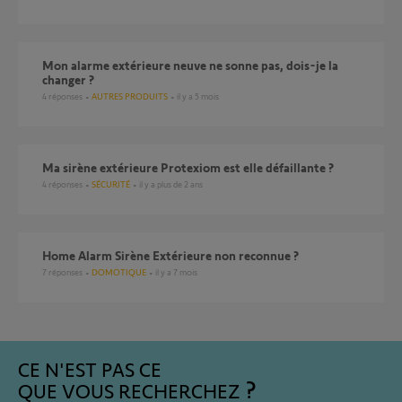
Mon alarme extérieure neuve ne sonne pas, dois-je la
changer ?
4
réponses
AUTRES PRODUITS
il y a 5 mois
Ma sirène extérieure Protexiom est elle défaillante ?
4
réponses
SÉCURITÉ
il y a plus de 2 ans
Home Alarm Sirène Extérieure non reconnue ?
7
réponses
DOMOTIQUE
il y a 7 mois
CE N'EST PAS CE
QUE VOUS RECHERCHEZ