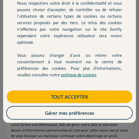
Participer au fil de discussion
Nous respectons votre droit à la confidentialité et vous
Chauffage
pouvez choisir d’accepter, de contrôler ou de refuser
l'utilisation de certains types de cookies ou certains
services proposés par des tiers. Le refus des cookies
Autres produits
Réponses
n’affectera pas votre navigation sur le site Somfy
cependant votre expérience utilisateur sera moins
optimale.
Bonjour Florian
ne faites rien tout seul ! Attendez ici le contact d'un Yellow qui vous
Vous pouvez changer d'avis ou retirer votre
Devis avec un pro
expliquera quoi faire.
consentement à tout moment via le centre de
préférences des cookies. Pour plus d’informations,
Bonne journée !
veuillez consulter notre
politique de cookies
.
Contact
Anonyme
il y a plus de 8 ans
Boutique
TOUT ACCEPTER
Bonjour Florian,
Gérer mes préférences
Je vous confirme que d'après ce que vous nous indiquez, il semblerait que
votre Sirène soit défectueuse. Afin de gérer votre SAV, je vais avoir
besoin d'informations personnelles et c'est pour cette raison que je viens
de vous envoyer un mail pour continuer votre dépannage en privé.