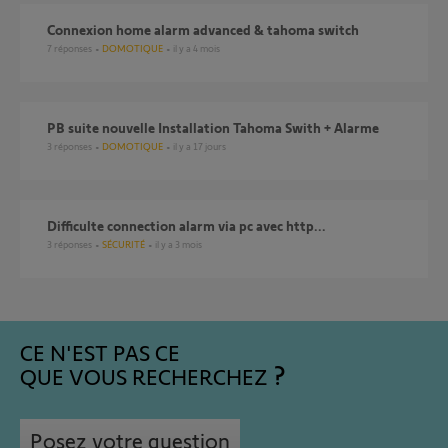
Connexion home alarm advanced & tahoma switch
7
réponses
DOMOTIQUE
il y a 4 mois
PB suite nouvelle Installation Tahoma Swith + Alarme
3
réponses
DOMOTIQUE
il y a 17 jours
Difficulte connection alarm via pc avec http...
3
réponses
SÉCURITÉ
il y a 3 mois
CE N'EST PAS CE
QUE VOUS RECHERCHEZ
Posez votre question