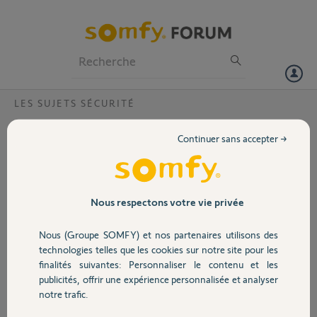
Particuliers
Professionnels
Forum
LES SUJETS SÉCURITÉ
Volet
Connecter alarme veinure avec Tahoma
Continuer sans accepter →
Comment connecter mon kit alarme Verisure à ma box TaHoma ?
Portail
Cedric G.
Garage
Nous respectons votre vie privée
il y a plus de 8 ans
Participer au fil de discussion
Nous (Groupe SOMFY) et nos partenaires utilisons des
Sécurité
technologies telles que les cookies sur notre site pour les
finalités suivantes: Personnaliser le contenu et les
publicités, offrir une expérience personnalisée et analyser
Domotique
notre trafic.
Bonjour,
Ca ne peut être réalisé que par votre installateur Verisure, moyennant un