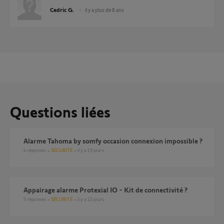
Cedric G.
il y a plus de 8 ans
Questions liées
Alarme Tahoma by somfy occasion connexion impossible ?
4
réponses
SÉCURITÉ
il y a 19 jours
Appairage alarme Protexial IO - Kit de connectivité ?
5
réponses
SÉCURITÉ
il y a 22 jours