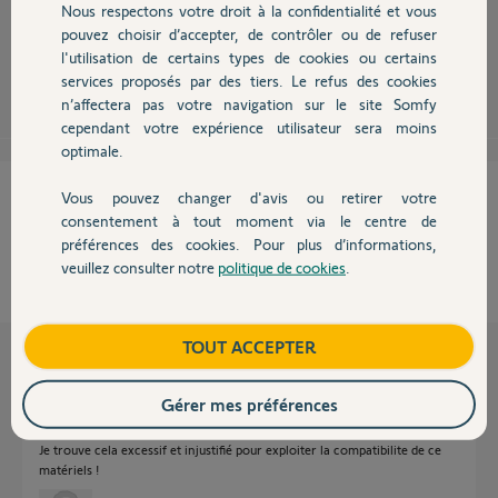
Nous respectons votre droit à la confidentialité et vous
Chauffage
supplément à votre abonnement.
pouvez choisir d’accepter, de contrôler ou de refuser
l'utilisation de certains types de cookies ou certains
Robert P.
il y a plus de 8 ans
services proposés par des tiers. Le refus des cookies
Autres produits
n’affectera pas votre navigation sur le site Somfy
cependant votre expérience utilisateur sera moins
optimale.
Cette réponse vous a-t-elle aidé ?
Vous pouvez changer d'avis ou retirer votre
Devis avec un pro
consentement à tout moment via le centre de
NON
OUI
préférences des cookies. Pour plus d’informations,
veuillez consulter notre
politique de cookies
.
Contact
100%
des internautes ont trouvé cette réponse utile
Boutique
TOUT ACCEPTER
Les autres réponses
Gérer mes préférences
En effet, 5€/mois de plus!
Je trouve cela excessif et injustifié pour exploiter la compatibilite de ce
matériels !