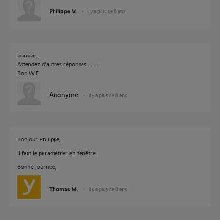
Philippe V.
il y a plus de 8 ans
bonsoir,
Attendez d'autres réponses.........
Bon W.E
Anonyme
il y a plus de 8 ans
Bonjour Philippe,
Il faut le paramétrer en fenêtre.
Bonne journée,
Thomas M.
il y a plus de 8 ans