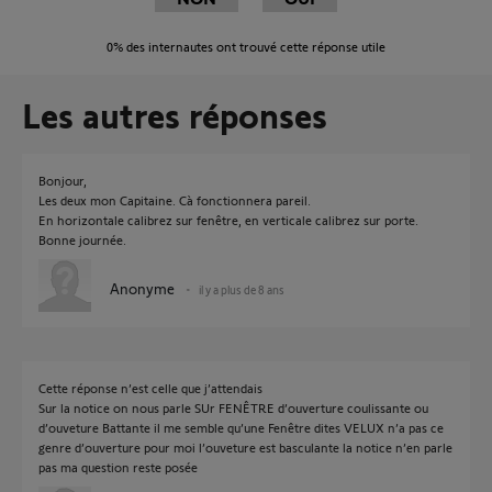
0%
des internautes ont trouvé cette réponse utile
Les autres réponses
Bonjour,
Les deux mon Capitaine. Cà fonctionnera pareil.
En horizontale calibrez sur fenêtre, en verticale calibrez sur porte.
Bonne journée.
Anonyme
il y a plus de 8 ans
Cette réponse n’est celle que j’attendais
Sur la notice on nous parle SUr FENÊTRE d’ouverture coulissante ou
d’ouveture Battante il me semble qu’une Fenêtre dites VELUX n’a pas ce
genre d’ouverture pour moi l’ouveture est basculante la notice n’en parle
pas ma question reste posée