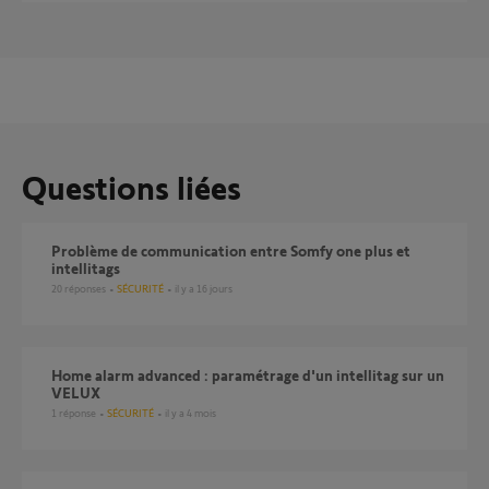
Questions liées
Problème de communication entre Somfy one plus et
intellitags
20
réponses
SÉCURITÉ
il y a 16 jours
Home alarm advanced : paramétrage d'un intellitag sur un
VELUX
1
réponse
SÉCURITÉ
il y a 4 mois