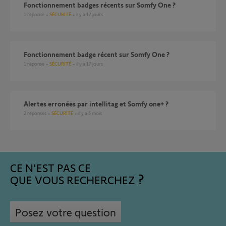
Fonctionnement badges récents sur Somfy One ?
1
réponse
SÉCURITÉ
il y a 17 jours
Fonctionnement badge récent sur Somfy One ?
1
réponse
SÉCURITÉ
il y a 17 jours
alertes erronées par intellitag et Somfy one+ ?
2
réponses
SÉCURITÉ
il y a 5 mois
CE N'EST PAS CE
QUE VOUS RECHERCHEZ
Posez votre question