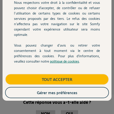
Nous respectons votre droit à la confidentialité et vous
Chauffage
pouvez choisir d’accepter, de contrôler ou de refuser
l'utilisation de certains types de cookies ou certains
services proposés par des tiers. Le refus des cookies
Autres produits
Bonsoir,
n’affectera pas votre navigation sur le site Somfy
Un Velux, "nom propre devenu commun" n'est pas une fenêtre mais une
cependant votre expérience utilisateur sera moins
lucarne !
optimale.
Je vous ai répondu plus haut, mais semble t-il ma réponse n'a pas obtenu
votre suffrage?
Celle de Thomas encore moins.
Vous pouvez changer d'avis ou retirer votre
Devis avec un pro
Alors...? Vous dites, merci de me répondre ! C'est ce qu'on fait !
consentement à tout moment via le centre de
Considérez qu'un "Velux" n'est rien d'autre qu'une fenêtre oscillo-
préférences des cookies. Pour plus d’informations,
battante, donc je maintien, position horizontale.
veuillez consulter notre
politique de cookies
.
Bonne soirée.
Contact
Anonyme
il y a plus de 8 ans
Boutique
TOUT ACCEPTER
Gérer mes préférences
Cette réponse vous a-t-elle aidé ?
NON
OUI