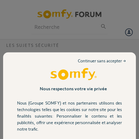
Particuliers
Professionnels
Forum
LES SUJETS SÉCURITÉ
Volet
One + (intelliTAG) + velux
Continuer sans accepter →
Bonjour
Portail
J’ Une installation one+
Peut on installer des intelliTAG avec mon alarme sur des fenêtres dits
Velux ?
Garage
Nous respectons votre vie privée
Si oui comment les installer (position verticale ou horizontale ?
Merci
Nous (Groupe SOMFY) et nos partenaires utilisons des
Sécurité
technologies telles que les cookies sur notre site pour les
Philippe V.
finalités suivantes: Personnaliser le contenu et les
il y a plus de 8 ans
publicités, offrir une expérience personnalisée et analyser
Domotique
Participer au fil de discussion
notre trafic.