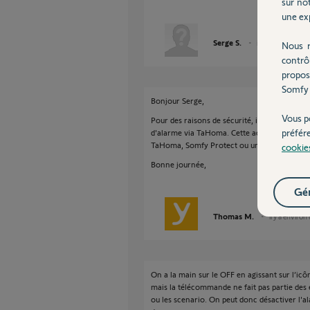
sur not
une exp
Serge S.
il y a environ 8 an
Nous r
contrô
propos
Somfy 
Bonjour Serge,
Vous p
Pour des raisons de sécurité, il n'est pas p
préfér
d'alarme via TaHoma. Cette action doit être 
TaHoma, Somfy Protect ou un badge.
cookie
Bonne journée,
Gér
Thomas M.
il y a environ
On a la main sur le OFF en agissant sur l’i
mais la télécommande ne fait pas partie des 
ou les scenario. On peut donc désactiver l'al