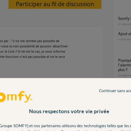
Participer au fil de discussion
Somfy
21
répons
ajout 
4
réponse
 par : "il ne me semble pas possible de
z-vous la non possibilité de pouvoir désactiver
 le Link ? Si tel est le cas, je vous informe
tte fonction n'est pas possible et ne le sera
Pourquoi mon scénario de désactivation de
l'alarm
plus ?
36
répons
Continuer sans ac
 8 ans
Désact
3
réponse
Nous respectons votre vie privée
ésactiver l'alarme via l'icône link dans
ario. le soir je déclenche le mode nuit par un
Groupe SOMFY) et nos partenaires utilisons des technologies telles que les 
 via un scénario tahoma