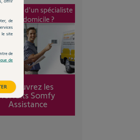
, offrir
vention d'un spécialiste
à mon domicile ?
ter, de
ervices
le site
ntre de
tique de
Découvrez les
TER
forfaits Somfy
Assistance