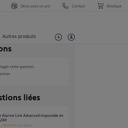
Devis avec un pro
Contact
Boutique
Autres produits
ons
tager cette question
primer
tions liées
GSM
SÉCURITÉ
il y a 8 jours
s