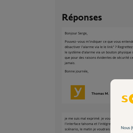
Réponses
Bonjour Serge,
Pouvez-vous m'indiquer ce que vous entendez
désactiver l'alarme via le le link" ? Regrette
le système d'alarme via un bouton physique sur
que pour des raisons évidentes de sécurité ce
jamais.
Bonne journée,
Thomas M.
il y a environ
je me suis mal exprimé. je voudrais pouvoir d
l'interface tahoma et l'intégrer dans un scén
Nous (
scénario, le matin je voudrais le désactiver