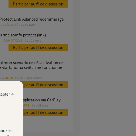
Participer au fil de discussion
 Protect Link Adanced redemmarage
SÉCURITÉ
il y a 2 mois
es
alarme somfy protect (link)
DOMOTIQUE
il y a 21 jours
s
Participer au fil de discussion
e via Tahoma switch ne fonctionne
DOMOTIQUE
il y a 10 mois
es
Participer au fil de discussion
cepter →
ivation par l’application via CarPlay
AUTRES PRODUITS
il y a 29 jours
s
Participer au fil de discussion
cookies