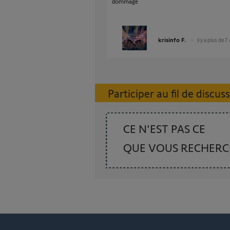
dommage
krisinfo F.
il y a plus de 7
Participer au fil de discus
CE N'EST PAS CE
QUE VOUS RECHER