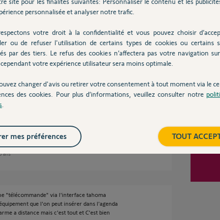
re site pour les finalités suivantes: Personnaliser le contenu et les publicités
érience personnalisée et analyser notre trafic.
Inter
s
espectons votre droit à la confidentialité et vous pouvez choisir d’accep
ler ou de refuser l'utilisation de certains types de cookies ou certains s
és par des tiers. Le refus des cookies n’affectera pas votre navigation sur 
cependant votre expérience utilisateur sera moins optimale.
ouvez changer d'avis ou retirer votre consentement à tout moment via le ce
ossible de programmer un OFF d'un système
ences des cookies. Pour plus d’informations, veuillez consulter notre
poli
réalisé manuellement via l'application
s
.
er mes préférences
TOUT ACCEP
 8 ans
cône "télécommande" via l'interface tahoma
équipement que l'on peut insérer dans l'agenda
arme a distance mais c'est tout et C'est bien