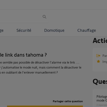
ge
Sécurité
Domotique
Chauffage
Acti
le link dans tahoma ?
Par
Im
 ne semble pas possible de désactiver l'alarme via le link ....
soir j'automatise le mode nuit, mais comment la désactiver le
rs en oubliant de l'enlever manuellement ?
Ques
Pilotage Alarme Link Advanced impossible en
mode 
Partager cette question
2
réponse