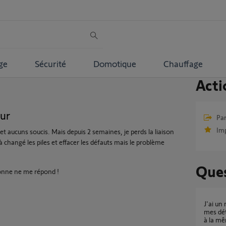
ge
Sécurité
Domotique
Chauffage
Acti
eur
Par
Im
 aucuns soucis. Mais depuis 2 semaines, je perds la liaison
jà changé les piles et effacer les défauts mais le problème
Ques
sonne ne me répond !
J'ai un message de perte de liaison d'un de
mes dét
à la m