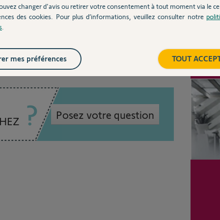
ouvez changer d'avis ou retirer votre consentement à tout moment via le ce
ences des cookies. Pour plus d’informations, veuillez consulter notre
poli
s
.
 8 ans
Inter
er mes préférences
TOUT ACCEP
Posez votre question
CHEZ