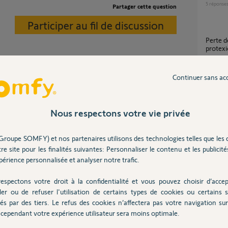
5
réponse
Partager cette question
Participer au fil de discussion
Perte de liaison détecteur de mouvement
protex
5
réponse
rale avec de nouvelles piles.
Continuer sans ac
ion ou un remplacement
Comment faire pour ajouter des détecteurs
qui ne 
d'alar
Nous respectons votre vie privée
5
réponse
ns
Groupe SOMFY) et nos partenaires utilisons des technologies telles que les 
re site pour les finalités suivantes: Personnaliser le contenu et les publicités
perte de liaison détecteur de mouvement
érience personnalisée et analyser notre trafic.
extérie
1
réponse
espectons votre droit à la confidentialité et vous pouvez choisir d’accep
s indiquez, il semblerait que votre détecteur
ler ou de refuser l'utilisation de certains types de cookies ou certains s
vais avoir besoin d'informations personnelles
és par des tiers. Le refus des cookies n’affectera pas votre navigation sur 
ous envoyer un mail pour continuer votre
Perte 
cependant votre expérience utilisateur sera moins optimale.
1
réponse