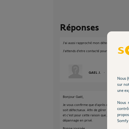
Réponses
J'ai aussi rapproché mon détecteur de la cent
J'attends d'etre contacté pour une réparat
GAEL J.
il y a environ 8 a
Nous (
sur not
une exp
Bonjour Gaël,
Nous r
Je vous confirme que d'après ce que vous nou
contrô
soit défectueux. Afin de gérer votre SAV, je 
propos
et c'est pour cette raison que je viens de v
Somfy 
dépannage en privé.
Bonne journée,