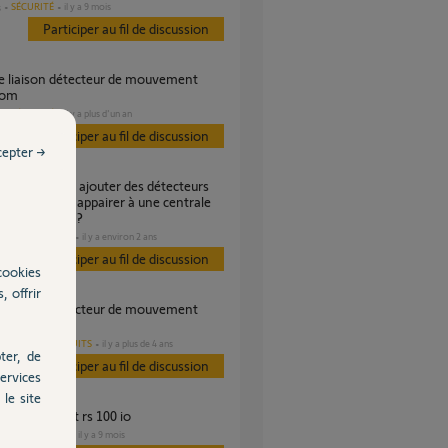
SÉCURITÉ
il y a 9 mois
s
Participer au fil de discussion
iom
SÉCURITÉ
il y a plus d'un an
s
Participer au fil de discussion
cepter →
veulent plus s'appairer à une centrale
me Protexiom ?
DOMOTIQUE
il y a environ 2 ans
s
Participer au fil de discussion
cookies
, offrir
ur
AUTRES PRODUITS
il y a plus de 4 ans
ter, de
Participer au fil de discussion
ervices
le site
de liaison volet rs 100 io
DOMOTIQUE
il y a 9 mois