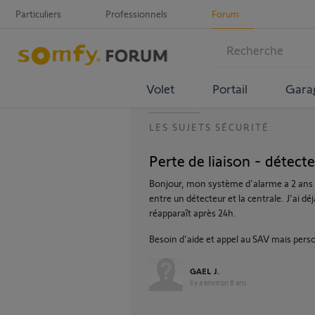
Particuliers
Professionnels
Forum
Volet
Portail
Gara
LES SUJETS SÉCURITÉ
Perte de liaison - détect
Bonjour, mon système d'alarme a 2 ans et
entre un détecteur et la centrale. J'ai dé
réapparaît après 24h.
Besoin d'aide et appel au SAV mais per
GAEL J.
il y a environ 8 ans