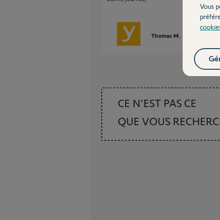
Vous p
préfér
cookie
Thomas M.
il y a environ
Gér
CE N'EST PAS CE
QUE VOUS RECHER