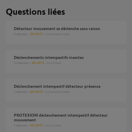
Questions liées
Détecteur mouvement se déclenche sans raison
9
réponses
SÉCURITÉ
il y a environ 2 mois
Déclenchements intempestifs insectes
15
réponses
SÉCURITÉ
il y a 2 mois
déclenchement intempestif détecteur présence
7
réponses
SÉCURITÉ
il y a environ 2 mois
PROTEXIOM déclenchement intempestif détecteur
mouvement
7
réponses
SÉCURITÉ
il y a 11 mois