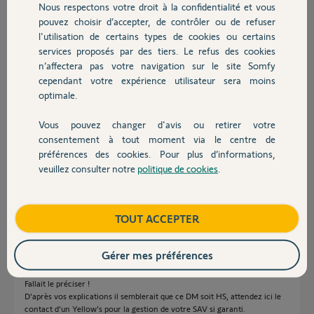
Nous respectons votre droit à la confidentialité et vous
Chauffage
Réponses
pouvez choisir d’accepter, de contrôler ou de refuser
l'utilisation de certains types de cookies ou certains
services proposés par des tiers. Le refus des cookies
Autres produits
n’affectera pas votre navigation sur le site Somfy
bonjour,
cependant votre expérience utilisateur sera moins
Inversez ce DM avec un autre pour supprimer le doute sur la zone.
optimale.
Anonyme
il y a environ 8 ans
Vous pouvez changer d'avis ou retirer votre
Devis avec un pro
consentement à tout moment via le centre de
préférences des cookies. Pour plus d’informations,
veuillez consulter notre
politique de cookies
.
Contact
Déjà fait. D’ailleurs je mets tous les DM en fonction sauf celui-ci
maintenant...
Boutique
TOUT ACCEPTER
Julien
il y a environ 8 ans
Gérer mes préférences
Fallait le préciser !
D'après vos explications il semblerait que ce DM soit HS, attendez ici le
contact d'un Yellow's pour la gestion de votre SAV si garanti.