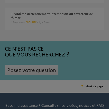
Problème déclenchement intempestif du détecteur de
fumer
16
réponses
SÉCURITÉ
il y a 6 mois
CE N'EST PAS CE
QUE VOUS RECHERCHEZ
Posez votre question
Haut de page
Besoin d’assistance ?
Consultez nos vidéos, notices et FAQ