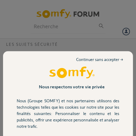
Particuliers
Professionnels
Forum
LES SUJETS SÉCURITÉ
Volet
Mon alarme se déclenche de manière
Continuer sans accepter →
intempestive à cause d’un détecteur de
Portail
mouvement
Mon alarme se déclenche de manière intempestive à cause d’un de
Garage
Nous respectons votre vie privée
mes détecteurs de mouvements. J’ ai changé les piles mais rien n’y
fait...
Nous (Groupe SOMFY) et nos partenaires utilisons des
Sécurité
technologies telles que les cookies sur notre site pour les
Julien
finalités suivantes: Personnaliser le contenu et les
il y a environ 8 ans
publicités, offrir une expérience personnalisée et analyser
Participer au fil de discussion
Domotique
notre trafic.