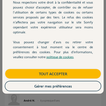
André N.
Nous respectons votre droit à la confidentialité et vous
Chauffage
il y a presque 8 ans
pouvez choisir d’accepter, de contrôler ou de refuser
Participer au fil de discussion
l'utilisation de certains types de cookies ou certains
services proposés par des tiers. Le refus des cookies
Autres produits
n’affectera pas votre navigation sur le site Somfy
cependant votre expérience utilisateur sera moins
Réponses
optimale.
Vous pouvez changer d'avis ou retirer votre
Devis avec un pro
consentement à tout moment via le centre de
Bonjour
Pouvez-vous actionner la lumière via TaHoma ?
préférences des cookies. Pour plus d’informations,
veuillez consulter notre
politique de cookies
.
Contact
Anonyme
il y a presque 8 ans
Boutique
TOUT ACCEPTER
Bonjour,
Gérer mes préférences
Oui je peux l'allumer, l'éteindre, y compris dans des scénarios.
André N.
il y a presque 8 ans