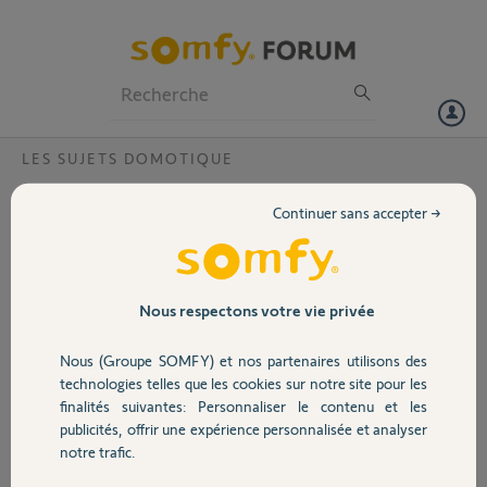
Particuliers
Professionnels
Forum
LES SUJETS DOMOTIQUE
Volet
Tahoma, Elixo 500 et retour état lumiere
Continuer sans accepter →
Bonjour,
Portail
Dans Tahoma, j'ai enregistré ma motorisation Elixo 500 io 3S ainsi
que les lumières que j'ai branché dessus. Au niveau de l'icone des
Garage
Nous respectons votre vie privée
lumières, je n'ai pas le retour d'état, la lumière s'affiche comme étant
toujours allumé, même quand c'est éteint en réalité.
Nous (Groupe SOMFY) et nos partenaires utilisons des
Sécurité
Est ce normal étant donné que les lumières sont reconnu comme IO
technologies telles que les cookies sur notre site pour les
?
finalités suivantes: Personnaliser le contenu et les
publicités, offrir une expérience personnalisée et analyser
Domotique
Merci.
notre trafic.