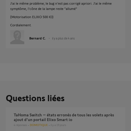
J'ai le même problème; le bug n'est pas corrigé apriori. J'ai le même
symptôme, l'cône de la lampe reste "allumé"
(Motorisation ELIXO 500 IO)
Cordialement.
Bernard C.
il y a plus de 4 ans
Questions liées
TaHoma Switch – états erronés de tous les volets après
ajout d’un portail Elixo Smart io
4
réponses
DOMOTIQUE
il y a 19 jours