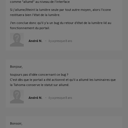
comme "allumé" au niveau de l'interface
Si j'allume/éteint la lumière seule par tout autre moyen, alors l'icone
restituera bien l'état de la lumière.
J'en conclue donc qu'il y'a un bug du retour d'état de la lumière lié au
fonctionnement du portail.
André N.
il y a presque 8 ans
Bonjour,
toujours pas d'idée concernant ce bug ?
C'est dès que le portail a été actionné et qu'il a allumé les luminaires que
la Tahoma conserve le statut sur allumé.
André N.
il y a presque 8 ans
Bonsoir,