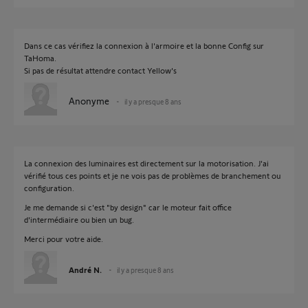
Dans ce cas vérifiez la connexion à l'armoire et la bonne Config sur
TaHoma.
Si pas de résultat attendre contact Yellow's
Anonyme
il y a presque 8 ans
La connexion des luminaires est directement sur la motorisation. J'ai
vérifié tous ces points et je ne vois pas de problèmes de branchement ou
configuration.
Je me demande si c'est "by design" car le moteur fait office
d'intermédiaire ou bien un bug.
Merci pour votre aide.
André N.
il y a presque 8 ans