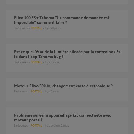
Elixo 500 3S + Tahoma "La commande demandée est
impossible" comment faire ?
3
réponses
PORTAIL
il y a 20 jours
Est ce que l'état de la lumière pilotée par la controlbox 3s
io dans l'app Tahoma bug ?
3
réponses
PORTAIL
il y a 3 mois
Moteur Elixo 500 io, changement carte électronique ?
3
réponses
PORTAIL
il y a 6 mois
problème survenu appareillage kit connectivite avec
moteur portail
3
réponses
PORTAIL
il y a environ 2 mois