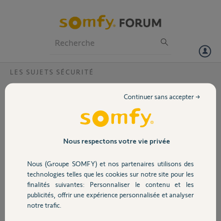
Particuliers
Professionnels
Forum
LES SUJETS SÉCURITÉ
Volet
Compte Tahoma inexistant, adresse mail
Continuer sans accepter →
inconnue
Portail
Bonjour
en juillet alors que j'avais oublier de mettre l'alarme en route pour le
Garage
Nous respectons votre vie privée
départ en vacances j'ai voulu l'activer a distance via mon application
TAHOMA sur mon smartphone, impossible de se connecter a mon
Nous (Groupe SOMFY) et nos partenaires utilisons des
compte
Sécurité
technologies telles que les cookies sur notre site pour les
on me dit a ce moment la que ce compte n'existe pas ou le mot de
finalités suivantes: Personnaliser le contenu et les
passe n'est pas le bon ..
publicités, offrir une expérience personnalisée et analyser
je fais donc MDP oublié et le on me repond que mon adresse mail
Domotique
notre trafic.
n'existe pas.....