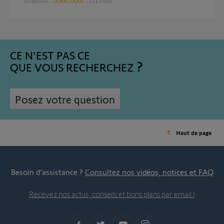
13
réponses
DOMOTIQUE
il y a 2 mois
CE N'EST PAS CE
QUE VOUS RECHERCHEZ
Posez votre question
Haut de page
Besoin d’assistance ?
Consultez nos vidéos, notices et FAQ
Recevez nos actus, conseils et bons plans par email !