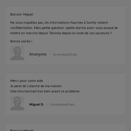
Bonsoir Miguel
Ne vous inquiétez pas, les informations fournies à Somfy restent
confidentielles. Mais petite question: quelle alarme avez-vous essayé de
mettre en marche depuis Tahoma depuis la route de vos vacances ?
Bonne soirée !
Anonyme
il y a presque 8 ans
Merci pour votre aide
Je parle de L’alarme de ma maison
Cela fonctionnait tres bien avant ce probleme
Miguel D.
il y a presque 8 ans
Bonjour Miquel,