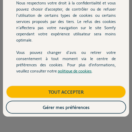
Bon aujourd'hui je me repenche sur le problème mon adresse mail
Nous respectons votre droit à la confidentialité et vous
Chauffage
n'existe tjrs pas
pouvez choisir d’accepter, de contrôler ou de refuser
je recrée donc un compte avec une nouvelle adresse jusque la tout va
l'utilisation de certains types de cookies ou certains
bien
services proposés par des tiers. Le refus des cookies
Autres produits
me voila partit pour programmer ma TAHOMA on me demande le
n’affectera pas votre navigation sur le site Somfy
code PIN je le saisit et la on me dit que le code PIN est bon mais que
cependant votre expérience utilisateur sera moins
ma TAHOMA est déjà activé ....
optimale.
voici le PIN
1206-1719-4303
Vous pouvez changer d'avis ou retirer votre
Devis avec un pro
consentement à tout moment via le centre de
Pouvez vous s'il vous plait désactiver ma TAHOMA que je refasse la
préférences des cookies. Pour plus d’informations,
programmation de celle ci
veuillez consulter notre
politique de cookies
.
Contact
dernier détail mais je reçois les mises a jour en Portugais.....
D'avance merci
Boutique
TOUT ACCEPTER
Miguel D.
il y a presque 8 ans
Gérer mes préférences
Participer au fil de discussion