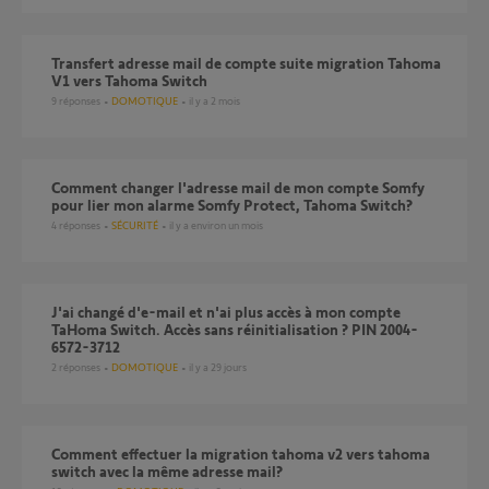
Transfert adresse mail de compte suite migration Tahoma
V1 vers Tahoma Switch
9
réponses
DOMOTIQUE
il y a 2 mois
Comment changer l'adresse mail de mon compte Somfy
pour lier mon alarme Somfy Protect, Tahoma Switch?
4
réponses
SÉCURITÉ
il y a environ un mois
J'ai changé d'e-mail et n'ai plus accès à mon compte
TaHoma Switch. Accès sans réinitialisation ? PIN 2004-
6572-3712
2
réponses
DOMOTIQUE
il y a 29 jours
Comment effectuer la migration tahoma v2 vers tahoma
switch avec la même adresse mail?