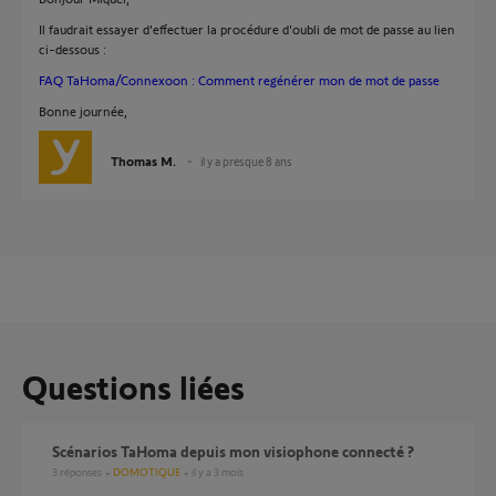
Il faudrait essayer d'effectuer la procédure d'oubli de mot de passe au lien
ci-dessous :
FAQ TaHoma/Connexoon : Comment regénérer mon de mot de passe
Bonne journée,
Thomas M.
il y a presque 8 ans
Questions liées
Scénarios TaHoma depuis mon visiophone connecté ?
3
réponses
DOMOTIQUE
il y a 3 mois