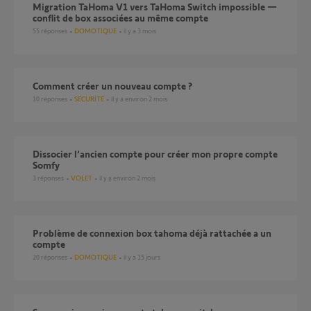
Migration TaHoma V1 vers TaHoma Switch impossible —
conflit de box associées au même compte
55
réponses
DOMOTIQUE
il y a 3 mois
Comment créer un nouveau compte ?
10
réponses
SÉCURITÉ
il y a environ 2 mois
Dissocier l’ancien compte pour créer mon propre compte
Somfy
3
réponses
VOLET
il y a environ 2 mois
Problème de connexion box tahoma déjà rattachée a un
compte
20
réponses
DOMOTIQUE
il y a 15 jours