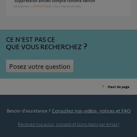
Suppression ancien compte tahoma switch
28
réponses
DOMOTIQUE
il y a environ un mois
CE N'EST PAS CE
QUE VOUS RECHERCHEZ
Posez votre question
Haut de page
Besoin d’assistance ?
Consultez nos vidéos, notices et FAQ
Recevez nos actus, conseils et bons plans par email !