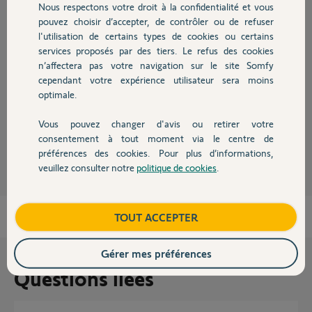
Réponses
Nous respectons votre droit à la confidentialité et vous
Chauffage
pouvez choisir d’accepter, de contrôler ou de refuser
l'utilisation de certains types de cookies ou certains
services proposés par des tiers. Le refus des cookies
Autres produits
Bonjour,
n’affectera pas votre navigation sur le site Somfy
Remplissez ce formulaire afin que technien somfy puisse se mettre en
cependant votre expérience utilisateur sera moins
relation avex l'ancien propriétaire et puisse vous réinitialiser le
connexoon:
optimale.
https://www.somfy.fr/support/changement-de-box-tahoma-con...
Vous pouvez changer d'avis ou retirer votre
Devis avec un pro
Nams
il y a plus de 7 ans
consentement à tout moment via le centre de
préférences des cookies. Pour plus d’informations,
veuillez consulter notre
politique de cookies
.
Contact
Boutique
TOUT ACCEPTER
Gérer mes préférences
Questions liées