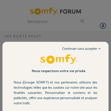
Particuliers
Professionnels
Forum
LES SUJETS VOLET
Volet
impossible de créer un compte, ca me dit
Continuer sans accepter →
que la box est déjà activé alors que je ne
Portail
peux pas créer de compte
Une fois rentré le code pin de ma connexoon, ça me dit que la box est
Garage
Nous respectons votre vie privée
active alors que je n ai pas de compte.
Nous (Groupe SOMFY) et nos partenaires utilisons des
Thierry A.
Sécurité
technologies telles que les cookies sur notre site pour les
il y a plus de 7 ans
finalités suivantes: Personnaliser le contenu et les
Participer au fil de discussion
publicités, offrir une expérience personnalisée et analyser
Domotique
notre trafic.