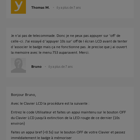
Thomas M.
il y a plus de 7 ans
Je n'ai pas de telecommade. Donc je ne peux pas appuyer sur 'off' de
celle-ci. J'ai essayé d 'appuyer 10s sur' off'de l écran LCD avant de tenter
d 'associer le badge mais ça ne fonctionne pas. Je precise que j ai ouvert
la memoire avec le menu 753 auparavent. Merci.
Bruno
il y a plus de 7 ans
Bonjour Bruno,
Avec le Clavier LCD la procédure est la suivante :
Entrez le code Utilisateur et faites un appui maintenu sur le bouton OFF
du Clavier LCD jusqu'à extinction de la LED rouge de ce dernier (10s
environ)
Faites un appui bref (<0.5s) sur le bouton OFF de votre Clavier et passez
immédiatement le badge à mémoriser