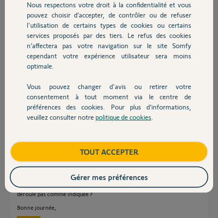
Participer au fil de discussion
Nous respectons votre droit à la confidentialité et vous
Chauffage
pouvez choisir d’accepter, de contrôler ou de refuser
l'utilisation de certains types de cookies ou certains
services proposés par des tiers. Le refus des cookies
Autres produits
Réponses
n’affectera pas votre navigation sur le site Somfy
cependant votre expérience utilisateur sera moins
optimale.
Bonjour Bruno,
Vous pouvez changer d'avis ou retirer votre
Je vais vous demander de suivre la procédure ci-dessous :
Devis avec un pro
consentement à tout moment via le centre de
Faites un appui maintenu sur le bouton OFF d'une télécommande qui
préférences des cookies. Pour plus d’informations,
pilote votre système d'alarme jusqu'à extinction de la LED rouge de cette
veuillez consulter notre
politique de cookies
.
dernière (10s environ)
Contact
Faites un appui bref (<0.5s) sur le bouton OFF de votre Clavier et passez
immédiatement le badge à mémoriser
Boutique
TOUT ACCEPTER
La Centrale/transmetteur doit émettre un BIP! et des chevrons "
<<<<<>>>>>" doivent balayer l'écran.
Gérer mes préférences
Lorsque le Clavier s'éteint, rendez-vous dans la Liste des éléments,
voyez-vous le badge ? Si non, merci de m'indiquer quelle étape ne se
déroule pas comme indiquée ?
Bonne journée,