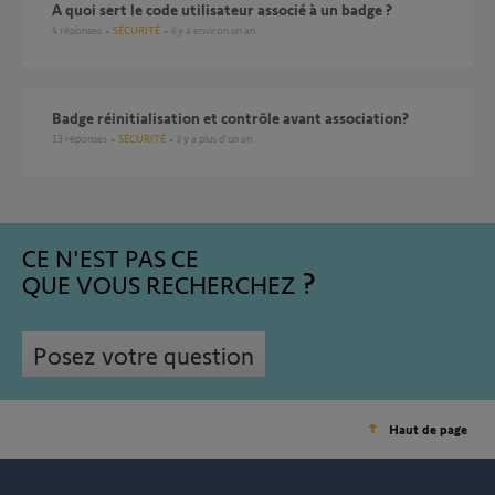
A quoi sert le code utilisateur associé à un badge ?
4
réponses
SÉCURITÉ
il y a environ un an
badge réinitialisation et contrôle avant association?
13
réponses
SÉCURITÉ
il y a plus d'un an
CE N'EST PAS CE
QUE VOUS RECHERCHEZ
Posez votre question
Haut de page