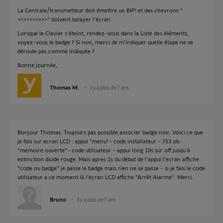
La Centrale/transmetteur doit émettre un BIP! et des chevrons "
<<<<<>>>>>" doivent balayer l'écran.
Lorsque le Clavier s'éteint, rendez-vous dans la Liste des éléments,
voyez-vous le badge ? Si non, merci de m'indiquer quelle étape ne se
déroule pas comme indiquée ?
Bonne journée,
Thomas M.
il y a plus de 7 ans
Bonjour Thomas. Toujours pas possible associer badge noir. Voici ce que
je fais sur ecran LCD : appui "menu"- code installateur - 753 ok-
"memoire ouverte"- code utilisateur - appui long 10s sur off jusqu'à
extinction diode rouge. Mais apres 1s du début de l'appui l'ecran affiche
"code ou badge" je passe le badge mais rien ne se passe - si je fais le code
utilisateur a ce moment là l'ecran LCD affiche "Arrêt Alarme". Merci.
Bruno
il y a plus de 7 ans