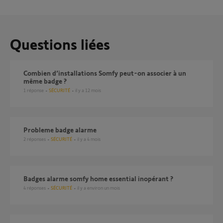
Questions liées
Combien d’installations Somfy peut-on associer à un
même badge ?
1
réponse
SÉCURITÉ
il y a 12 mois
probleme badge alarme
2
réponses
SÉCURITÉ
il y a 4 mois
Badges alarme somfy home essential inopérant ?
4
réponses
SÉCURITÉ
il y a environ un mois