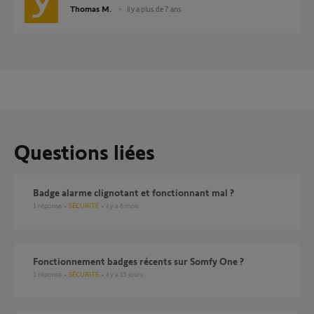
Thomas M.
il y a plus de 7 ans
Questions liées
Badge alarme clignotant et fonctionnant mal ?
1
réponse
SÉCURITÉ
il y a 6 mois
Fonctionnement badges récents sur Somfy One ?
1
réponse
SÉCURITÉ
il y a 15 jours