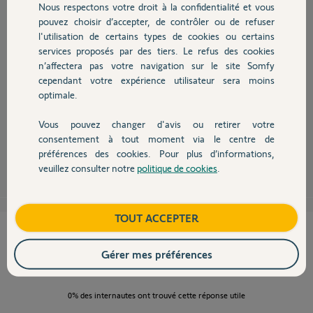
Nous respectons votre droit à la confidentialité et vous
Chauffage
pouvez choisir d’accepter, de contrôler ou de refuser
l'utilisation de certains types de cookies ou certains
services proposés par des tiers. Le refus des cookies
Autres produits
n’affectera pas votre navigation sur le site Somfy
Bonjour François,
cependant votre expérience utilisateur sera moins
Ces badges communiquent en Bluetooth avec le Link, la portée radio est
optimale.
celle donc offerte par le Bluetooth.
Bonne journée,
Vous pouvez changer d'avis ou retirer votre
Devis avec un pro
consentement à tout moment via le centre de
préférences des cookies. Pour plus d’informations,
Thomas M.
il y a plus de 7 ans
veuillez consulter notre
politique de cookies
.
Contact
Boutique
TOUT ACCEPTER
Cette réponse vous a-t-elle aidé ?
Gérer mes préférences
NON
OUI
0%
des internautes ont trouvé cette réponse utile