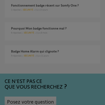
Fonctionnement badge récent sur Somfy One ?
1
réponse
SÉCURITÉ
il y a 15 jours
Pourquoi Mon badge fonctionne mal ?
6
réponses
SÉCURITÉ
il y a 8 mois
Badge Home Alarm qui clignote ?
9
réponses
SÉCURITÉ
il y a 11 jours
CE N'EST PAS CE
QUE VOUS RECHERCHEZ
Posez votre question