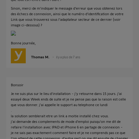
Sinon, merci de m'indiquer le message d'erreur que vous obtenez lors
des échecs de connexion, ainsi que le numéro d'identification de votre
Link que vous trouverez sous l'adaptateur secteur de ce dernier (voir
image ci-dessous) ?
Bonne journée,
Thomas M.
il y a plus de 7 ans
Bonsoir
Je ne suis plus sur le lieu d'installation - j'y retourne dans 15 jours. j'ai
essayé deux Week ends de suite et je ne pense pas que la raison est celle
que vous donner. j'ai appelle le support au telephone ce lundi
.
la solution semblerait etre un link a moitie installé chez vous.
j'ai demande des complements de mode d'emploi puisqu'on me dit de
refaire l'installation avec IPAD et iPhone 6 en partage de connexion -
je ne sais pas exactement comment faire et je ne comprends pas ce que
l'on attend de cette connexion. d'autre part on me dit ensuite de changer