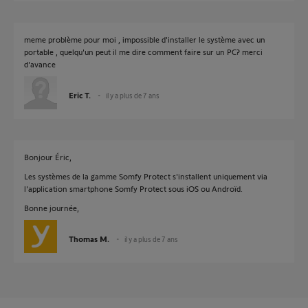
meme problème pour moi , impossible d'installer le système avec un
portable , quelqu'un peut il me dire comment faire sur un PC? merci
d'avance
Eric T.
il y a plus de 7 ans
Bonjour Éric,
Les systèmes de la gamme Somfy Protect s'installent uniquement via
l'application smartphone Somfy Protect sous iOS ou Androïd.
Bonne journée,
Thomas M.
il y a plus de 7 ans