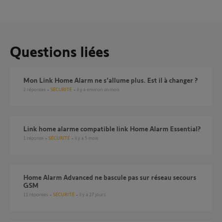
Questions liées
Mon Link Home Alarm ne s’allume plus. Est il à changer ?
2
réponses
SÉCURITÉ
il y a environ un mois
link home alarme compatible link Home Alarm Essential?
1
réponse
SÉCURITÉ
il y a 5 mois
Home Alarm Advanced ne bascule pas sur réseau secours
GSM
11
réponses
SÉCURITÉ
il y a 27 jours