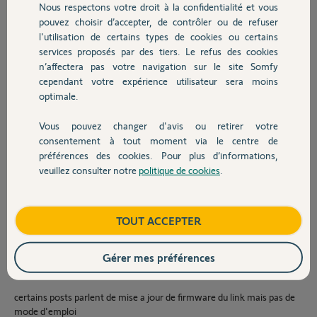
Nous respectons votre droit à la confidentialité et vous
Chauffage
installation avec iphone 6
pouvez choisir d’accepter, de contrôler ou de refuser
Box SFR fibre
l'utilisation de certains types de cookies ou certains
on suit tous les prerequis comme indiqué en imaginant que c'est le
services proposés par des tiers. Le refus des cookies
Autres produits
wifi 5ghz qui a posé problème, ben non
n’affectera pas votre navigation sur le site Somfy
visiblement le link se connecte en wifi a la box suivant l'application et
cependant votre expérience utilisateur sera moins
visible sur l'affichage de la box mais ensuite on attend en regardant
optimale.
des dessins qui affichent des ondes pour finir en echec.
A force de faire des essais identiques en changeant d'iphone, meme
avec ipad, on a
Vous pouvez changer d'avis ou retirer votre
Devis avec un pro
consentement à tout moment via le centre de
parfois une reponse immediate apres la connexion du link au wifi
préférences des cookies. Pour plus d’informations,
avec une image qui signale un succes puis en appuyant sur suivant
veuillez consulter notre
politique de cookies
.
Contact
retour au menu du depart (install home alarm etc...)
parfois on voit sur les autres appareils un nouveau reseau wifi qui
s'appelle SomfyHome Alarm AP 295 edd
Boutique
TOUT ACCEPTER
j'ai meme tenté l'installation avec une connexion partagée sur
Gérer mes préférences
iphone (d'apres certains posts des forums ) mais là ça finit en erreur
inattendue.
certains posts parlent de mise a jour de firmware du link mais pas de
mode d'emploi