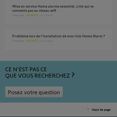
Mise en service Home alarme essentiel, Link qui se
connecte pas au réseau wifi
9
réponses
SÉCURITÉ
il y a 5 mois
Problème lors de l'installation de mon link Home Alarm ?
9
réponses
SÉCURITÉ
il y a 4 mois
CE N'EST PAS CE
QUE VOUS RECHERCHEZ
Posez votre question
Haut de page