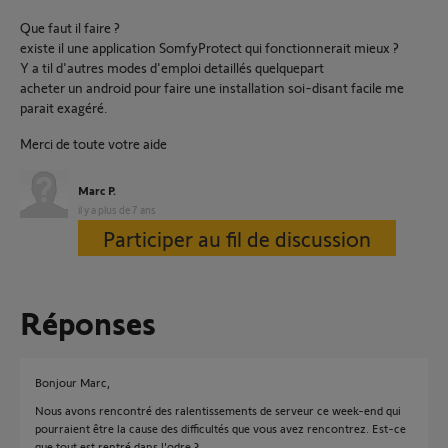
Que faut il faire ?
existe il une application SomfyProtect qui fonctionnerait mieux ?
Y a til d'autres modes d'emploi detaillés quelquepart
acheter un android pour faire une installation soi-disant facile me
parait exagéré.
Merci de toute votre aide
Marc P.
il y a plus de 7 ans
Participer au fil de discussion
Réponses
Bonjour Marc,
Nous avons rencontré des ralentissements de serveur ce week-end qui
pourraient être la cause des difficultés que vous avez rencontrez. Est-ce
que tout est rentré dans l'odre ?